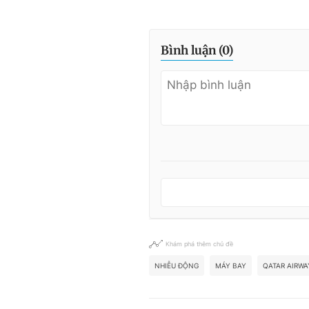
Bình luận (
0
)
Khám phá thêm chủ đề
NHIỄU ĐỘNG
MÁY BAY
QATAR AIRWA