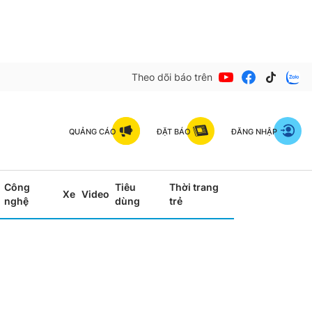
Theo dõi báo trên
QUẢNG CÁO
ĐẶT BÁO
ĐĂNG NHẬP
Công
Tiêu
Thời trang
Xe
Video
nghệ
dùng
trẻ