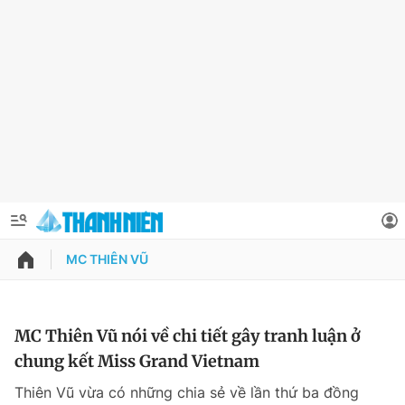
MC THIÊN VŨ
QUẢNG CÁO
ĐẶT BÁO
Thông tin tài khoản
MC Thiên Vũ nói về chi tiết gây tranh luận ở
chung kết Miss Grand Vietnam
Đổi mật khẩu
Chuyên mục
Thiên Vũ vừa có những chia sẻ về lần thứ ba đồng
Tin đã lưu