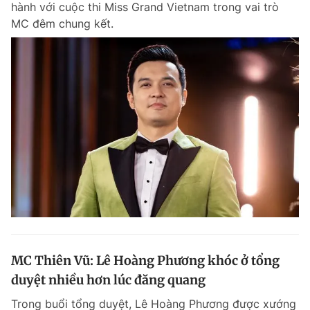
hành với cuộc thi Miss Grand Vietnam trong vai trò
Chuyên mục khác
MC đêm chung kết.
Tin đã xem
Chào ngày mới
Tin 24h
Đăng xuất
Tin thị trường
Tin 360
Video
Magazine
Sản phẩm khác
Tiện ích
Bạn cần biết
Thông tin tòa soạn
Liên hệ quảng cáo
MC Thiên Vũ: Lê Hoàng Phương khóc ở tổng
duyệt nhiều hơn lúc đăng quang
Trong buổi tổng duyệt, Lê Hoàng Phương được xướng