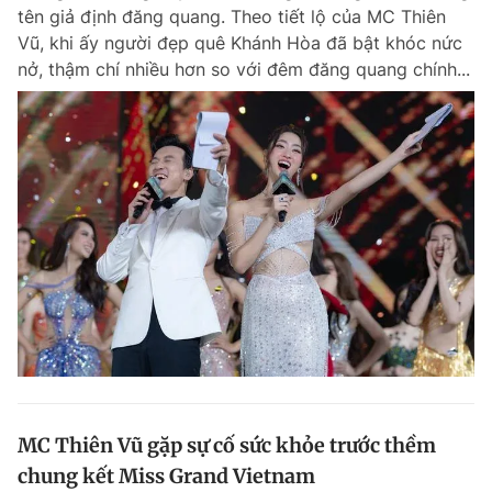
tên giả định đăng quang. Theo tiết lộ của MC Thiên
Vũ, khi ấy người đẹp quê Khánh Hòa đã bật khóc nức
nở, thậm chí nhiều hơn so với đêm đăng quang chính...
Đọc Thanh Niên trên điện thoại
Theo dõi báo trên
Hotline
Liên hệ quảng cáo
0906 645 777
0908 780 404
Đặt báo
Quảng cáo
RSS
Tòa soạn
Chính sách bảo m
Tổng biên tập: Nguyễn Ngọc Toàn
Phó tổng biên tập thường trực: Hải Thành
Phó tổng biên tập: Lâm Hiếu Dũng
MC Thiên Vũ gặp sự cố sức khỏe trước thềm
Phó tổng biên tập: Trần Việt Hưng
chung kết Miss Grand Vietnam
Tổng thư ký tòa soạn: Đức Trung