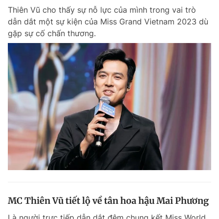
Thiên Vũ cho thấy sự nỗ lực của mình trong vai trò
Giấy phép xuất bản số 110/GP - BTTTT cấp ngày 24.3.2020
© 2003-2026 Bản quyền thuộc về Báo Thanh Niên. Cấm sao chép
dẫn dắt một sự kiện của Miss Grand Vietnam 2023 dù
dưới mọi hình thức nếu không có sự chấp thuận bằng văn bản.
gặp sự cố chấn thương.
Phát triển bởi ePi Technologies, JSC.
MC Thiên Vũ tiết lộ về tân hoa hậu Mai Phương
Là người trực tiếp dẫn dắt đêm chung kết Miss World