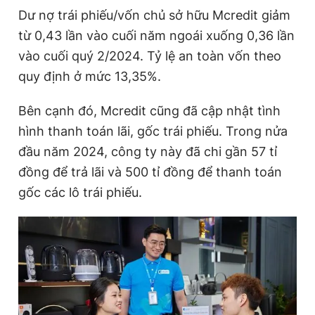
Dư nợ trái phiếu/vốn chủ sở hữu Mcredit giảm
từ 0,43 lần vào cuối năm ngoái xuống 0,36 lần
Đọc Thanh Niên trên điện thoại
vào cuối quý 2/2024. Tỷ lệ an toàn vốn theo
quy định ở mức 13,35%.
Bên cạnh đó, Mcredit cũng đã cập nhật tình
hình thanh toán lãi, gốc trái phiếu. Trong nửa
Theo dõi báo trên
đầu năm 2024, công ty này đã chi gần 57 tỉ
đồng để trả lãi và 500 tỉ đồng để thanh toán
Hotline
Liên hệ quảng cáo
0906 645 777
0908 780 404
gốc các lô trái phiếu.
Đặt báo
Quảng cáo
RSS
Tòa soạn
Chính sách bảo
Tổng biên tập: Nguyễn Ngọc Toàn
Phó tổng biên tập thường trực: Hải Thành
Phó tổng biên tập: Lâm Hiếu Dũng
Phó tổng biên tập: Trần Việt Hưng
Tổng thư ký tòa soạn: Đức Trung