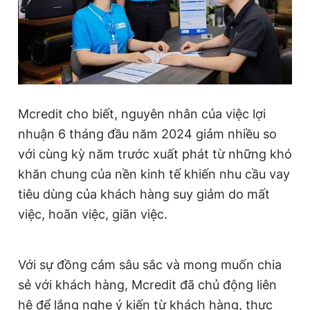
Giấy phép xuất bản số 110/GP - BTTTT cấp ngày 24.3.2020
© 2003-2026 Bản quyền thuộc về Báo Thanh Niên. Cấm sao
chép dưới mọi hình thức nếu không có sự chấp thuận bằng văn
bản. Phát triển bởi ePi Technologies, JSC.
Mcredit cho biết, nguyên nhân của việc lợi
nhuận 6 tháng đầu năm 2024 giảm nhiều so
với cùng kỳ năm trước xuất phát từ những khó
khăn chung của nền kinh tế khiến nhu cầu vay
tiêu dùng của khách hàng suy giảm do mất
việc, hoãn việc, giãn việc.
Với sự đồng cảm sâu sắc và mong muốn chia
sẻ với khách hàng, Mcredit đã chủ động liên
hệ để lắng nghe ý kiến từ khách hàng, thực