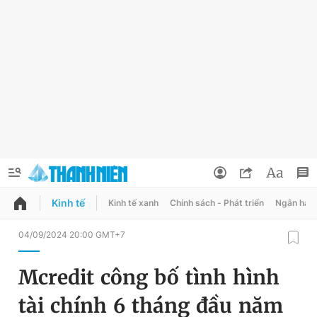
Kinh tế
Kinh tế xanh
Chính sách - Phát triển
Ngân hàn
QUẢNG CÁO
ĐẶT BÁO
04/09/2024 20:00 GMT+7
Thông tin tài khoản
Mcredit công bố tình hình
Đổi mật khẩu
Chuyên mục
tài chính 6 tháng đầu năm
Tin đã lưu