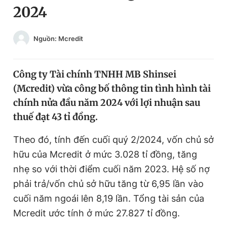
2024
Chuyên mục khác
Tin đã xem
Chào ngày mới
Tin 24h
Nguồn: Mcredit
Đăng xuất
Tin thị trường
Tin 360
Công ty Tài chính TNHH MB Shinsei
(Mcredit) vừa công bố thông tin tình hình tài
Video
Magazine
chính nửa đầu năm 2024 với lợi nhuận sau
thuế đạt 43 tỉ đồng.
Sản phẩm khác
Theo đó, tính đến cuối quý 2/2024, vốn chủ sở
hữu của Mcredit ở mức 3.028 tỉ đồng, tăng
Tiện ích
Bạn cần biết
nhẹ so với thời điểm cuối năm 2023. Hệ số nợ
phải trả/vốn chủ sở hữu tăng từ 6,95 lần vào
Thông tin tòa soạn
Liên hệ quảng cáo
cuối năm ngoái lên 8,19 lần. Tổng tài sản của
Mcredit ước tính ở mức 27.827 tỉ đồng.