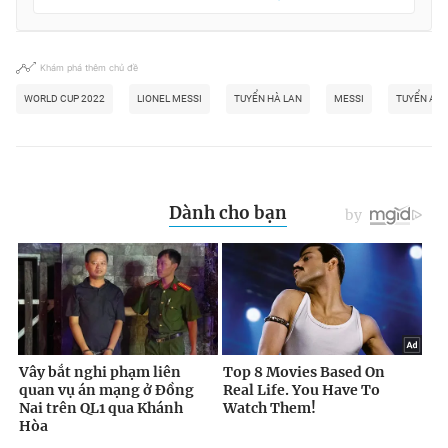
Khám phá thêm chủ đề
WORLD CUP 2022
LIONEL MESSI
TUYỂN HÀ LAN
MESSI
TUYỂN AR