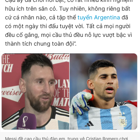
hữu ích trên sân cỏ. Tuy nhiên, không riêng bất
cứ cá nhân nào, cả tập thể
tuyển Argentina
đã
Đọc Thanh Niên trên điện thoại
có một ngày thi đấu tuyệt vời. Tất cả mọi người
đều cố gắng, mọi cầu thủ đều nỗ lực vượt bậc vì
thành tích chung toàn đội”.
Theo dõi báo trên
Hotline
Liên hệ quảng cáo
0906 645 777
0908 780 404
Đặt báo
Quảng cáo
RSS
Tòa soạn
Chính sách bảo
Tổng biên tập: Nguyễn Ngọc Toàn
Phó tổng biên tập thường trực: Hải Thành
Phó tổng biên tập: Lâm Hiếu Dũng
Phó tổng biên tập: Trần Việt Hưng
Tổng thư ký tòa soạn: Đức Trung
Messi đề cao cầu thủ đàn em, trung vệ Cristian Romero chơi