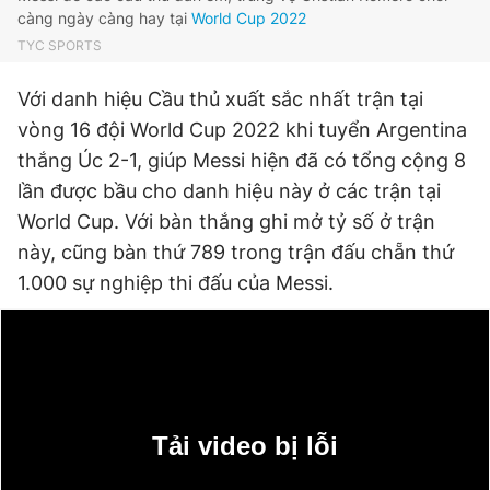
càng ngày càng hay tại
World Cup 2022
Giấy phép xuất bản số 110/GP - BTTTT cấp ngày 24.3.2020
© 2003-2026 Bản quyền thuộc về Báo Thanh Niên. Cấm sao
TYC SPORTS
chép dưới mọi hình thức nếu không có sự chấp thuận bằng văn
bản. Phát triển bởi ePi Technologies, JSC.
Với danh hiệu Cầu thủ xuất sắc nhất trận tại
vòng 16 đội World Cup 2022 khi tuyển Argentina
thắng Úc 2-1, giúp Messi hiện đã có tổng cộng 8
lần được bầu cho danh hiệu này ở các trận tại
World Cup. Với bàn thắng ghi mở tỷ số ở trận
này, cũng bàn thứ 789 trong trận đấu chẵn thứ
1.000 sự nghiệp thi đấu của Messi.
Tải video bị lỗi