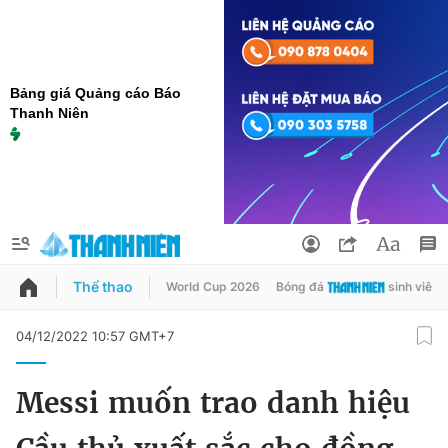
Bảng giá Quảng cáo Báo
Thanh Niên
Thể thao
World Cup 2026
Bóng đá
sinh viên
QUẢNG CÁO
ĐẶT BÁO
04/12/2022 10:57 GMT+7
Thông tin tài khoản
Messi muốn trao danh hiệu
Đổi mật khẩu
Chuyên mục
Tin đã lưu