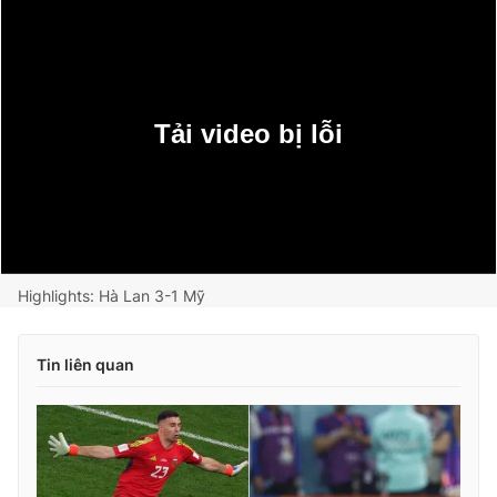
Tải video bị lỗi
Current
0:00
/
Duration
0:00
Highlights: Hà Lan 3-1 Mỹ
Time
Tin liên quan