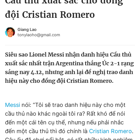
Cầu thủ xuất sắc cho đồng
Chuyên mục khác
đội Cristian Romero
Tin đã xem
Chào ngày mới
Tin 24h
Giang Lao
Đăng xuất
tonylaoho@gmail.com
Tin thị trường
Tin 360
Siêu sao Lionel Messi nhận danh hiệu Cầu thủ
Video
Magazine
xuất sắc nhất trận Argentina thắng Úc 2-1 rạng
sáng nay 4.12, nhưng anh lại đề nghị trao danh
hiệu này cho đồng đội Cristian Romero.
Sản phẩm khác
Tiện ích
Bạn cần biết
Messi
nói: “Tôi sẽ trao danh hiệu này cho một
cầu thủ nào khác ngoài tôi ra? Rất khó để nói
Thông tin tòa soạn
Liên hệ quảng cáo
đến một cái tên cụ thể, nhưng nếu phải nhắc
đến một cầu thủ thì đó chính là
Cristian Romero
.
Cậu ấy đã chơi nổi bật, có rất nhiều kinh nghiệm