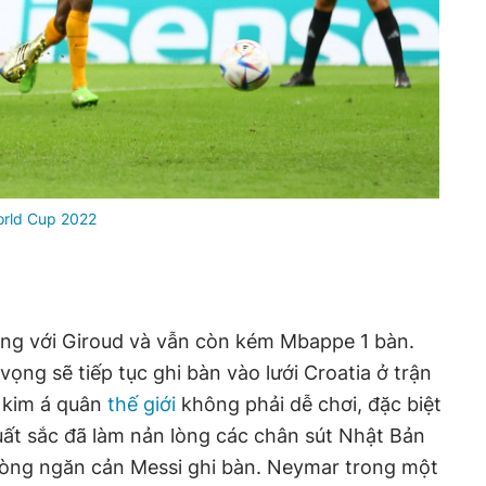
rld Cup 2022
ằng với Giroud và vẫn còn kém Mbappe 1 bàn.
vọng sẽ tiếp tục ghi bàn vào lưới Croatia ở trận
g kim á quân
thế giới
không phải dễ chơi, đặc biệt
uất sắc đã làm nản lòng các chân sút Nhật Bản
 lòng ngăn cản Messi ghi bàn. Neymar trong một