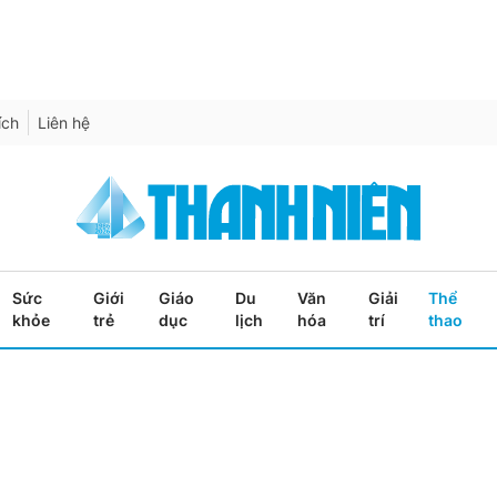
ích
Liên hệ
Sức
Giới
Giáo
Du
Văn
Giải
Thể
khỏe
trẻ
dục
lịch
hóa
trí
thao