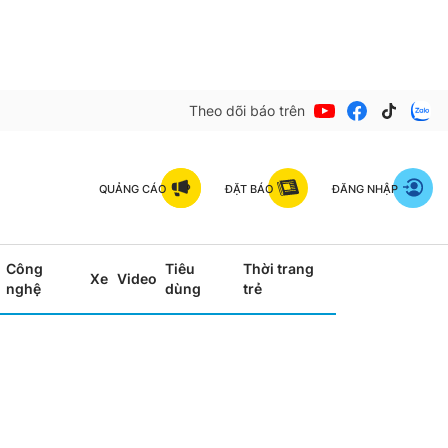
Theo dõi báo trên
QUẢNG CÁO
ĐẶT BÁO
ĐĂNG NHẬP
Công
Tiêu
Thời trang
Xe
Video
nghệ
dùng
trẻ