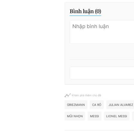
Bình luận (
0
)
Khám phá thêm chủ đề
GRIEZMANN
CA RÔ
JULIAN ALVAREZ
MŨI NHỌN
MESSI
LIONEL MESSI