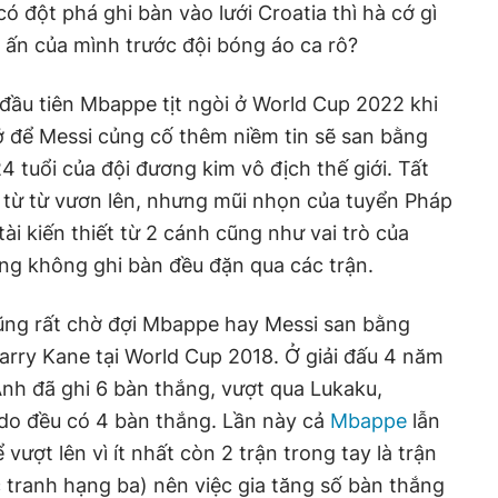
 đột phá ghi bàn vào lưới Croatia thì hà cớ gì
u ấn của mình trước đội bóng áo ca rô?
 đầu tiên Mbappe tịt ngòi ở World Cup 2022 khi
sở để Messi củng cố thêm niềm tin sẽ san bằng
 tuổi của đội đương kim vô địch thế giới. Tất
 từ từ vươn lên, nhưng mũi nhọn của tuyển Pháp
tài kiến thiết từ 2 cánh cũng như vai trò của
ng không ghi bàn đều đặn qua các trận.
ng rất chờ đợi Mbappe hay Messi san bằng
arry Kane tại World Cup 2018. Ở giải đấu 4 năm
Anh đã ghi 6 bàn thắng, vượt qua Lukaku,
do đều có 4 bàn thắng. Lần này cả
Mbappe
lẫn
vượt lên vì ít nhất còn 2 trận trong tay là trận
 tranh hạng ba) nên việc gia tăng số bàn thắng