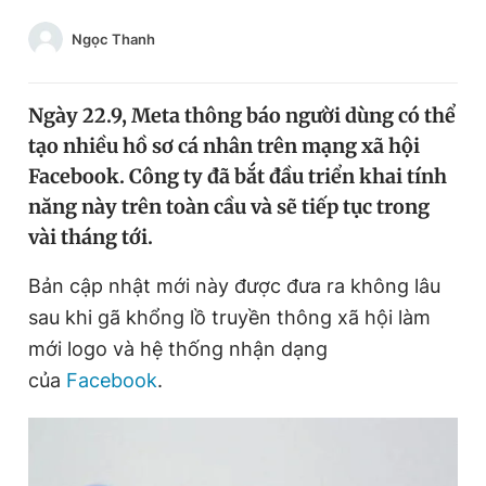
Chuyên mục khác
Ngọc Thanh
Tin đã xem
Chào ngày mới
Tin 24h
Đăng xuất
Ngày 22.9, Meta thông báo người dùng có thể
Tin thị trường
Tin 360
tạo nhiều hồ sơ cá nhân trên mạng xã hội
Facebook. Công ty đã bắt đầu triển khai tính
năng này trên toàn cầu và sẽ tiếp tục trong
Video
Magazine
vài tháng tới.
Bản cập nhật mới này được đưa ra không lâu
Sản phẩm khác
sau khi gã khổng lồ truyền thông xã hội làm
Tiện ích
Bạn cần biết
mới logo và hệ thống nhận dạng
của
Facebook
.
Thông tin tòa soạn
Liên hệ quảng cáo