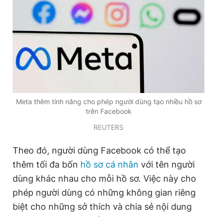
Đọc Thanh Niên trên điện thoại
Theo dõi báo trên
Meta thêm tính năng cho phép người dùng tạo nhiều hồ sơ
trên Facebook
Hotline
Liên hệ quảng cáo
REUTERS
0906 645 777
0908 780 404
Theo đó, người dùng Facebook có thể tạo
Đặt báo
Quảng cáo
RSS
Tòa soạn
Chính sách bảo
thêm tối đa bốn
hồ sơ cá nhân
với tên người
Tổng biên tập: Nguyễn Ngọc Toàn
dùng khác nhau cho mỗi hồ sơ. Việc này cho
Phó tổng biên tập thường trực: Hải Thành
phép người dùng có những không gian riêng
Phó tổng biên tập: Lâm Hiếu Dũng
Phó tổng biên tập: Trần Việt Hưng
biệt cho những sở thích và chia sẻ nội dung
Tổng thư ký tòa soạn: Đức Trung