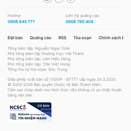
Hotline
Liên hệ quảng cáo
0906 645 777
0908 780 404
Đặt báo
Quảng cáo
RSS
Tòa soạn
Chính sách bảo
Tổng biên tập: Nguyễn Ngọc Toàn
Phó tổng biên tập thường trực: Hải Thành
Phó tổng biên tập: Lâm Hiếu Dũng
Phó tổng biên tập: Trần Việt Hưng
Tổng thư ký tòa soạn: Đức Trung
Giấy phép xuất bản số 110/GP - BTTTT cấp ngày 24.3.2020
© 2003-2026 Bản quyền thuộc về Báo Thanh Niên.
Cấm sao chép dưới mọi hình thức nếu không có sự chấp thuận
bằng văn bản.