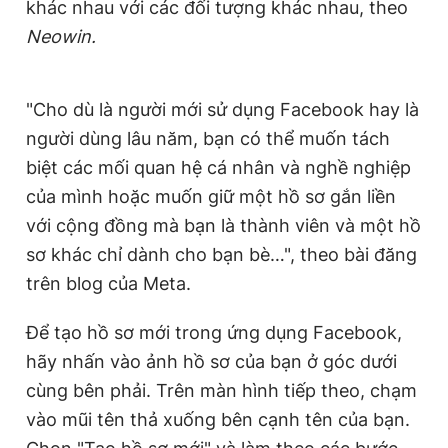
khác nhau với các đối tượng khác nhau, theo
Giấy phép xuất bản số 110/GP - BTTTT cấp ngày 24.3.2020
Neowin.
© 2003-2026 Bản quyền thuộc về Báo Thanh Niên. Cấm sao
chép dưới mọi hình thức nếu không có sự chấp thuận bằng văn
bản. Phát triển bởi ePi Technologies, JSC.
"Cho dù là người mới sử dụng Facebook hay là
người dùng lâu năm, bạn có thể muốn tách
biệt các mối quan hệ cá nhân và nghề nghiệp
của mình hoặc muốn giữ một hồ sơ gắn liền
với cộng đồng mà bạn là thành viên và một hồ
sơ khác chỉ dành cho bạn bè…", theo bài đăng
trên blog của Meta.
Để tạo hồ sơ mới trong ứng dụng Facebook,
hãy nhấn vào ảnh hồ sơ của bạn ở góc dưới
cùng bên phải. Trên màn hình tiếp theo, chạm
vào mũi tên thả xuống bên cạnh tên của bạn.