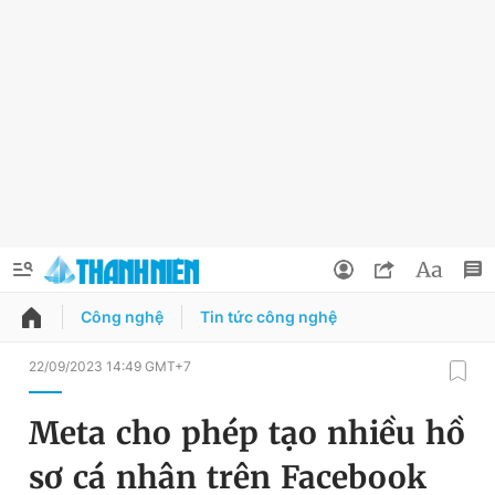
Công nghệ
Tin tức công nghệ
QUẢNG CÁO
ĐẶT BÁO
22/09/2023 14:49 GMT+7
Thông tin tài khoản
Meta cho phép tạo nhiều hồ
Đổi mật khẩu
Chuyên mục
sơ cá nhân trên Facebook
Tin đã lưu