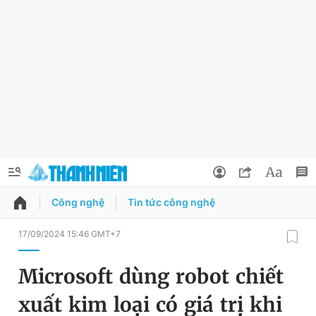
Công nghệ
Tin tức công nghệ
QUẢNG CÁO
ĐẶT BÁO
17/09/2024 15:46 GMT+7
Thông tin tài khoản
Microsoft dùng robot chiết
Đổi mật khẩu
Chuyên mục
xuất kim loại có giá trị khi
Tin đã lưu