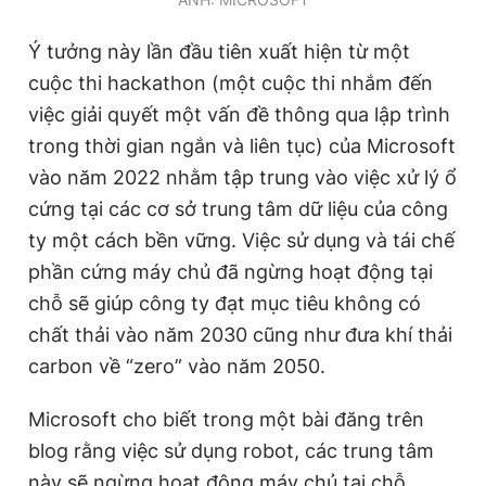
Giấy phép xuất bản số 110/GP - BTTTT cấp ngày 24.3.2020
© 2003-2026 Bản quyền thuộc về Báo Thanh Niên. Cấm sao
Ý tưởng này lần đầu tiên xuất hiện từ một
chép dưới mọi hình thức nếu không có sự chấp thuận bằng văn
bản. Phát triển bởi ePi Technologies, JSC.
cuộc thi hackathon (một cuộc thi nhắm đến
việc giải quyết một vấn đề thông qua lập trình
trong thời gian ngắn và liên tục) của Microsoft
vào năm 2022 nhằm tập trung vào việc xử lý ổ
cứng tại các cơ sở trung tâm dữ liệu của công
ty một cách bền vững. Việc sử dụng và tái chế
phần cứng máy chủ đã ngừng hoạt động tại
chỗ sẽ giúp công ty đạt mục tiêu không có
chất thải vào năm 2030 cũng như đưa khí thải
carbon về “zero” vào năm 2050.
Microsoft cho biết trong một bài đăng trên
blog rằng việc sử dụng robot, các trung tâm
này sẽ ngừng hoạt động máy chủ tại chỗ,