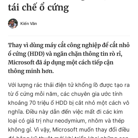
tái chế ổ cứng
Chuyên mục khác
Tin đã xem
Chào ngày mới
Tin 24h
Kiến Văn
Đăng xuất
Tin thị trường
Tin 360
Thay vì dùng máy cắt công nghiệp để cắt nhỏ
ổ cứng (HDD) và ngăn chặn thông tin rò rỉ,
Video
Magazine
Microsoft đã áp dụng một cách tiếp cận
thông minh hơn.
Sản phẩm khác
Với lượng rác thải điện tử khổng lồ được tạo ra
từ ổ cứng mỗi năm, các chuyên gia ước tính
Tiện ích
Bạn cần biết
khoảng 70 triệu ổ HDD bị cắt nhỏ một cách vô
nghĩa. Điều này dẫn đến việc mất đi các kim
Thông tin tòa soạn
Liên hệ quảng cáo
loại có giá trị như neodymium, nhôm và thép
không gỉ. Vì vậy, Microsoft muốn thay đổi điều