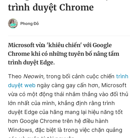
trình duyệt Chrome
Chuyên mục khác
Tin đã xem
Chào ngày mới
Tin 24h
Phong Đỗ
Đăng xuất
Tin thị trường
Tin 360
Microsoft vừa 'khiêu chiến' với Google
Chrome khi có những tuyên bố nâng tầm
Video
Magazine
trình duyệt Edge.
Theo
Neowin
, trong bối cảnh cuộc chiến
trình
Sản phẩm khác
duyệt web
ngày càng gay cấn hơn, Microsoft
Tiện ích
vừa có một động thái nhắm thẳng vào đối thủ
Bạn cần biết
lớn nhất của mình, khẳng định rằng trình
duyệt Edge của hãng mang lại hiệu năng tốt
Thông tin tòa soạn
Liên hệ quảng cáo
hơn Google Chrome trên hệ điều hành
Windows, đặc biệt là trong việc chặn quảng