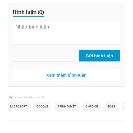
Bình luận (
0
)
Gửi bình luận
Xem thêm bình luận
Khám phá thêm chủ đề
MICROSOFT
GOOGLE
TRÌNH DUYỆT
CHROME
EDGE
HIỆU 