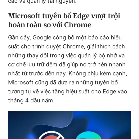
cáo và quản lý tài nguyên.
Microsoft tuyên bố Edge vượt trội
Đọc Thanh Niên trên điện thoại
hoàn toàn so với Chrome
Gần đây, Google công bố một báo cáo hiệu
suất cho trình duyệt Chrome, giải thích cách
những thay đổi trong việc quản lý bộ nhớ và
Theo dõi báo trên
cơ chế lưu trữ đệm đã giúp nó trở nên nhanh
nhất từ trước đến nay. Không chịu kém cạnh,
Hotline
Liên hệ quảng cáo
Microsoft cũng đã đưa ra những tuyên bố
0906 645 777
0908 780 404
tương tự về việc tăng hiệu suất cho Edge vào
tháng 4 đầu năm.
Đặt báo
Quảng cáo
RSS
Tòa soạn
Chính sách bảo
Tổng biên tập: Nguyễn Ngọc Toàn
Phó tổng biên tập thường trực: Hải Thành
Phó tổng biên tập: Lâm Hiếu Dũng
Phó tổng biên tập: Trần Việt Hưng
Tổng thư ký tòa soạn: Đức Trung