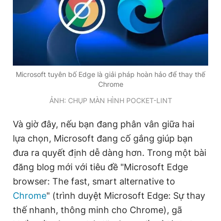
Giấy phép xuất bản số 110/GP - BTTTT cấp ngày 24.3.2020
© 2003-2026 Bản quyền thuộc về Báo Thanh Niên. Cấm sao
chép dưới mọi hình thức nếu không có sự chấp thuận bằng văn
bản. Phát triển bởi ePi Technologies, JSC.
Microsoft tuyên bố Edge là giải pháp hoàn hảo để thay thế
Chrome
ẢNH: CHỤP MÀN HÌNH POCKET-LINT
Và giờ đây, nếu bạn đang phân vân giữa hai
lựa chọn, Microsoft đang cố gắng giúp bạn
đưa ra quyết định dễ dàng hơn. Trong một bài
đăng blog mới với tiêu đề "Microsoft Edge
browser: The fast, smart alternative to
Chrome
" (trình duyệt Microsoft Edge: Sự thay
thế nhanh, thông minh cho Chrome), gã