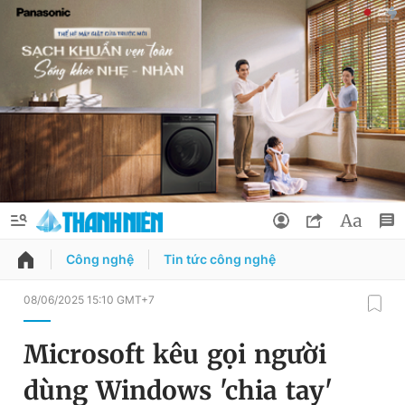
Công nghệ
Tin tức công nghệ
QUẢNG CÁO
ĐẶT BÁO
08/06/2025 15:10 GMT+7
Thông tin tài khoản
Microsoft kêu gọi người
Đổi mật khẩu
Chuyên mục
dùng Windows 'chia tay'
Tin đã lưu