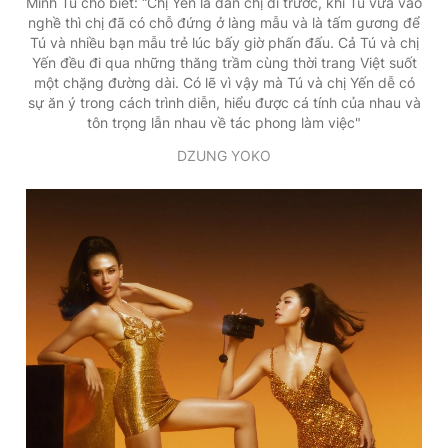
Minh Tú cho biết: “Chị Yến là đàn chị đi trước, khi Tú vừa vào
nghề thì chị đã có chỗ đứng ở làng mẫu và là tấm gương để
Tú và nhiều bạn mẫu trẻ lúc bấy giờ phấn đấu. Cả Tú và chị
Yến đều đi qua những thăng trầm cùng thời trang Việt suốt
một chặng đường dài. Có lẽ vì vậy mà Tú và chị Yến dễ có
sự ăn ý trong cách trình diễn, hiểu được cá tính của nhau và
tôn trọng lẫn nhau về tác phong làm việc"
DZUNG YOKO