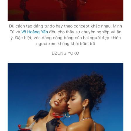
Dù cách tạo dáng tự do hay theo concept khác nhau, Minh
Tú và
Võ Hoàng Yến
đều cho thấy sự chuyên nghiệp và ăn
ý. Đặc biệt, vóc dáng nóng bỏng của hai người đẹp khiến
người xem không khỏi trầm trồ
DZUNG YOKO