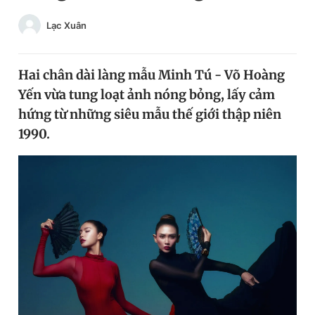
Chuyên mục khác
Lạc Xuân
Tin đã xem
Chào ngày mới
Tin 24h
Đăng xuất
Hai chân dài làng mẫu Minh Tú - Võ Hoàng
Tin thị trường
Tin 360
Yến vừa tung loạt ảnh nóng bỏng, lấy cảm
hứng từ những siêu mẫu thế giới thập niên
1990.
Video
Magazine
Sản phẩm khác
Tiện ích
Bạn cần biết
Thông tin tòa soạn
Liên hệ quảng cáo