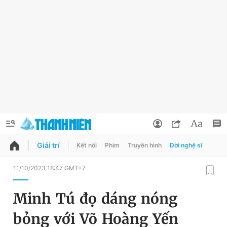
Giải trí
Kết nối
Phim
Truyền hình
Đời nghệ sĩ
QUẢNG CÁO
ĐẶT BÁO
11/10/2023 18:47 GMT+7
Thông tin tài khoản
Minh Tú đọ dáng nóng
Đổi mật khẩu
Chuyên mục
bỏng với Võ Hoàng Yến
Tin đã lưu