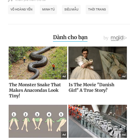
VÕ HOÀNG YẾN
MINH TÚ
SIÊU MẪU
THỜI TRANG