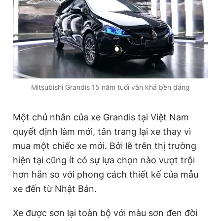
Đọc Thanh Niên trên điện thoại
Mitsubishi Grandis 15 năm tuổi vẫn khá bền dáng
Theo dõi báo trên
Một chủ nhân của xe Grandis tại Việt Nam
Hotline
Liên hệ quảng cáo
quyết định làm mới, tân trang lại xe thay vì
0906 645 777
0908 780 404
mua một chiếc xe mới. Bởi lẽ trên thị trường
hiện tại cũng ít có sự lựa chọn nào vượt trội
Đặt báo
Quảng cáo
RSS
Tòa soạn
Chính sách bảo
hơn hẳn so với phong cách thiết kế của mẫu
Tổng biên tập: Nguyễn Ngọc Toàn
Phó tổng biên tập thường trực: Hải Thành
xe đến từ Nhật Bản.
Phó tổng biên tập: Lâm Hiếu Dũng
Phó tổng biên tập: Trần Việt Hưng
Xe được sơn lại toàn bộ với màu sơn đen đời
Tổng thư ký tòa soạn: Đức Trung