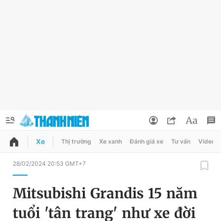
Xe
Thị trường
Xe xanh
Đánh giá xe
Tư vấn
Video
QUẢNG CÁO
ĐẶT BÁO
28/02/2024 20:53 GMT+7
Thông tin tài khoản
Mitsubishi Grandis 15 năm
Đổi mật khẩu
Chuyên mục
tuổi 'tân trang' như xe đời
Tin đã lưu