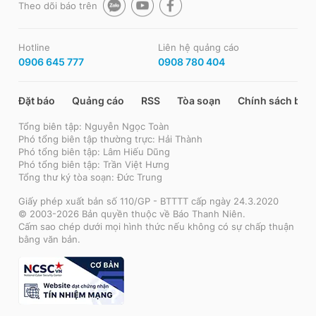
Theo dõi báo trên
Hotline
Liên hệ quảng cáo
0906 645 777
0908 780 404
Đặt báo
Quảng cáo
RSS
Tòa soạn
Chính sách bảo
Tổng biên tập: Nguyễn Ngọc Toàn
Phó tổng biên tập thường trực: Hải Thành
Phó tổng biên tập: Lâm Hiếu Dũng
Phó tổng biên tập: Trần Việt Hưng
Tổng thư ký tòa soạn: Đức Trung
Giấy phép xuất bản số 110/GP - BTTTT cấp ngày 24.3.2020
© 2003-2026 Bản quyền thuộc về Báo Thanh Niên.
Cấm sao chép dưới mọi hình thức nếu không có sự chấp thuận
bằng văn bản.