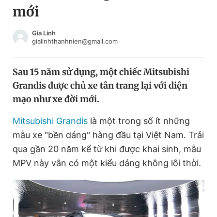
mới
Chuyên mục khác
Tin đã xem
Chào ngày mới
Tin 24h
Gia Linh
gialinhthanhnien@gmail.com
Đăng xuất
Tin thị trường
Tin 360
Sau 15 năm sử dụng, một chiếc Mitsubishi
Grandis được chủ xe tân trang lại với diện
Video
Magazine
mạo như xe đời mới.
Mitsubishi Grandis
là một trong số ít những
Sản phẩm khác
mẫu xe "bền dáng" hàng đầu tại Việt Nam. Trải
Tiện ích
Bạn cần biết
qua gần 20 năm kể từ khi được khai sinh, mẫu
MPV này vẫn có một kiểu dáng không lỗi thời.
Thông tin tòa soạn
Liên hệ quảng cáo