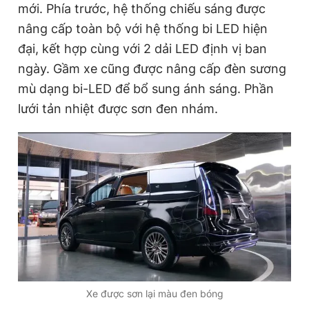
mới. Phía trước, hệ thống chiếu sáng được
Giấy phép xuất bản số 110/GP - BTTTT cấp ngày 24.3.2020
© 2003-2026 Bản quyền thuộc về Báo Thanh Niên. Cấm sao
nâng cấp toàn bộ với hệ thống bi LED hiện
chép dưới mọi hình thức nếu không có sự chấp thuận bằng văn
đại, kết hợp cùng với 2 dải LED định vị ban
bản. Phát triển bởi ePi Technologies, JSC.
ngày. Gầm xe cũng được nâng cấp đèn sương
mù dạng bi-LED để bổ sung ánh sáng. Phần
lưới tản nhiệt được sơn đen nhám.
Xe được sơn lại màu đen bóng