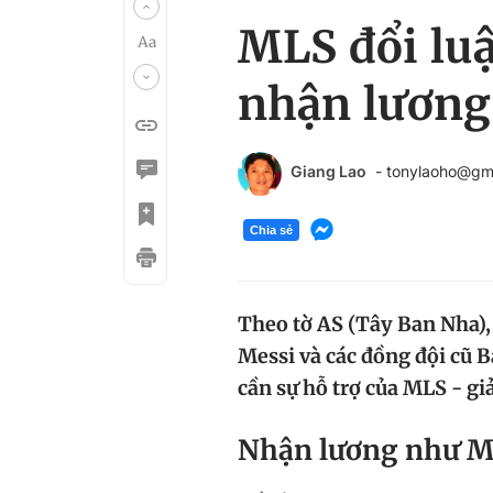
MLS đổi lu
nhận lương
Giang Lao
- tonylaoho@gm
Chia sẻ
Theo tờ AS (Tây Ban Nha),
Messi và các đồng đội cũ 
cần sự hỗ trợ của MLS - gi
Nhận lương như Mes