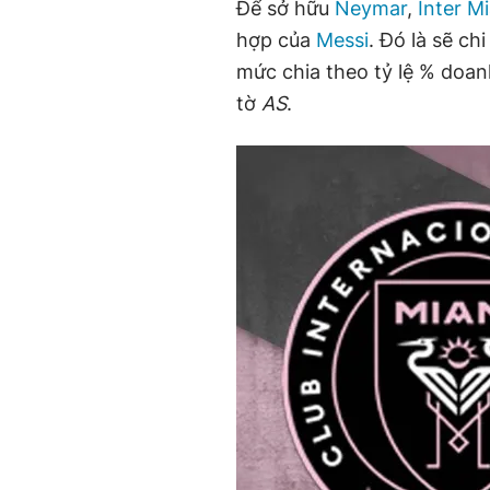
Để sở hữu
Neymar
,
Inter M
hợp của
Messi
. Đó là sẽ ch
mức chia theo tỷ lệ % doan
tờ
AS
.