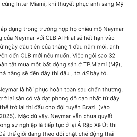
 cùng Inter Miami, khi thuyết phục anh sang Mỹ
sẽ áp dụng trong trường hợp họ chiêu mộ Neymar
 của Neymar với CLB Al Hilal sẽ hết hạn vào
ừ ngày đầu tiên của tháng 1 đầu năm mới, anh
ển đến CLB mới nếu muốn. Việc ngôi sao 32
hoàn tất mua một bất động sản ở TP.Miami (Mỹ),
hả năng sẽ đến đây thi đấu", tờ
AS
bày tỏ.
Neymar là hồi phục hoàn toàn sau chấn thương.
trở lại sân cỏ và đạt phong độ cao nhất từ đây
hể trở lại thi đấu cho đội tuyển Brazil (vào
.2025). Mặc dù vậy, Neymar vẫn chưa quyết
ong sự nghiệp là tiếp tục ở lại Ả Rập Xê Út thi
ả thế giới đang theo dõi chặt chẽ động thái