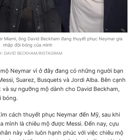
ter Miami, ông David Beckham đang thuyết phục Neymar gia
nhập đội bóng của mình
: DAVID BECKHAM/INSTAGRAM
êu mộ Neymar vì ở đây đang có những người bạn
Messi, Suarez, Busquets và Jordi Alba. Bên cạnh
ặt và sự ngưỡng mộ dành cho David Beckham,
i bóng.
tìm cách thuyết phục Neymar đến Mỹ, sau khi
a mình là chiêu mộ được Messi. Đến nay, cựu
nhân này vẫn luôn hạnh phúc với việc chiêu mộ