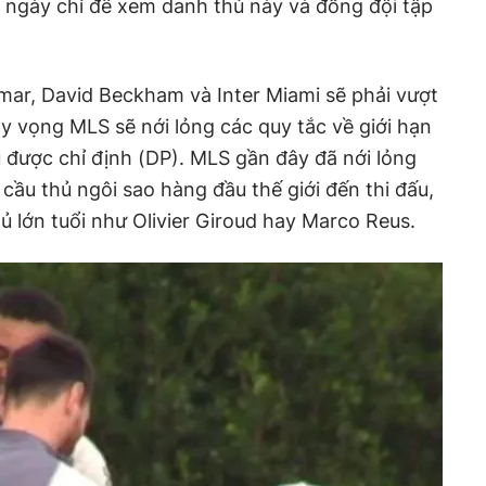
 ngày chỉ để xem danh thủ này và đồng đội tập
mar, David Beckham và Inter Miami sẽ phải vượt
hy vọng MLS sẽ nới lỏng các quy tắc về giới hạn
 được chỉ định (DP). MLS gần đây đã nới lỏng
cầu thủ ngôi sao hàng đầu thế giới đến thi đấu,
ủ lớn tuổi như Olivier Giroud hay Marco Reus.