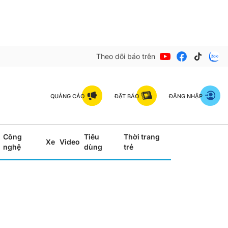
Theo dõi báo trên
QUẢNG CÁO
ĐẶT BÁO
ĐĂNG NHẬP
Công
Tiêu
Thời trang
Xe
Video
nghệ
dùng
trẻ