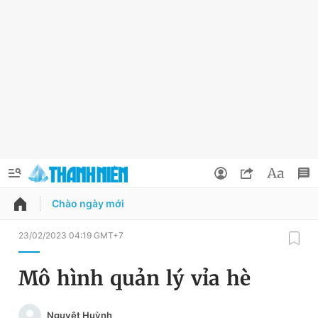
Chào ngày mới
QUẢNG CÁO
ĐẶT BÁO
23/02/2023 04:19 GMT+7
Thông tin tài khoản
Mô hình quản lý vỉa hè
Đổi mật khẩu
Chuyên mục
Nguyệt Huỳnh
Tin đã lưu