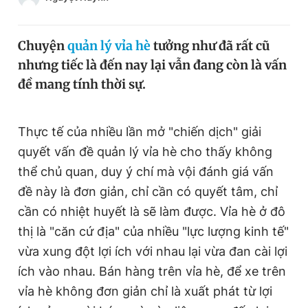
Chuyên mục khác
Tin đã xem
Chuyện
quản lý vỉa hè
tưởng như đã rất cũ
Chào ngày mới
Tin 24h
nhưng tiếc là đến nay lại vẫn đang còn là vấn
Đăng xuất
đề mang tính thời sự.
Tin thị trường
Tin 360
Video
Magazine
Thực tế của nhiều lần mở "chiến dịch" giải
quyết vấn đề quản lý vỉa hè cho thấy không
thể chủ quan, duy ý chí mà vội đánh giá vấn
Sản phẩm khác
đề này là đơn giản, chỉ cần có quyết tâm, chỉ
Tiện ích
Bạn cần biết
cần có nhiệt huyết là sẽ làm được. Vỉa hè ở đô
thị là "căn cứ địa" của nhiều "lực lượng kinh tế"
vừa xung đột lợi ích với nhau lại vừa đan cài lợi
Thông tin tòa soạn
Liên hệ quảng cáo
ích vào nhau. Bán hàng trên vỉa hè, để xe trên
vỉa hè không đơn giản chỉ là xuất phát từ lợi