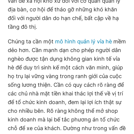
vấn đề xã hội khó xử đối với cơ quan quản lý
Giấy phép xuất bản số 110/GP - BTTTT cấp ngày 24.3.2020
địa bàn, cơ hội để tháo gỡ những khó khăn
© 2003-2026 Bản quyền thuộc về Báo Thanh Niên. Cấm sao
chép dưới mọi hình thức nếu không có sự chấp thuận bằng văn
đối với người dân do hạn chế, bất cập về hạ
bản. Phát triển bởi ePi Technologies, JSC.
tầng đô thị.
Chúng ta cần một
mô hình quản lý vỉa hè
mềm
dẻo hơn. Cần mạnh dạn cho phép người dân
nghèo được tận dụng không gian kinh tế vỉa
hè để duy trì sinh kế một cách văn minh, giúp
họ trụ lại vững vàng trong ranh giới của cuộc
sống lương thiện. Cần có quy cách rõ ràng để
các chủ nhà mặt tiền khai thác lợi thế về vị trí
để tổ chức kinh doanh, đem lại lợi ích thật sự
cho nhiều bên. Rõ ràng không thể mở shop
kinh doanh mà lại bế tắc phương án tổ chức
chỗ để xe của khách. Dường như trong vấn đề