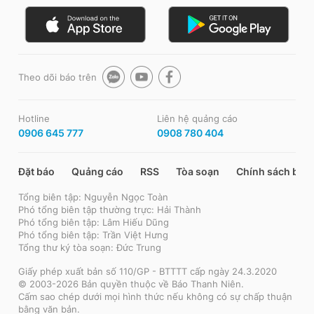
Theo dõi báo trên
Hotline
Liên hệ quảng cáo
0906 645 777
0908 780 404
Đặt báo
Quảng cáo
RSS
Tòa soạn
Chính sách bảo
Tổng biên tập: Nguyễn Ngọc Toàn
Phó tổng biên tập thường trực: Hải Thành
Phó tổng biên tập: Lâm Hiếu Dũng
Phó tổng biên tập: Trần Việt Hưng
Tổng thư ký tòa soạn: Đức Trung
Giấy phép xuất bản số 110/GP - BTTTT cấp ngày 24.3.2020
© 2003-2026 Bản quyền thuộc về Báo Thanh Niên.
Cấm sao chép dưới mọi hình thức nếu không có sự chấp thuận
bằng văn bản.