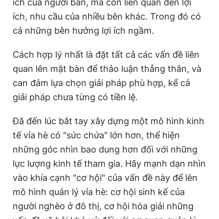
ích của người bán, mà còn liên quan đến lợi
ích, nhu cầu của nhiều bên khác. Trong đó có
cả những bên hưởng lợi ích ngầm.
Đọc Thanh Niên trên điện thoại
Cách hợp lý nhất là đặt tất cả các vấn đề liên
quan lên mặt bàn để thảo luận thẳng thắn, và
can đảm lựa chọn giải pháp phù hợp, kể cả
Theo dõi báo trên
giải pháp chưa từng có tiền lệ.
Đã đến lúc bắt tay xây dựng một mô hình kinh
Hotline
Liên hệ quảng cáo
0906 645 777
0908 780 404
tế vỉa hè có "sức chứa" lớn hơn, thể hiện
những góc nhìn bao dung hơn đối với những
Đặt báo
Quảng cáo
RSS
Tòa soạn
Chính sách bảo
lực lượng kinh tế tham gia. Hãy mạnh dạn nhìn
vào khía cạnh "cơ hội" của vấn đề này để lên
Tổng biên tập: Nguyễn Ngọc Toàn
Phó tổng biên tập thường trực: Hải Thành
mô hình quản lý vỉa hè: cơ hội sinh kế của
Phó tổng biên tập: Lâm Hiếu Dũng
Phó tổng biên tập: Trần Việt Hưng
người nghèo ở đô thị, cơ hội hóa giải những
Tổng thư ký tòa soạn: Đức Trung