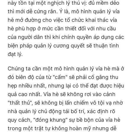
này tồn tại một nghịch lý thú vị: đủ mềm dẻo
thì mới dễ cứng rắn. Ý là, mô hình quản lý vỉa
hè mở đường cho việc tổ chức khai thác vỉa
hè phù hợp ở mức cần thiết đối với nhu cầu
của người dân thì khi chính quyền áp dụng các
biện pháp quản lý cương quyết sẽ thuận tình
đạt lý.
Chúng ta cần một mô hình quản lý vỉa hè mà ở
đó biên độ của từ "cấm" sẽ phải cố gắng thu
hẹp nhiều nhất, nhưng lại có thể đạt được hiệu
quả cao nhất. Vỉa hè sẽ không rơi vào cảnh
"thất thủ", sẽ không bị lấn chiếm vô tội vạ nhờ
nhà quản lý chủ động tái bố trí, xác định rõ
quy cách, "đóng khung" sự bề bộn của vỉa hè
trong một trật tự không hoàn mỹ nhưng dễ