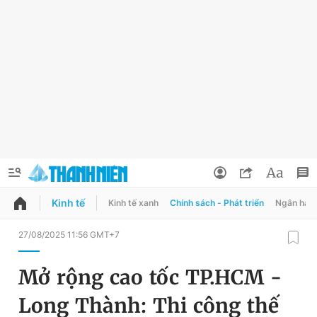
Kinh tế
Kinh tế xanh
Chính sách - Phát triển
Ngân hàn
QUẢNG CÁO
ĐẶT BÁO
27/08/2025 11:56 GMT+7
Thông tin tài khoản
Mở rộng cao tốc TP.HCM -
Đổi mật khẩu
Chuyên mục
Long Thành: Thi công thế
Tin đã lưu