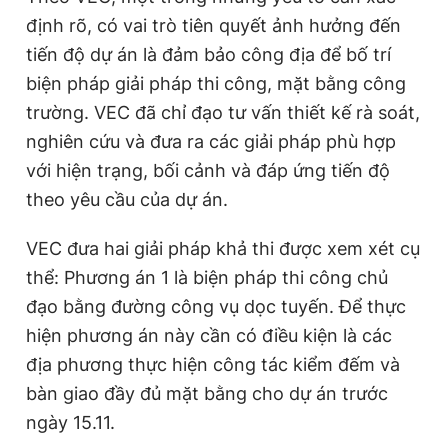
Giấy phép xuất bản số 110/GP - BTTTT cấp ngày 24.3.2020
định rõ, có vai trò tiên quyết ảnh hưởng đến
© 2003-2026 Bản quyền thuộc về Báo Thanh Niên. Cấm sao
tiến độ dự án là đảm bảo công địa để bố trí
chép dưới mọi hình thức nếu không có sự chấp thuận bằng văn
bản. Phát triển bởi ePi Technologies, JSC.
biện pháp giải pháp thi công, mặt bằng công
trường. VEC đã chỉ đạo tư vấn thiết kế rà soát,
nghiên cứu và đưa ra các giải pháp phù hợp
với hiện trạng, bối cảnh và đáp ứng tiến độ
theo yêu cầu của dự án.
VEC đưa hai giải pháp khả thi được xem xét cụ
thể: Phương án 1 là biện pháp thi công chủ
đạo bằng đường công vụ dọc tuyến. Để thực
hiện phương án này cần có điều kiện là các
địa phương thực hiện công tác kiểm đếm và
bàn giao đầy đủ mặt bằng cho dự án trước
ngày 15.11.