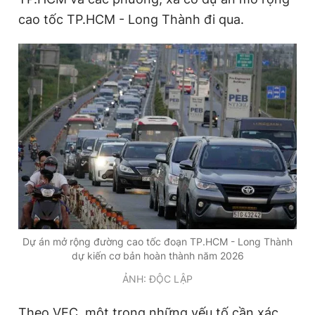
cao tốc TP.HCM - Long Thành đi qua.
Đọc Thanh Niên trên điện thoại
Theo dõi báo trên
Hotline
Liên hệ quảng cáo
0906 645 777
0908 780 404
Đặt báo
Quảng cáo
RSS
Tòa soạn
Chính sách bảo
Dự án mở rộng đường cao tốc đoạn TP.HCM - Long Thành
Tổng biên tập: Nguyễn Ngọc Toàn
dự kiến cơ bản hoàn thành năm 2026
Phó tổng biên tập thường trực: Hải Thành
ẢNH: ĐỘC LẬP
Phó tổng biên tập: Lâm Hiếu Dũng
Phó tổng biên tập: Trần Việt Hưng
Tổng thư ký tòa soạn: Đức Trung
Theo VEC, một trong những yếu tố cần xác