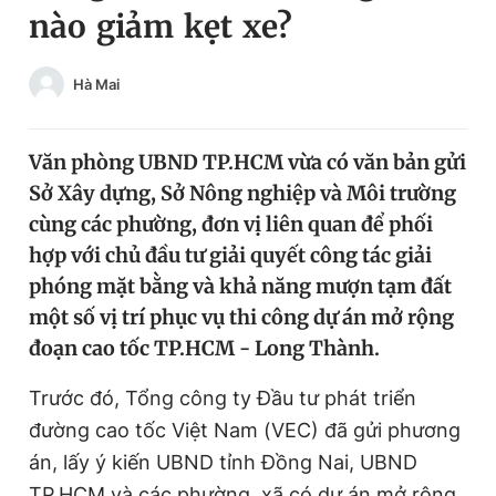
nào giảm kẹt xe?
Chuyên mục khác
Tin đã xem
Chào ngày mới
Tin 24h
Hà Mai
Đăng xuất
Tin thị trường
Tin 360
Văn phòng UBND TP.HCM vừa có văn bản gửi
Sở Xây dựng, Sở Nông nghiệp và Môi trường
Video
Magazine
cùng các phường, đơn vị liên quan để phối
hợp với chủ đầu tư giải quyết công tác giải
phóng mặt bằng và khả năng mượn tạm đất
Sản phẩm khác
một số vị trí phục vụ thi công dự án mở rộng
Tiện ích
Bạn cần biết
đoạn cao tốc TP.HCM - Long Thành.
Trước đó, Tổng công ty Đầu tư phát triển
Thông tin tòa soạn
Liên hệ quảng cáo
đường cao tốc Việt Nam (VEC) đã gửi phương
án, lấy ý kiến UBND tỉnh Đồng Nai, UBND
TP.HCM và các phường, xã có dự án mở rộng