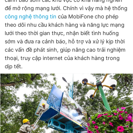
để mở rộng mạng lưới. Chính vì vậy mà hệ thống
công nghệ thông tin
của MobiFone cho phép
Đọc Thanh Niên trên điện thoại
theo dõi nhu cầu khách hàng và năng lực mạng
lưới theo thời gian thực, nhận biết tình huống
sớm và đưa ra cảnh báo, hỗ trợ và xử lý kịp thời
các vấn đề phát sinh, giúp nâng cao trải nghiệm
Theo dõi báo trên
thoại, truy cập internet của khách hàng trong
dịp tết.
Hotline
Liên hệ quảng cáo
0906 645 777
0908 780 404
Đặt báo
Quảng cáo
RSS
Tòa soạn
Chính sách bảo
Tổng biên tập: Nguyễn Ngọc Toàn
Phó tổng biên tập thường trực: Hải Thành
Phó tổng biên tập: Lâm Hiếu Dũng
Phó tổng biên tập: Trần Việt Hưng
Tổng thư ký tòa soạn: Đức Trung