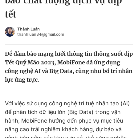
bảo chất lượng dịch vụ dịp
Chuyên mục khác
tết
Tin đã xem
Chào ngày mới
Tin 24h
Thành Luân
Đăng xuất
thanhluan34@gmail.com
Tin thị trường
Tin 360
Để đảm bảo mạng lưới thông tin thông suốt dịp
Video
Magazine
Tết Quý Mão 2023, MobiFone đã ứng dụng
công nghệ AI và Big Data, cũng như bố trí nhân
lực ứng trực.
Sản phẩm khác
Tiện ích
Bạn cần biết
Với việc sử dụng công nghệ trí tuệ nhân tạo (AI)
để phân tích dữ liệu lớn (Big Data) trong vận
Thông tin tòa soạn
Liên hệ quảng cáo
hành, MobiFone hướng đến phục vụ mục tiêu
nâng cao trải nghiệm khách hàng, dự báo và
cảnh báo sớm các khu vực có khả năng nghẽn