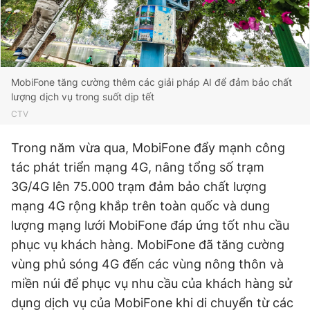
Giấy phép xuất bản số 110/GP - BTTTT cấp ngày 24.3.2020
© 2003-2026 Bản quyền thuộc về Báo Thanh Niên. Cấm sao
chép dưới mọi hình thức nếu không có sự chấp thuận bằng văn
bản. Phát triển bởi ePi Technologies, JSC.
MobiFone tăng cường thêm các giải pháp AI để đảm bảo chất
lượng dịch vụ trong suốt dịp tết
CTV
Trong năm vừa qua, MobiFone đẩy mạnh công
tác phát triển mạng 4G, nâng tổng số trạm
3G/4G lên 75.000 trạm đảm bảo chất lượng
mạng 4G rộng khắp trên toàn quốc và dung
lượng mạng lưới MobiFone đáp ứng tốt nhu cầu
phục vụ khách hàng. MobiFone đã tăng cường
vùng phủ sóng 4G đến các vùng nông thôn và
miền núi để phục vụ nhu cầu của khách hàng sử
dụng dịch vụ của MobiFone khi di chuyển từ các