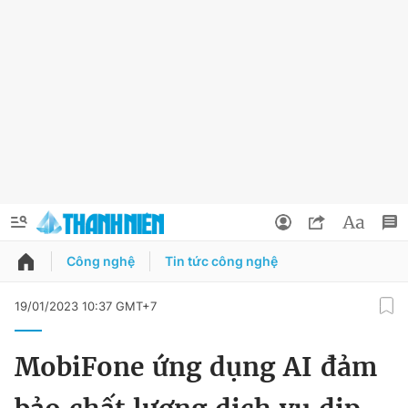
Công nghệ
Tin tức công nghệ
QUẢNG CÁO
ĐẶT BÁO
19/01/2023 10:37 GMT+7
Thông tin tài khoản
MobiFone ứng dụng AI đảm
Đổi mật khẩu
Chuyên mục
Tin đã lưu