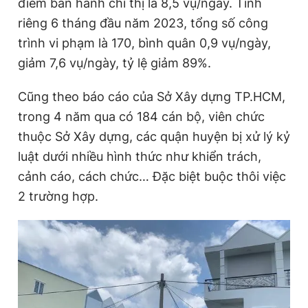
điểm ban hành chỉ thị là 8,5 vụ/ngày. Tính
riêng 6 tháng đầu năm 2023, tổng số công
trình vi phạm là 170, bình quân 0,9 vụ/ngày,
Đọc Thanh Niên trên điện thoại
giảm 7,6 vụ/ngày, tỷ lệ giảm 89%.
Cũng theo báo cáo của Sở Xây dựng TP.HCM,
trong 4 năm qua có 184 cán bộ, viên chức
Theo dõi báo trên
thuộc Sở Xây dựng, các quận huyện bị xử lý kỷ
luật dưới nhiều hình thức như khiển trách,
Hotline
Liên hệ quảng cáo
cảnh cáo, cách chức… Đặc biệt buộc thôi việc
0906 645 777
0908 780 404
2 trường hợp.
Đặt báo
Quảng cáo
RSS
Tòa soạn
Chính sách bảo
Tổng biên tập: Nguyễn Ngọc Toàn
Phó tổng biên tập thường trực: Hải Thành
Phó tổng biên tập: Lâm Hiếu Dũng
Phó tổng biên tập: Trần Việt Hưng
Tổng thư ký tòa soạn: Đức Trung