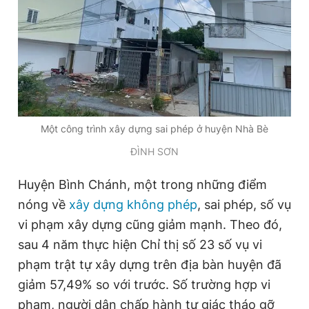
Giấy phép xuất bản số 110/GP - BTTTT cấp ngày 24.3.2020
© 2003-2026 Bản quyền thuộc về Báo Thanh Niên. Cấm sao
chép dưới mọi hình thức nếu không có sự chấp thuận bằng văn
bản. Phát triển bởi ePi Technologies, JSC.
Một công trình xây dựng sai phép ở huyện Nhà Bè
ĐÌNH SƠN
Huyện Bình Chánh, một trong những điểm
nóng về
xây dựng không phép
, sai phép, số vụ
vi phạm xây dựng cũng giảm mạnh. Theo đó,
sau 4 năm thực hiện Chỉ thị số 23 số vụ vi
phạm trật tự xây dựng trên địa bàn huyện đã
giảm 57,49% so với trước. Số trường hợp vi
phạm, người dân chấp hành tự giác tháo gỡ