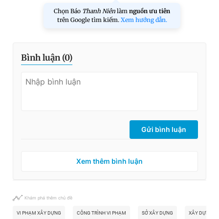
Chọn Báo
Thanh Niên
làm
nguồn ưu tiên
trên Google tìm kiếm.
Xem hướng dẫn.
Bình luận (
0
)
Gửi bình luận
Xem thêm bình luận
Khám phá thêm chủ đề
VI PHẠM XÂY DỰNG
CÔNG TRÌNH VI PHẠM
SỞ XÂY DỰNG
XÂY DỰNG TR