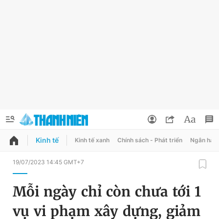
Kinh tế
Kinh tế xanh
Chính sách - Phát triển
Ngân hàn
QUẢNG CÁO
ĐẶT BÁO
19/07/2023 14:45 GMT+7
Thông tin tài khoản
Mỗi ngày chỉ còn chưa tới 1
Đổi mật khẩu
Chuyên mục
vụ vi phạm xây dựng, giảm
Tin đã lưu