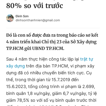
80% so với trước
Chuyên mục khác
Tin đã xem
Chào ngày mới
Tin 24h
Đình Sơn
dinhsonthanhnien@gmail.com
Đăng xuất
Tin thị trường
Tin 360
Đó là con số được đưa ra trong báo cáo sơ kết
4 năm triển khai Chỉ thị 23 của Sở Xây dựng
Video
Magazine
TP.HCM gửi UBND TP.HCM.
Sau 4 năm thực hiện công tác lập lại
trật tự
Sản phẩm khác
xây dựng
trên địa bàn TP.HCM, vi phạm xây
Tiện ích
Bạn cần biết
dựng đã có nhiều chuyển biến tích cực. Cụ
thể, trong thời gian từ 15.7.2019 đến
15.6.2023, tổng công trình vi phạm là 2.699,
Thông tin tòa soạn
Liên hệ quảng cáo
bình quân 1,8 vụ/ngày, giảm 6,7 vụ/ngày, tỷ lệ
giảm 78,5% so với số vụ bình quân trước thời