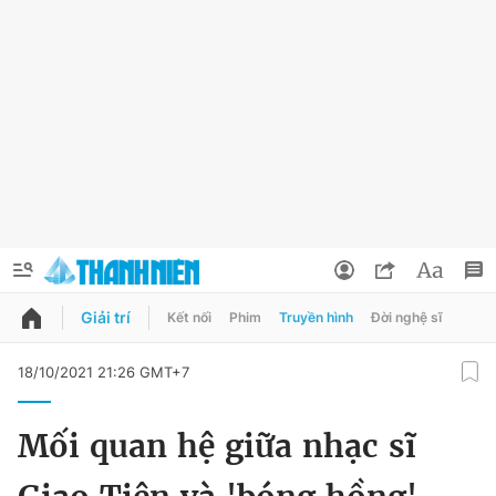
Giải trí
Kết nối
Phim
Truyền hình
Đời nghệ sĩ
QUẢNG CÁO
ĐẶT BÁO
18/10/2021 21:26 GMT+7
Thông tin tài khoản
Mối quan hệ giữa nhạc sĩ
Đổi mật khẩu
Chuyên mục
Tin đã lưu