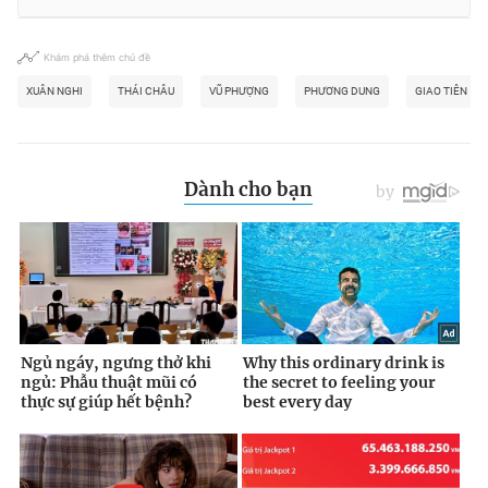
Khám phá thêm chủ đề
XUÂN NGHI
THÁI CHÂU
VŨ PHƯỢNG
PHƯƠNG DUNG
GIAO TIÊN