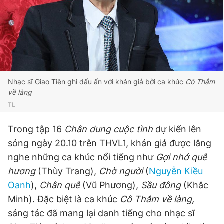
Đọc Thanh Niên trên điện thoại
Nhạc sĩ Giao Tiên ghi dấu ấn với khán giả bởi ca khúc
Cô Thắm
về làng
Theo dõi báo trên
TL
Hotline
Liên hệ quảng cáo
Trong tập 16
Chân dung cuộc tình
dự kiến lên
0906 645 777
0908 780 404
sóng ngày 20.10 trên THVL1, khán giả được lắng
nghe những ca khúc nổi tiếng như
Gợi nhớ quê
Đặt báo
Quảng cáo
RSS
Tòa soạn
Chính sách bảo
hương
(Thùy Trang),
Chờ người
(
Nguyễn Kiều
Tổng biên tập: Nguyễn Ngọc Toàn
Oanh
),
Chân quê
(Vũ Phương),
Sầu đông
(Khắc
Phó tổng biên tập thường trực: Hải Thành
Minh). Đặc biệt là ca khúc
Cô Thắm về làng,
Phó tổng biên tập: Lâm Hiếu Dũng
Phó tổng biên tập: Trần Việt Hưng
sáng tác đã mang lại danh tiếng cho nhạc sĩ
Tổng thư ký tòa soạn: Đức Trung