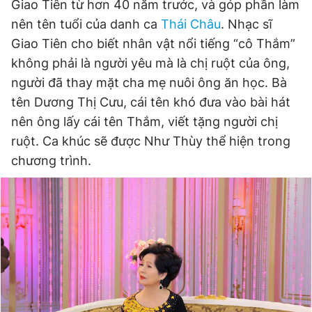
Giao Tiên từ hơn 40 năm trước, và góp phần làm
Giấy phép xuất bản số 110/GP - BTTTT cấp ngày 24.3.2020
nên tên tuổi của danh ca
Thái Châu
. Nhạc sĩ
© 2003-2026 Bản quyền thuộc về Báo Thanh Niên. Cấm sao
chép dưới mọi hình thức nếu không có sự chấp thuận bằng văn
Giao Tiên cho biết nhân vật nổi tiếng “cô Thắm”
bản. Phát triển bởi ePi Technologies, JSC.
không phải là người yêu mà là chị ruột của ông,
người đã thay mặt cha mẹ nuôi ông ăn học. Bà
tên Dương Thị Cưu, cái tên khó đưa vào bài hát
nên ông lấy cái tên Thắm, viết tặng người chị
ruột. Ca khúc sẽ được Như Thùy thể hiện trong
chương trình.