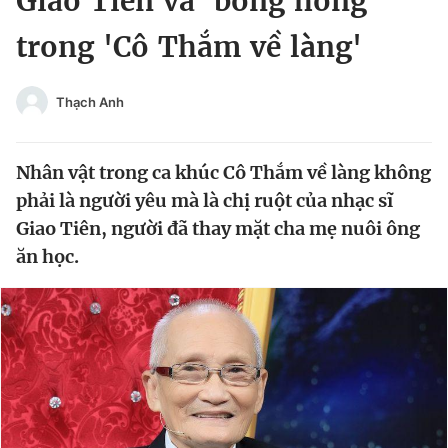
Giao Tiên và 'bóng hồng'
Chuyên mục khác
trong 'Cô Thắm về làng'
Tin đã xem
Chào ngày mới
Tin 24h
Đăng xuất
Thạch Anh
Tin thị trường
Tin 360
Nhân vật trong ca khúc Cô Thắm về làng không
Video
Magazine
phải là người yêu mà là chị ruột của nhạc sĩ
Giao Tiên, người đã thay mặt cha mẹ nuôi ông
ăn học.
Sản phẩm khác
Tiện ích
Bạn cần biết
Thông tin tòa soạn
Liên hệ quảng cáo