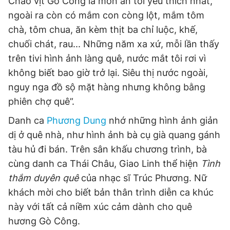
Cháo vịt Gò Công là món ăn tôi yêu thích nhất,
ngoài ra còn có mắm con còng lột, mắm tôm
chà, tôm chua, ăn kèm thịt ba chỉ luộc, khế,
chuối chát, rau... Những năm xa xứ, mỗi lần thấy
trên tivi hình ảnh làng quê, nước mắt tôi rơi vì
không biết bao giờ trở lại. Siêu thị nước ngoài,
nguy nga đồ sộ mặt hàng nhưng không bằng
phiên chợ quê”.
Danh ca
Phương Dung
nhớ những hình ảnh giản
dị ở quê nhà, như hình ảnh bà cụ già quang gánh
tàu hủ đi bán. Trên sân khấu chương trình, bà
cùng danh ca Thái Châu, Giao Linh thể hiện
Tình
thắm duyên quê
của nhạc sĩ Trúc Phương. Nữ
khách mời cho biết bản thân trình diễn ca khúc
này với tất cả niềm xúc cảm dành cho quê
hương Gò Công.