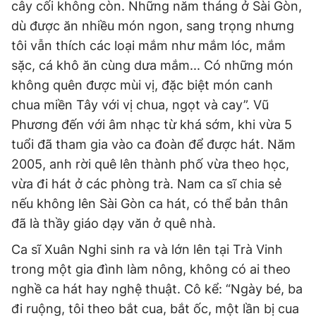
cây cối không còn. Những năm tháng ở Sài Gòn,
dù được ăn nhiều món ngon, sang trọng nhưng
tôi vẫn thích các loại mắm như mắm lóc, mắm
sặc, cá khô ăn cùng dưa mắm... Có những món
không quên được mùi vị, đặc biệt món canh
chua miền Tây với vị chua, ngọt và cay”. Vũ
Phương đến với âm nhạc từ khá sớm, khi vừa 5
tuổi đã tham gia vào ca đoàn để được hát. Năm
2005, anh rời quê lên thành phố vừa theo học,
vừa đi hát ở các phòng trà. Nam ca sĩ chia sẻ
nếu không lên Sài Gòn ca hát, có thể bản thân
đã là thầy giáo dạy văn ở quê nhà.
Ca sĩ Xuân Nghi sinh ra và lớn lên tại Trà Vinh
trong một gia đình làm nông, không có ai theo
nghề ca hát hay nghệ thuật. Cô kể: “Ngày bé, ba
đi ruộng, tôi theo bắt cua, bắt ốc, một lần bị cua