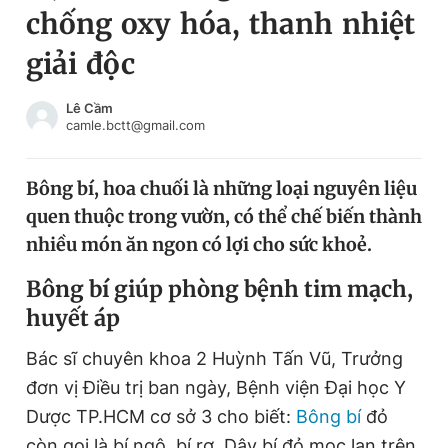
chống oxy hóa, thanh nhiệt
Chuyên mục khác
Tin đã xem
giải độc
Chào ngày mới
Tin 24h
Đăng xuất
Lê Cầm
camle.bctt@gmail.com
Tin thị trường
Tin 360
Bông bí, hoa chuối là những loại nguyên liệu
Video
Magazine
quen thuộc trong vườn, có thể chế biến thành
nhiều món ăn ngon có lợi cho sức khoẻ.
Sản phẩm khác
Bông bí giúp phòng bệnh tim mạch,
Tiện ích
Bạn cần biết
huyết áp
Bác sĩ chuyên khoa 2 Huỳnh Tấn Vũ, Trưởng
Thông tin tòa soạn
Liên hệ quảng cáo
đơn vị Điều trị ban ngày, Bệnh viện Đại học Y
Dược TP.HCM cơ sở 3 cho biết:
Bông bí
đỏ
còn gọi là bí ngô, bí rợ. Dây bí đỏ mọc lan trên