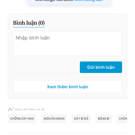
Bình luận (
0
)
Gửi bình luận
Xem thêm bình luận
Khám phá thêm chủ đề
CHỐNG OXY HOÁ
MÓN ĂN NGON
DÂY BÍ ĐỎ
BÔNG BÍ
CHỮA MẤT