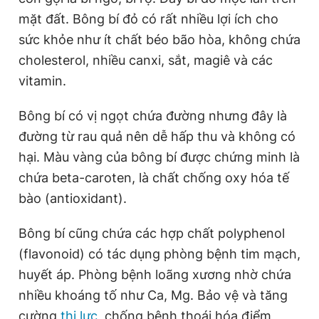
mặt đất. Bông bí đỏ có rất nhiều lợi ích cho
sức khỏe như ít chất béo bão hòa, không chứa
Đọc Thanh Niên trên điện thoại
cholesterol, nhiều canxi, sắt, magiê và các
vitamin.
Bông bí có vị ngọt chứa đường nhưng đây là
đường từ rau quả nên dễ hấp thu và không có
Theo dõi báo trên
hại. Màu vàng của bông bí được chứng minh là
chứa beta-caroten, là chất chống oxy hóa tế
Hotline
Liên hệ quảng cáo
0906 645 777
0908 780 404
bào (antioxidant).
Đặt báo
Quảng cáo
RSS
Tòa soạn
Chính sách bảo
Bông bí cũng chứa các hợp chất polyphenol
(flavonoid) có tác dụng phòng bệnh tim mạch,
Tổng biên tập: Nguyễn Ngọc Toàn
Phó tổng biên tập thường trực: Hải Thành
huyết áp. Phòng bệnh loãng xương nhờ chứa
Phó tổng biên tập: Lâm Hiếu Dũng
nhiều khoáng tố như Ca, Mg. Bảo vệ và tăng
Phó tổng biên tập: Trần Việt Hưng
Tổng thư ký tòa soạn: Đức Trung
cường
thị lực
, chống bệnh thoái hóa điểm