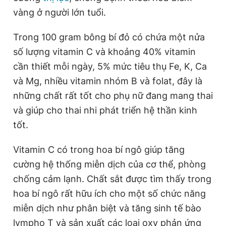
Giấy phép xuất bản số 110/GP - BTTTT cấp ngày 24.3.2020
vàng ở người lớn tuổi.
© 2003-2026 Bản quyền thuộc về Báo Thanh Niên. Cấm sao
chép dưới mọi hình thức nếu không có sự chấp thuận bằng văn
Trong 100 gram bông bí đỏ có chứa một nửa
bản. Phát triển bởi ePi Technologies, JSC.
số lượng vitamin C và khoảng 40% vitamin
cần thiết mỗi ngày, 5% mức tiêu thụ Fe, K, Ca
và Mg, nhiều vitamin nhóm B và folat, đây là
những chất rất tốt cho phụ nữ đang mang thai
và giúp cho thai nhi phát triển hệ thần kinh
tốt.
Vitamin C có trong hoa bí ngô giúp tăng
cường hệ thống miễn dịch của cơ thể, phòng
chống cảm lạnh. Chất sắt được tìm thấy trong
hoa bí ngô rất hữu ích cho một số chức năng
miễn dịch như phân biệt và tăng sinh tế bào
lympho T và sản xuất các loại oxy phản ứng