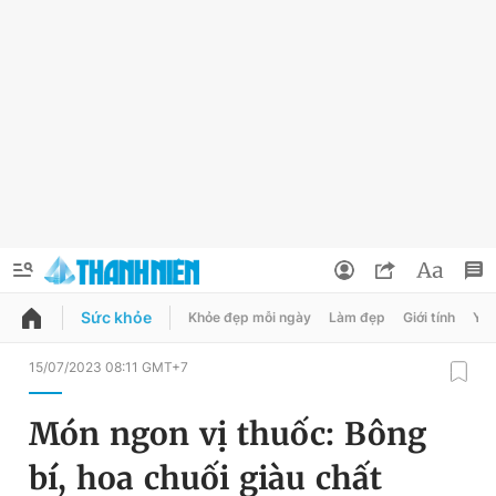
Sức khỏe
Khỏe đẹp mỗi ngày
Làm đẹp
Giới tính
Y t
QUẢNG CÁO
ĐẶT BÁO
15/07/2023 08:11 GMT+7
Thông tin tài khoản
Món ngon vị thuốc: Bông
Đổi mật khẩu
Chuyên mục
bí, hoa chuối giàu chất
Tin đã lưu