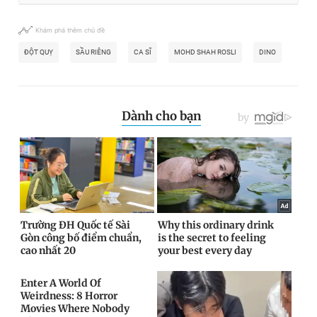
Khám phá thêm chủ đề
ĐỘT QUỴ
SẦU RIÊNG
CA SĨ
MOHD SHAH ROSLI
DINO