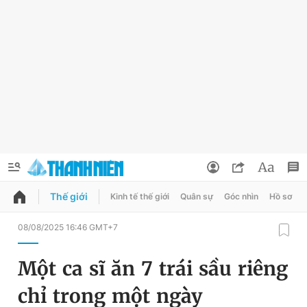
Thế giới
Kinh tế thế giới
Quân sự
Góc nhìn
Hồ sơ
QUẢNG CÁO
ĐẶT BÁO
08/08/2025 16:46 GMT+7
Thông tin tài khoản
Một ca sĩ ăn 7 trái sầu riêng
Đổi mật khẩu
Chuyên mục
chỉ trong một ngày
Tin đã lưu