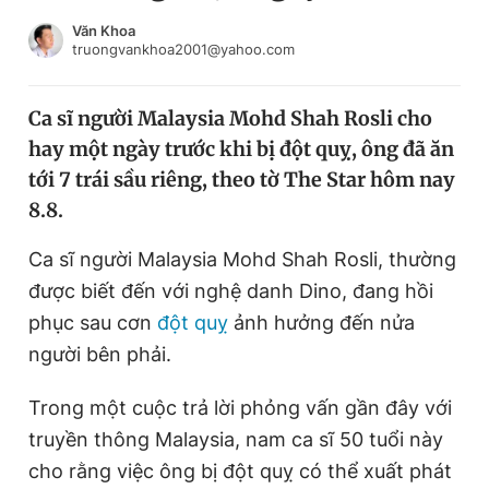
Chuyên mục khác
Văn Khoa
Tin đã xem
truongvankhoa2001@yahoo.com
Chào ngày mới
Tin 24h
Đăng xuất
Ca sĩ người Malaysia Mohd Shah Rosli cho
Tin thị trường
Tin 360
hay một ngày trước khi bị đột quỵ, ông đã ăn
tới 7 trái sầu riêng, theo tờ The Star hôm nay
Video
Magazine
8.8.
Ca sĩ người Malaysia Mohd Shah Rosli, thường
được biết đến với nghệ danh Dino, đang hồi
Sản phẩm khác
phục sau cơn
đột quỵ
ảnh hưởng đến nửa
Tiện ích
Bạn cần biết
người bên phải.
Thông tin tòa soạn
Liên hệ quảng cáo
Trong một cuộc trả lời phỏng vấn gần đây với
truyền thông Malaysia, nam ca sĩ 50 tuổi này
cho rằng việc ông bị đột quỵ có thể xuất phát