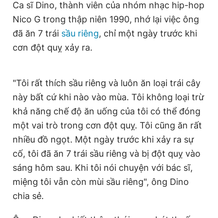
Ca sĩ Dino, thành viên của nhóm nhạc hip-hop
Giấy phép xuất bản số 110/GP - BTTTT cấp ngày 24.3.2020
Nico G trong thập niên 1990, nhớ lại việc ông
© 2003-2026 Bản quyền thuộc về Báo Thanh Niên. Cấm sao
chép dưới mọi hình thức nếu không có sự chấp thuận bằng văn
đã ăn 7 trái
sầu riêng
, chỉ một ngày trước khi
bản. Phát triển bởi ePi Technologies, JSC.
cơn đột quỵ xảy ra.
"Tôi rất thích sầu riêng và luôn ăn loại trái cây
này bất cứ khi nào vào mùa. Tôi không loại trừ
khả năng chế độ ăn uống của tôi có thể đóng
một vai trò trong cơn đột quỵ. Tôi cũng ăn rất
nhiều đồ ngọt. Một ngày trước khi xảy ra sự
cố, tôi đã ăn 7 trái sầu riêng và bị đột quỵ vào
sáng hôm sau. Khi tôi nói chuyện với bác sĩ,
miệng tôi vẫn còn mùi sầu riêng", ông Dino
chia sẻ.