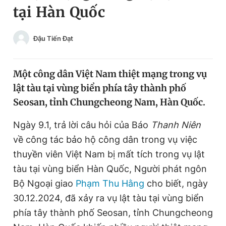
tại Hàn Quốc
Chuyên mục khác
Tin đã xem
Chào ngày mới
Tin 24h
Đậu Tiến Đạt
Đăng xuất
Tin thị trường
Tin 360
Một công dân Việt Nam thiệt mạng trong vụ
lật tàu tại vùng biển phía tây thành phố
Video
Magazine
Seosan, tỉnh Chungcheong Nam, Hàn Quốc.
Ngày 9.1, trả lời câu hỏi của Báo
Thanh Niên
Sản phẩm khác
về công tác bảo hộ công dân trong vụ việc
Tiện ích
thuyền viên Việt Nam bị mất tích trong vụ lật
Bạn cần biết
tàu tại vùng biển Hàn Quốc, Người phát ngôn
Bộ Ngoại giao
Phạm Thu Hằng
cho biết, ngày
Thông tin tòa soạn
Liên hệ quảng cáo
30.12.2024, đã xảy ra vụ lật tàu tại vùng biển
phía tây thành phố Seosan, tỉnh Chungcheong