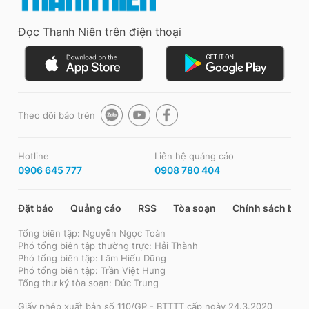
Đọc Thanh Niên trên điện thoại
Theo dõi báo trên
Hotline
Liên hệ quảng cáo
0906 645 777
0908 780 404
Đặt báo
Quảng cáo
RSS
Tòa soạn
Chính sách bảo
Tổng biên tập: Nguyễn Ngọc Toàn
Phó tổng biên tập thường trực: Hải Thành
Phó tổng biên tập: Lâm Hiếu Dũng
Phó tổng biên tập: Trần Việt Hưng
Tổng thư ký tòa soạn: Đức Trung
Giấy phép xuất bản số 110/GP - BTTTT cấp ngày 24.3.2020