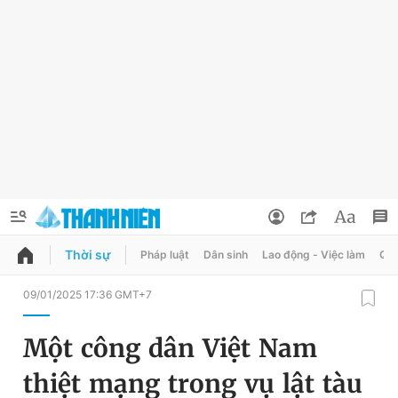
Thời sự
Pháp luật
Dân sinh
Lao động - Việc làm
Quy
QUẢNG CÁO
ĐẶT BÁO
09/01/2025 17:36 GMT+7
Thông tin tài khoản
Một công dân Việt Nam
Đổi mật khẩu
Chuyên mục
thiệt mạng trong vụ lật tàu
Tin đã lưu