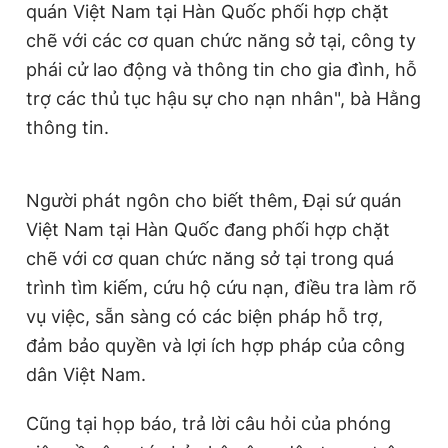
quán Việt Nam tại Hàn Quốc phối hợp chặt
Giấy phép xuất bản số 110/GP - BTTTT cấp ngày 24.3.2020
© 2003-2026 Bản quyền thuộc về Báo Thanh Niên. Cấm sao
chẽ với các cơ quan chức năng sở tại, công ty
chép dưới mọi hình thức nếu không có sự chấp thuận bằng văn
phái cử lao động và thông tin cho gia đình, hỗ
bản. Phát triển bởi ePi Technologies, JSC.
trợ các thủ tục hậu sự cho nạn nhân", bà Hằng
thông tin.
Người phát ngôn cho biết thêm, Đại sứ quán
Việt Nam tại Hàn Quốc đang phối hợp chặt
chẽ với cơ quan chức năng sở tại trong quá
trình tìm kiếm, cứu hộ cứu nạn, điều tra làm rõ
vụ việc, sẵn sàng có các biện pháp hỗ trợ,
đảm bảo quyền và lợi ích hợp pháp của công
dân Việt Nam.
Cũng tại họp báo, trả lời câu hỏi của phóng