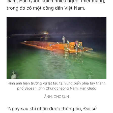
Nam, Hàn Quốc khiến nhiều người thiệt mạng,
trong đó có một công dân Việt Nam.
Đọc Thanh Niên trên điện thoại
Theo dõi báo trên
Hotline
Liên hệ quảng cáo
0906 645 777
0908 780 404
Đặt báo
Quảng cáo
RSS
Tòa soạn
Chính sách bảo
Hình ảnh hiện trường vụ lật tàu tại vùng biển phía tây thành
phố Seosan, tỉnh Chungcheong Nam, Hàn Quốc
Tổng biên tập: Nguyễn Ngọc Toàn
Phó tổng biên tập thường trực: Hải Thành
ẢNH: CHOSUN
Phó tổng biên tập: Lâm Hiếu Dũng
Phó tổng biên tập: Trần Việt Hưng
"Ngay sau khi nhận được thông tin, Đại sứ
Tổng thư ký tòa soạn: Đức Trung