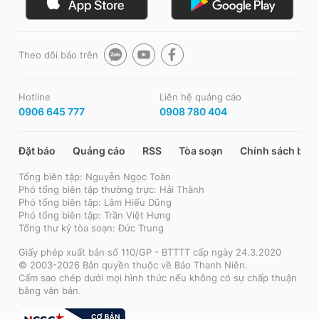
Theo dõi báo trên
Hotline
Liên hệ quảng cáo
0906 645 777
0908 780 404
Đặt báo
Quảng cáo
RSS
Tòa soạn
Chính sách bảo
Tổng biên tập: Nguyễn Ngọc Toàn
Phó tổng biên tập thường trực: Hải Thành
Phó tổng biên tập: Lâm Hiếu Dũng
Phó tổng biên tập: Trần Việt Hưng
Tổng thư ký tòa soạn: Đức Trung
Giấy phép xuất bản số 110/GP - BTTTT cấp ngày 24.3.2020
© 2003-2026 Bản quyền thuộc về Báo Thanh Niên.
Cấm sao chép dưới mọi hình thức nếu không có sự chấp thuận
bằng văn bản.