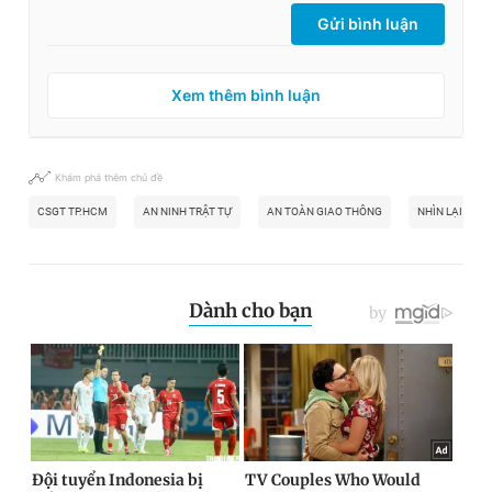
Giấy phép xuất bản số 110/GP - BTTTT cấp ngày 24.3.2020
Gửi bình luận
© 2003-2026 Bản quyền thuộc về Báo Thanh Niên. Cấm sao
chép dưới mọi hình thức nếu không có sự chấp thuận bằng văn
bản. Phát triển bởi ePi Technologies, JSC.
Xem thêm bình luận
Khám phá thêm chủ đề
CSGT TP.HCM
AN NINH TRẬT TỰ
AN TOÀN GIAO THÔNG
NHÌN LẠI 1 N