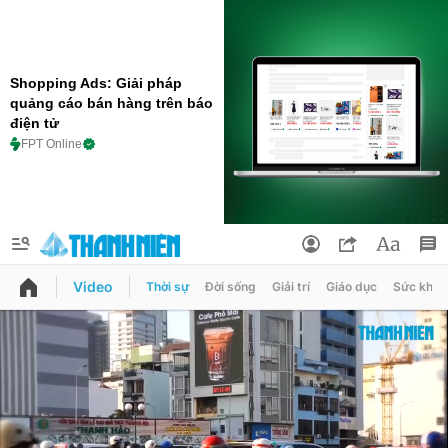
Shopping Ads: Giải pháp
quảng cáo bán hàng trên báo
điện tử
FPT Online
Video
Thời sự
Đời sống
Giải trí
Giáo dục
Sức khỏe
QUẢNG CÁO
ĐẶT BÁO
Thông tin tài khoản
Đổi mật khẩu
Chuyên mục
Tin đã lưu