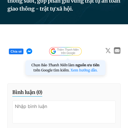
thông suốt, góp phần giữ vững trật tự an toàn
giao thông - trật tự xã hội.
Đọc Thanh Niên trên điện thoại
Chia sẻ
Theo dõi báo trên
Chọn Báo
Thanh Niên
làm
nguồn ưu tiên
trên Google tìm kiếm.
Xem hướng dẫn.
Hotline
Liên hệ quảng cáo
0906 645 777
0908 780 404
Bình luận (
0
)
Đặt báo
Quảng cáo
RSS
Tòa soạn
Chính sách bảo
Tổng biên tập: Nguyễn Ngọc Toàn
Phó tổng biên tập thường trực: Hải Thành
Phó tổng biên tập: Lâm Hiếu Dũng
Phó tổng biên tập: Trần Việt Hưng
Tổng thư ký tòa soạn: Đức Trung