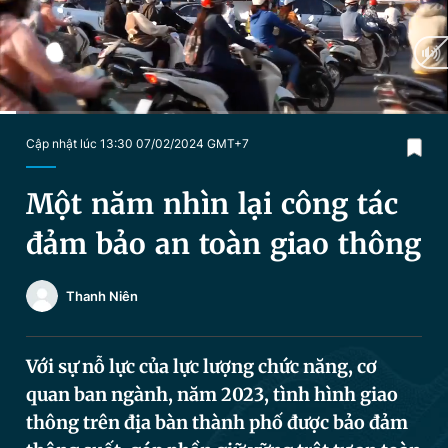
Chuyên mục khác
Tin đã xem
Chào ngày mới
Tin 24h
Đăng xuất
Tin thị trường
Tin 360
Current
0:21
/
Duration
9:37
Cập nhật lúc 13:30 07/02/2024 GMT+7
Time
Video
Magazine
Một năm nhìn lại công tác
đảm bảo an toàn giao thông
Sản phẩm khác
Thanh Niên
Tiện ích
Bạn cần biết
Với sự nỗ lực của lực lượng chức năng, cơ
Thông tin tòa soạn
Liên hệ quảng cáo
quan ban ngành, năm 2023, tình hình giao
thông trên địa bàn thành phố được bảo đảm