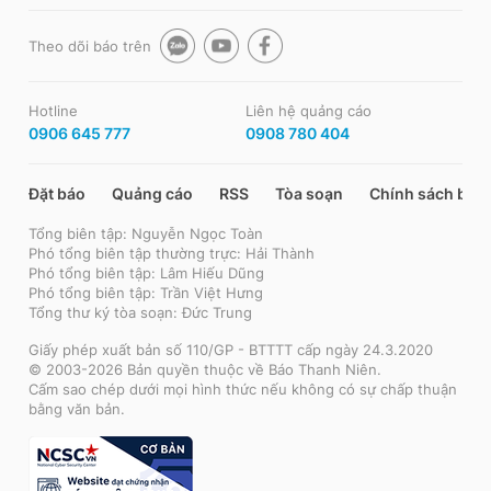
Theo dõi báo trên
Hotline
Liên hệ quảng cáo
0906 645 777
0908 780 404
Đặt báo
Quảng cáo
RSS
Tòa soạn
Chính sách bảo
Tổng biên tập: Nguyễn Ngọc Toàn
Phó tổng biên tập thường trực: Hải Thành
Phó tổng biên tập: Lâm Hiếu Dũng
Phó tổng biên tập: Trần Việt Hưng
Tổng thư ký tòa soạn: Đức Trung
Giấy phép xuất bản số 110/GP - BTTTT cấp ngày 24.3.2020
© 2003-2026 Bản quyền thuộc về Báo Thanh Niên.
Cấm sao chép dưới mọi hình thức nếu không có sự chấp thuận
bằng văn bản.