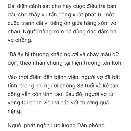
Đại diện cảnh sát cho hay cuộc điều tra ban
Giấy phép xuất bản số 110/GP - BTTTT cấp ngày 24.3.2020
© 2003-2026 Bản quyền thuộc về Báo Thanh Niên. Cấm sao
đầu cho thấy vụ tấn công xuất phát từ một
chép dưới mọi hình thức nếu không có sự chấp thuận bằng văn
bản. Phát triển bởi ePi Technologies, JSC.
cuộc tranh cãi vì tiếng ồn giữa hàng xóm với
nhau. Người hàng xóm đã dùng dao đâm hai
vợ chồng.
"Bà ấy bị thương khắp người và chảy máu dữ
dội", theo nhân chứng tại hiện trường tên Koh.
Vào thời điểm đến bệnh viện, người vợ đã bất
tỉnh, trong khi người chồng 33 tuổi và kẻ tấn
công vẫn còn tỉnh táo. Sau đó, người vợ tử
vong tại bệnh viện vì các vết thương quá
nặng.
Người phát ngôn Lực lượng Dân phòng