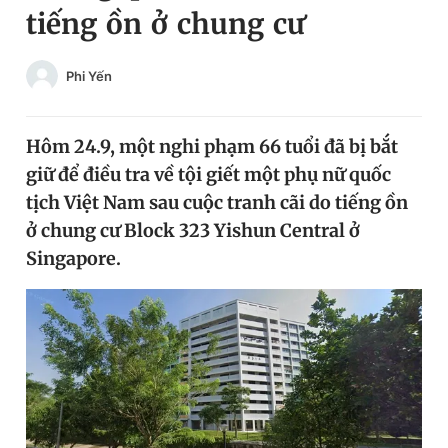
tiếng ồn ở chung cư
Chuyên mục khác
Tin đã xem
Chào ngày mới
Tin 24h
Phi Yến
Đăng xuất
Tin thị trường
Tin 360
Hôm 24.9, một nghi phạm 66 tuổi đã bị bắt
giữ để điều tra về tội giết một phụ nữ quốc
Video
Magazine
tịch Việt Nam sau cuộc tranh cãi do tiếng ồn
ở chung cư Block 323 Yishun Central ở
Singapore.
Sản phẩm khác
Tiện ích
Bạn cần biết
Thông tin tòa soạn
Liên hệ quảng cáo