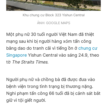
Khu chung cư Block 323 Yishun Central
Đọc Thanh Niên trên điện thoại
ẢNH: GOOGLE MAPS
Một phụ nữ 30 tuổi người Việt Nam đã thiệt
mạng sau khi bị người hàng xóm tấn công
Theo dõi báo trên
bằng dao do tranh cãi vì tiếng ồn ở
chung cư
Singapore
Yishun Central vào sáng 24.9, theo
Hotline
Liên hệ quảng cáo
tờ
The Straits Times
.
0906 645 777
0908 780 404
Đặt báo
Quảng cáo
RSS
Tòa soạn
Chính sách bảo
Người phụ nữ và chồng bà đã được đưa vào
bệnh viện trong tình trạng bị thương nặng.
Tổng biên tập: Nguyễn Ngọc Toàn
Phó tổng biên tập thường trực: Hải Thành
Nghi phạm tấn công 66 tuổi đã bị cảnh sát bắt
Phó tổng biên tập: Lâm Hiếu Dũng
Phó tổng biên tập: Trần Việt Hưng
giữ vì tội giết người.
Tổng thư ký tòa soạn: Đức Trung