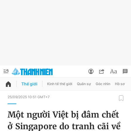
Thế giới
Kinh tế thế giới
Quân sự
Góc nhìn
Hồ sơ
QUẢNG CÁO
ĐẶT BÁO
25/09/2025 10:51 GMT+7
Thông tin tài khoản
Một người Việt bị đâm chết
Đổi mật khẩu
Chuyên mục
ở Singapore do tranh cãi về
Tin đã lưu