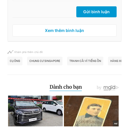
Gửi bình luận
Xem thêm bình luận
Khám phá thêm chủ đề
CỤ ÔNG
CHUNG CƯ SINGAPORE
TRANH CÃI VÌ TIẾNG ỒN
HÀNG XÓM