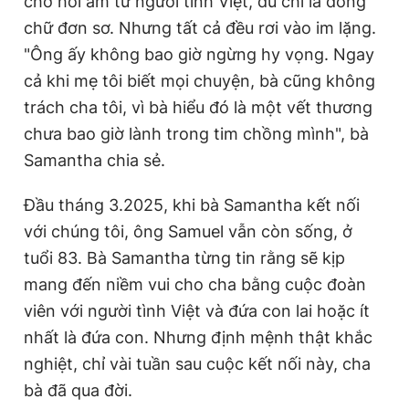
chờ hồi âm từ người tình Việt, dù chỉ là dòng
chữ đơn sơ. Nhưng tất cả đều rơi vào im lặng.
"Ông ấy không bao giờ ngừng hy vọng. Ngay
cả khi mẹ tôi biết mọi chuyện, bà cũng không
trách cha tôi, vì bà hiểu đó là một vết thương
chưa bao giờ lành trong tim chồng mình", bà
Samantha chia sẻ.
Đầu tháng 3.2025, khi bà Samantha kết nối
với chúng tôi, ông Samuel vẫn còn sống, ở
tuổi 83. Bà Samantha từng tin rằng sẽ kịp
mang đến niềm vui cho cha bằng cuộc đoàn
viên với người tình Việt và đứa con lai hoặc ít
nhất là đứa con. Nhưng định mệnh thật khắc
nghiệt, chỉ vài tuần sau cuộc kết nối này, cha
bà đã qua đời.