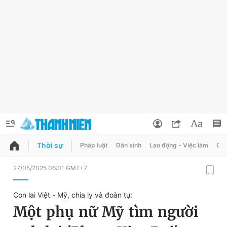
Thời sự
Pháp luật
Dân sinh
Lao động - Việc làm
Quy
QUẢNG CÁO
ĐẶT BÁO
27/05/2025 06:01 GMT+7
Thông tin tài khoản
Con lai Việt - Mỹ, chia ly và đoàn tụ:
Đổi mật khẩu
Một phụ nữ Mỹ tìm người
Chuyên mục
Tin đã lưu