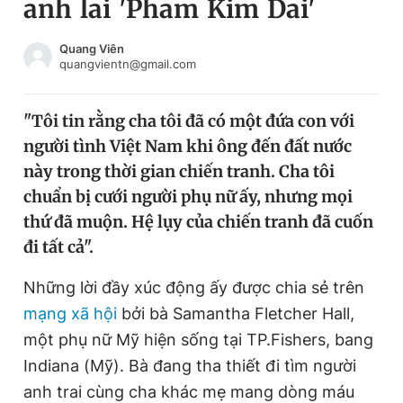
anh lai 'Pham Kim Dai'
Chuyên mục khác
Tin đã xem
Quang Viên
Chào ngày mới
Tin 24h
quangvientn@gmail.com
Đăng xuất
Tin thị trường
Tin 360
"Tôi tin rằng cha tôi đã có một đứa con với
người tình Việt Nam khi ông đến đất nước
này trong thời gian chiến tranh. Cha tôi
Video
Magazine
chuẩn bị cưới người phụ nữ ấy, nhưng mọi
thứ đã muộn. Hệ lụy của chiến tranh đã cuốn
Sản phẩm khác
đi tất cả".
Tiện ích
Bạn cần biết
Những lời đầy xúc động ấy được chia sẻ trên
mạng xã hội
bởi bà Samantha Fletcher Hall,
Thông tin tòa soạn
Liên hệ quảng cáo
một phụ nữ Mỹ hiện sống tại TP.Fishers, bang
Indiana (Mỹ). Bà đang tha thiết đi tìm người
anh trai cùng cha khác mẹ mang dòng máu