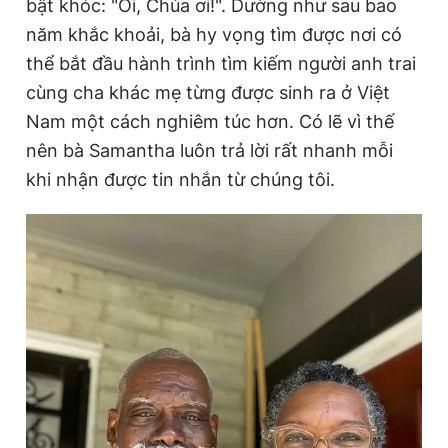
bật khóc: "Ôi, Chúa ơi!". Dường như sau bao
Giấy phép xuất bản số 110/GP - BTTTT cấp ngày 24.3.2020
năm khắc khoải, bà hy vọng tìm được nơi có
© 2003-2026 Bản quyền thuộc về Báo Thanh Niên. Cấm sao
chép dưới mọi hình thức nếu không có sự chấp thuận bằng văn
thể bắt đầu hành trình tìm kiếm người anh trai
bản. Phát triển bởi ePi Technologies, JSC.
cùng cha khác mẹ từng được sinh ra ở Việt
Nam một cách nghiêm túc hơn. Có lẽ vì thế
nên bà Samantha luôn trả lời rất nhanh mỗi
khi nhận được tin nhắn từ chúng tôi.