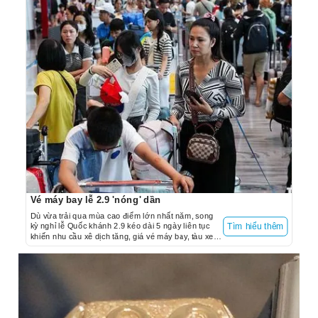
Vé máy bay lễ 2.9 'nóng' dần
Dù vừa trải qua mùa cao điểm lớn nhất năm, song
kỳ nghỉ lễ Quốc khánh 2.9 kéo dài 5 ngày liên tục
Tìm hiểu thêm
khiến nhu cầu xê dịch tăng, giá vé máy bay, tàu xe
cũng "nóng" dần.