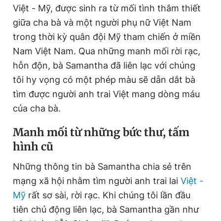
Việt - Mỹ, được sinh ra từ mối tình thắm thiết
giữa cha bà và một người phụ nữ
Việt Nam
Đọc Thanh Niên trên điện thoại
trong thời kỳ quân đội Mỹ tham chiến ở miền
Nam
Việt Nam
. Qua những manh mối rời rạc,
hỗn độn, bà Samantha đã liên lạc với chúng
tôi hy vọng có một phép màu sẽ dẫn dắt bà
tìm được người anh trai Việt mang dòng máu
Theo dõi báo trên
của cha bà.
Hotline
Liên hệ quảng cáo
Manh mối từ những bức thư, tấm
0906 645 777
0908 780 404
hình cũ
Đặt báo
Quảng cáo
RSS
Tòa soạn
Chính sách bảo
Những thông tin bà Samantha chia sẻ trên
Tổng biên tập: Nguyễn Ngọc Toàn
mạng xã hội nhằm tìm người anh trai lai
Việt -
Phó tổng biên tập thường trực: Hải Thành
Mỹ
rất sơ sài, rời rạc. Khi chúng tôi lần đầu
Phó tổng biên tập: Lâm Hiếu Dũng
Phó tổng biên tập: Trần Việt Hưng
tiên chủ động liên lạc, bà Samantha gần như
Tổng thư ký tòa soạn: Đức Trung