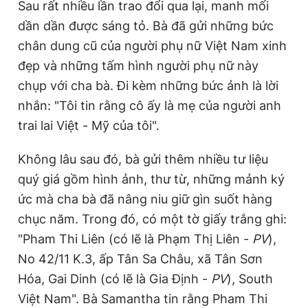
Sau rất nhiều lần trao đổi qua lại, manh mối
dần dần được sáng tỏ. Bà đã gửi những bức
chân dung cũ của người phụ nữ Việt Nam xinh
đẹp và những tấm hình người phụ nữ này
chụp với cha bà. Đi kèm những bức ảnh là lời
nhắn: "Tôi tin rằng cô ấy là mẹ của người anh
trai lai Việt - Mỹ của tôi".
Không lâu sau đó, bà gửi thêm nhiều tư liệu
quý giá gồm hình ảnh, thư từ, những mảnh ký
ức mà cha bà đã nâng niu giữ gìn suốt hàng
chục năm. Trong đó, có một tờ giấy trắng ghi:
"Pham Thi Liên (có lẽ là Phạm Thị Liên -
PV
),
No 42/11 K.3, ấp Tân Sa Châu, xã Tân Sơn
Hóa, Gai Dinh (có lẽ là Gia Định -
PV
), South
Việt Nam". Bà Samantha tin rằng Pham Thi