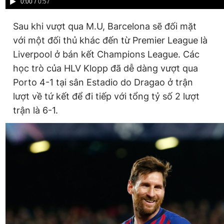
Current
0:00
/
Duration
0:57
Time
Sau khi vượt qua M.U, Barcelona sẽ đối mặt
với một đối thủ khác đến từ Premier League là
Liverpool ở bán kết Champions League. Các
học trò của HLV Klopp đã dễ dàng vượt qua
Porto 4-1 tại sân Estadio do Dragao ở trận
lượt về tứ kết để đi tiếp với tổng tỷ số 2 lượt
trận là 6-1.