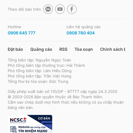
Theo dõi báo trên
Hotline
Liên hệ quảng cáo
0906 645 777
0908 780 404
Đặt báo
Quảng cáo
RSS
Tòa soạn
Chính sách bảo
Tổng biên tập: Nguyễn Ngọc Toàn
Phó tổng biên tập thường trực: Hải Thành
Phó tổng biên tập: Lâm Hiếu Dũng
Phó tổng biên tập: Trần Việt Hưng
Tổng thư ký tòa soạn: Đức Trung
Giấy phép xuất bản số 110/GP - BTTTT cấp ngày 24.3.2020
© 2003-2026 Bản quyền thuộc về Báo Thanh Niên.
Cấm sao chép dưới mọi hình thức nếu không có sự chấp thuận
bằng văn bản.