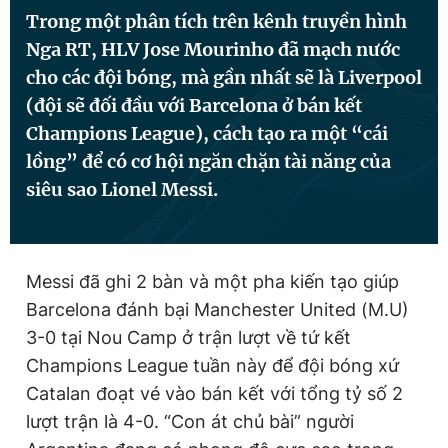
Trong một phân tích trên kênh truyền hình
Nga RT, HLV Jose Mourinho đã mạch nước
Đọc Thanh Niên trên điện thoại
cho các đội bóng, mà gần nhất sẽ là Liverpool
(đội sẽ đối đầu với Barcelona ở bán kết
Champions League), cách tạo ra một “cái
lồng” để có cơ hội ngăn chặn tài năng của
siêu sao Lionel Messi.
Theo dõi báo trên
Hotline
Liên hệ quảng cáo
0906 645 777
0908 780 404
Messi đã ghi 2 bàn và một pha kiến tạo giúp
Barcelona đánh bại Manchester United (M.U)
Đặt báo
Quảng cáo
RSS
Tòa soạn
Chính sách bảo
3-0 tại Nou Camp ở trận lượt về tứ kết
Tổng biên tập: Nguyễn Ngọc Toàn
Champions League tuần này để đội bóng xứ
Phó tổng biên tập thường trực: Hải Thành
Catalan đoạt vé vào bán kết với tổng tỷ số 2
Phó tổng biên tập: Lâm Hiếu Dũng
Phó tổng biên tập: Trần Việt Hưng
lượt trận là 4-0. “Con át chủ bài” người
Tổng thư ký tòa soạn: Đức Trung