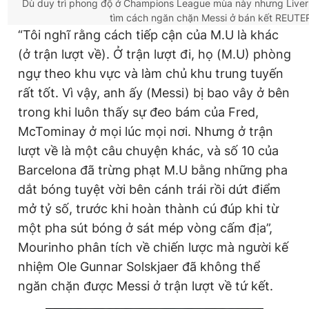
Dù duy trì phong độ ở Champions League mùa này nhưng Liverp
tìm cách ngăn chặn Messi ở bán kết
REUTE
“Tôi nghĩ rằng cách tiếp cận của M.U là khác
(ở trận lượt về). Ở trận lượt đi, họ (M.U) phòng
ngự theo khu vực và làm chủ khu trung tuyến
rất tốt. Vì vậy, anh ấy (Messi) bị bao vây ở bên
trong khi luôn thấy sự đeo bám của Fred,
McTominay ở mọi lúc mọi nơi. Nhưng ở trận
lượt về là một câu chuyện khác, và số 10 của
Barcelona đã trừng phạt M.U bằng những pha
dắt bóng tuyệt vời bên cánh trái rồi dứt điểm
mở tỷ số, trước khi hoàn thành cú đúp khi từ
một pha sút bóng ở sát mép vòng cấm địa”,
Mourinho phân tích về chiến lược mà người kế
nhiệm Ole Gunnar Solskjaer đã không thể
ngăn chặn được Messi ở trận lượt về tứ kết.