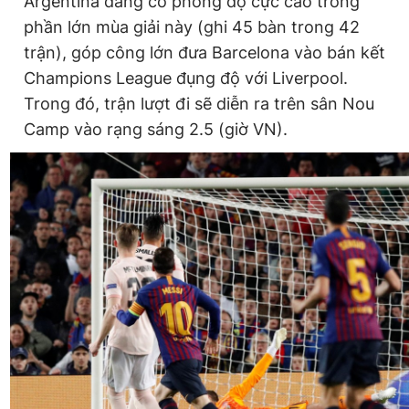
Argentina đang có phong độ cực cao trong
Giấy phép xuất bản số 110/GP - BTTTT cấp ngày 24.3.2020
phần lớn mùa giải này (ghi 45 bàn trong 42
© 2003-2026 Bản quyền thuộc về Báo Thanh Niên. Cấm sao
trận), góp công lớn đưa Barcelona vào bán kết
chép dưới mọi hình thức nếu không có sự chấp thuận bằng văn
bản. Phát triển bởi ePi Technologies, JSC.
Champions League đụng độ với Liverpool.
Trong đó, trận lượt đi sẽ diễn ra trên sân Nou
Camp vào rạng sáng 2.5 (giờ VN).