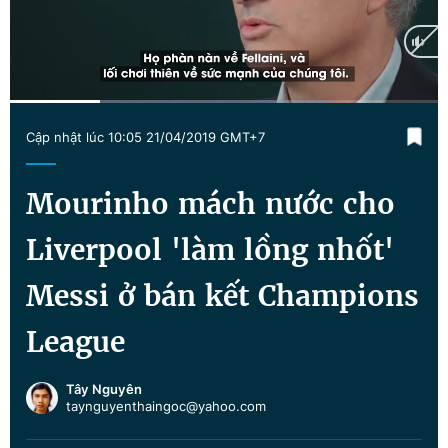
Chuyên mục khác
Tin đã xem
Chào ngày mới
Tin 24h
Đăng xuất
Current
0:13
/
Duration
0:57
Tin thị trường
Tin 360
Cập nhật lúc 10:05 21/04/2019 GMT+7
Time
Video
Magazine
Mourinho mách nước cho
Liverpool 'làm lồng nhốt'
Sản phẩm khác
Messi ở bán kết Champions
Tiện ích
Bạn cần biết
League
Thông tin tòa soạn
Liên hệ quảng cáo
Tây Nguyên
taynguyenthaingoc@yahoo.com