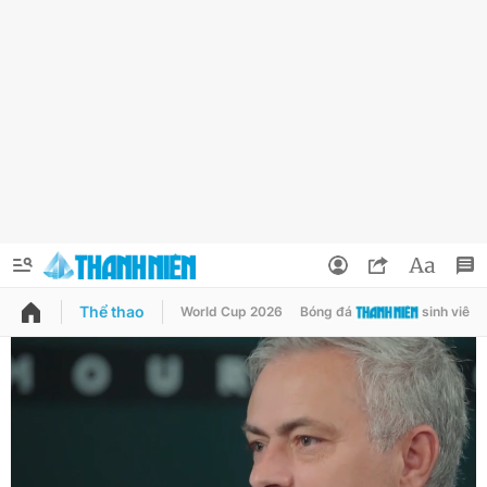
Thể thao
World Cup 2026
Bóng đá
sinh viên
QUẢNG CÁO
ĐẶT BÁO
Thông tin tài khoản
Đổi mật khẩu
Chuyên mục
Tin đã lưu