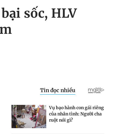
 bại sốc, HLV
ém