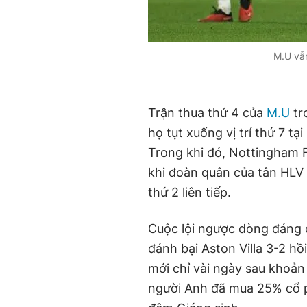
M.U vẫn
Trận thua thứ 4 của
M.U
tr
họ tụt xuống vị trí thứ 7 t
Trong khi đó, Nottingham 
khi đoàn quân của tân HLV
thứ 2 liên tiếp.
Cuộc lội ngược dòng đáng c
đánh bại Aston Villa 3-2 hồ
mới chỉ vài ngày sau khoản
người Anh đã mua 25% cổ p