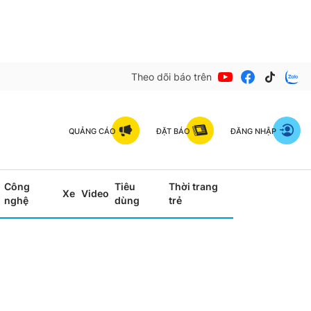
Theo dõi báo trên
QUẢNG CÁO
ĐẶT BÁO
ĐĂNG NHẬP
Công
Tiêu
Thời trang
Xe
Video
nghệ
dùng
trẻ