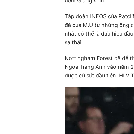
đêm Giáng sinh.
Tập đoàn INEOS của Ratcli
đá của M.U từ những ông ch
nhất có thể là dấu hiệu đầ
sa thải.
Nottingham Forest đã để th
Ngoại hạng Anh vào năm 20
được cú sút đầu tiên. HLV 