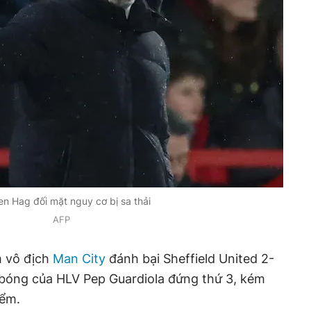
n Hag đối mặt nguy cơ bị sa thải
AFP
m vô địch
Man City
đánh bại Sheffield United 2-
i bóng của HLV Pep Guardiola đứng thứ 3, kém
iểm.