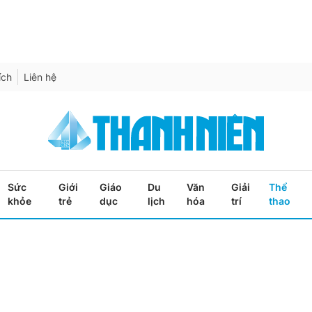
ích
Liên hệ
Sức
Giới
Giáo
Du
Văn
Giải
Thể
khỏe
trẻ
dục
lịch
hóa
trí
thao