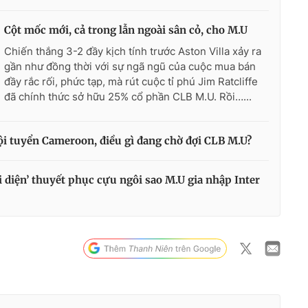
Cột mốc mới, cả trong lẫn ngoài sân cỏ, cho M.U
Chiến thắng 3-2 đầy kịch tính trước Aston Villa xảy ra
gần như đồng thời với sự ngã ngũ của cuộc mua bán
đầy rắc rối, phức tạp, mà rút cuộc tỉ phú Jim Ratcliffe
đã chính thức sở hữu 25% cổ phần CLB M.U. Rồi…...
ội tuyển Cameroon, điều gì đang chờ đợi CLB M.U?
i diện’ thuyết phục cựu ngôi sao M.U gia nhập Inter