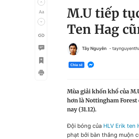
M.U tiếp tụ
Ten Hag cũ
Tây Nguyên
- taynguyent
Chia sẻ
Mùa giải khốn khổ của M.U l
hơn là Nottingham Forest 
nay (31.12).
Đội bóng của
HLV Erik ten
phạt bởi bàn thắng muộn c