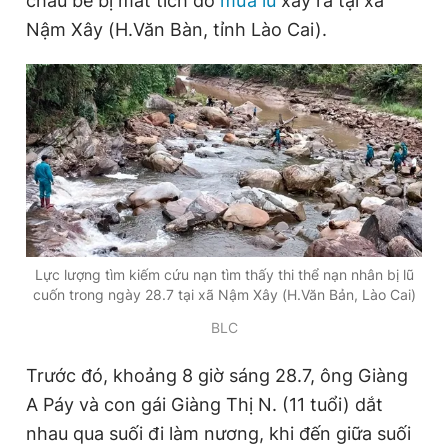
cháu bé bị mất tích do
mưa lũ
xảy ra tại xã
Nậm Xây (H.Văn Bàn, tỉnh Lào Cai).
Đọc Thanh Niên trên điện thoại
Theo dõi báo trên
Hotline
Liên hệ quảng cáo
0906 645 777
0908 780 404
Lực lượng tìm kiếm cứu nạn tìm thấy thi thể nạn nhân bị lũ
cuốn trong ngày 28.7 tại xã Nậm Xây (H.Văn Bản, Lào Cai)
Đặt báo
Quảng cáo
RSS
Tòa soạn
Chính sách bảo
BLC
Tổng biên tập: Nguyễn Ngọc Toàn
Trước đó, khoảng 8 giờ sáng 28.7, ông Giàng
Phó tổng biên tập thường trực: Hải Thành
Phó tổng biên tập: Lâm Hiếu Dũng
A Páy và con gái Giàng Thị N. (11 tuổi) dắt
Phó tổng biên tập: Trần Việt Hưng
nhau qua suối đi làm nương, khi đến giữa suối
Tổng thư ký tòa soạn: Đức Trung