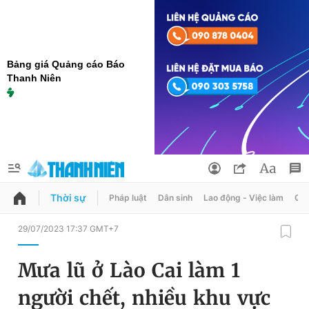
Bảng giá Quảng cáo Báo
Thanh Niên
Thời sự
Pháp luật
Dân sinh
Lao động - Việc làm
Quy
QUẢNG CÁO
ĐẶT BÁO
29/07/2023 17:37 GMT+7
Thông tin tài khoản
Mưa lũ ở Lào Cai làm 1
Đổi mật khẩu
Chuyên mục
người chết, nhiều khu vực
Tin đã lưu