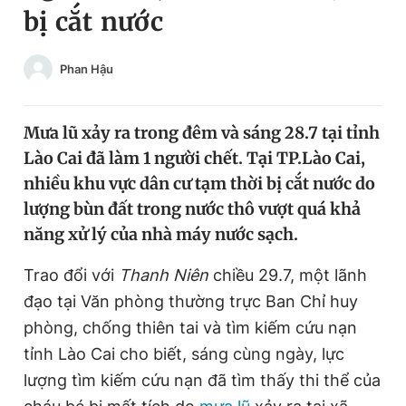
bị cắt nước
Chuyên mục khác
Tin đã xem
Chào ngày mới
Tin 24h
Phan Hậu
Đăng xuất
Tin thị trường
Tin 360
Mưa lũ xảy ra trong đêm và sáng 28.7 tại tỉnh
Lào Cai đã làm 1 người chết. Tại TP.Lào Cai,
Video
Magazine
nhiều khu vực dân cư tạm thời bị cắt nước do
lượng bùn đất trong nước thô vượt quá khả
năng xử lý của nhà máy nước sạch.
Sản phẩm khác
Trao đổi với
Thanh Niên
chiều 29.7, một lãnh
Tiện ích
Bạn cần biết
đạo tại Văn phòng thường trực Ban Chỉ huy
phòng, chống thiên tai và tìm kiếm cứu nạn
Thông tin tòa soạn
Liên hệ quảng cáo
tỉnh Lào Cai cho biết, sáng cùng ngày, lực
lượng tìm kiếm cứu nạn đã tìm thấy thi thể của