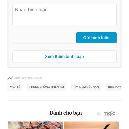
Gửi bình luận
Xem thêm bình luận
Khám phá thêm chủ đề
MƯA LŨ
PHÒNG CHỐNG THIÊN TAI
TÌM KIẾM CỨU NẠN
NHÀ MÁY NƯỚ