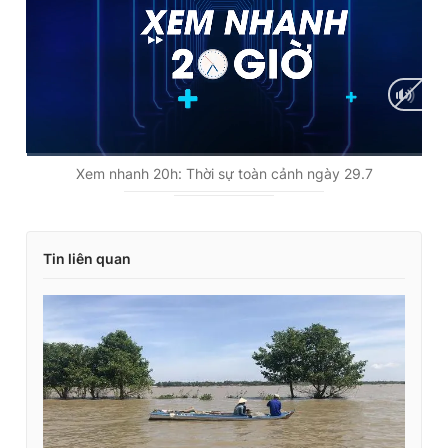
C
0:01
/
D
27:12
Xem nhanh 20h: Thời sự toàn cảnh ngày 29.7
u
u
r
r
Tin liên quan
r
a
e
t
n
i
t
o
T
n
i
m