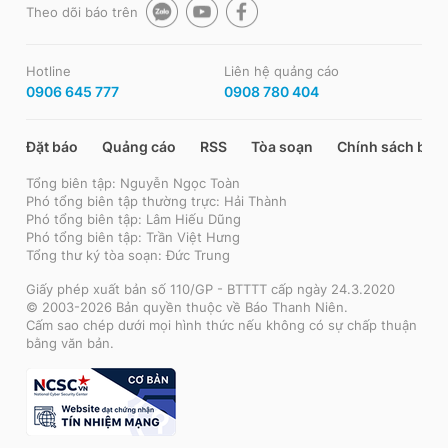
Theo dõi báo trên
Hotline
Liên hệ quảng cáo
0906 645 777
0908 780 404
Đặt báo
Quảng cáo
RSS
Tòa soạn
Chính sách bảo
Tổng biên tập: Nguyễn Ngọc Toàn
Phó tổng biên tập thường trực: Hải Thành
Phó tổng biên tập: Lâm Hiếu Dũng
Phó tổng biên tập: Trần Việt Hưng
Tổng thư ký tòa soạn: Đức Trung
Giấy phép xuất bản số 110/GP - BTTTT cấp ngày 24.3.2020
© 2003-2026 Bản quyền thuộc về Báo Thanh Niên.
Cấm sao chép dưới mọi hình thức nếu không có sự chấp thuận
bằng văn bản.