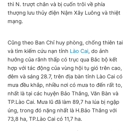
thì N. trượt chân và bị cuốn trôi về phía
Giấy phép xuất bản số 110/GP - BTTTT cấp ngày 24.3.2020
© 2003-2026 Bản quyền thuộc về Báo Thanh Niên. Cấm sao
thượng lưu thủy điện Nậm Xây Luông và thiệt
chép dưới mọi hình thức nếu không có sự chấp thuận bằng văn
mạng.
bản. Phát triển bởi ePi Technologies, JSC.
Cũng theo Ban Chỉ huy phòng, chống thiên tai
và tìm kiếm cứu nạn tỉnh
Lào Cai
, do ảnh
hưởng của rãnh thấp có trục qua Bắc bộ kết
hợp với tác động của vùng hội tụ gió trên cao,
đêm và sáng 28.7, trên địa bàn tỉnh Lào Cai có
mưa đều khắp, nhiều nơi có mưa to đến rất to,
nhất là tại các huyện Bảo Thắng, Văn Bàn và
TP.Lào Cai. Mưa lũ đã làm 89,7 ha lúa bị ngập
úng, trong đó nặng nhất là H.Bảo Thắng với
73,8 ha, TP.Lào Cai có 11,7 ha.