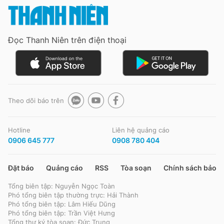
Giấy phép xuất bản số 110/GP - BTTTT cấp ngày 24.3.2020
© 2003-2026 Bản quyền thuộc về Báo Thanh Niên. Cấm sao chép
dưới mọi hình thức nếu không có sự chấp thuận bằng văn bản.
Phát triển bởi ePi Technologies, JSC.
Đọc Thanh Niên trên điện thoại
Theo dõi báo trên
Hotline
Liên hệ quảng cáo
0906 645 777
0908 780 404
Đặt báo
Quảng cáo
RSS
Tòa soạn
Chính sách bảo m
Tổng biên tập: Nguyễn Ngọc Toàn
Phó tổng biên tập thường trực: Hải Thành
Phó tổng biên tập: Lâm Hiếu Dũng
Phó tổng biên tập: Trần Việt Hưng
Tổng thư ký tòa soạn: Đức Trung