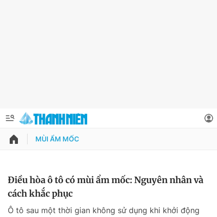
MÙI ẨM MỐC
QUẢNG CÁO
ĐẶT BÁO
Thông tin tài khoản
Điều hòa ô tô có mùi ẩm mốc: Nguyên nhân và
cách khắc phục
Đổi mật khẩu
Chuyên mục
Ô tô sau một thời gian không sử dụng khi khởi động
Tin đã lưu