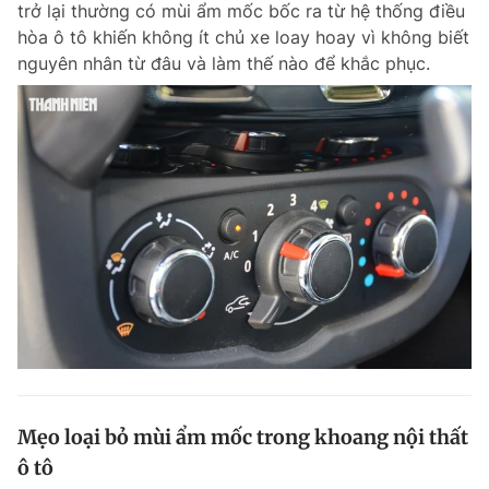
trở lại thường có mùi ẩm mốc bốc ra từ hệ thống điều
Chuyên mục khác
hòa ô tô khiến không ít chủ xe loay hoay vì không biết
Tin đã xem
nguyên nhân từ đâu và làm thế nào để khắc phục.
Chào ngày mới
Tin 24h
Đăng xuất
Tin thị trường
Tin 360
Video
Magazine
Sản phẩm khác
Tiện ích
Bạn cần biết
Thông tin tòa soạn
Liên hệ quảng cáo
Mẹo loại bỏ mùi ẩm mốc trong khoang nội thất
ô tô