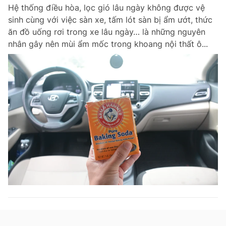
Hệ thống điều hòa, lọc gió lâu ngày không được vệ
sinh cùng với việc sàn xe, tấm lót sàn bị ẩm ướt, thức
ăn đồ uống rơi trong xe lâu ngày… là những nguyên
Đọc Thanh Niên trên điện thoại
nhân gây nên mùi ẩm mốc trong khoang nội thất ô...
Theo dõi báo trên
Hotline
Liên hệ quảng cáo
0906 645 777
0908 780 404
Đặt báo
Quảng cáo
RSS
Tòa soạn
Chính sách bảo m
Tổng biên tập: Nguyễn Ngọc Toàn
Phó tổng biên tập thường trực: Hải Thành
Phó tổng biên tập: Lâm Hiếu Dũng
Phó tổng biên tập: Trần Việt Hưng
Tổng thư ký tòa soạn: Đức Trung