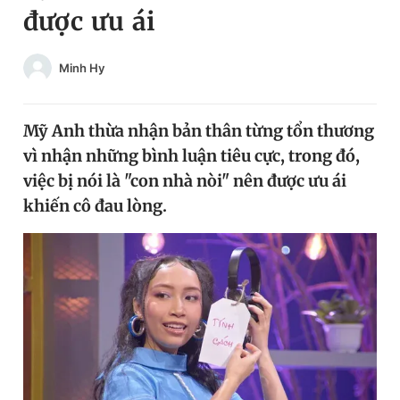
được ưu ái
Chuyên mục khác
Tin đã xem
Chào ngày mới
Tin 24h
Minh Hy
Đăng xuất
Tin thị trường
Tin 360
Mỹ Anh thừa nhận bản thân từng tổn thương
vì nhận những bình luận tiêu cực, trong đó,
Video
Magazine
việc bị nói là "con nhà nòi" nên được ưu ái
khiến cô đau lòng.
Sản phẩm khác
Tiện ích
Bạn cần biết
Thông tin tòa soạn
Liên hệ quảng cáo