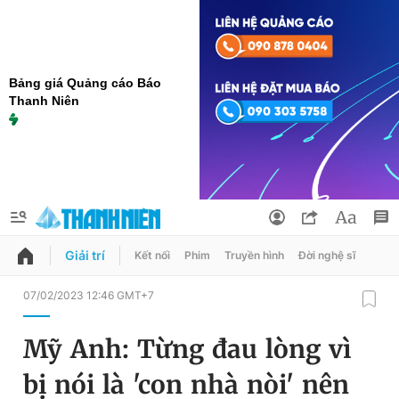
Bảng giá Quảng cáo Báo
Thanh Niên
Giải trí
Kết nối
Phim
Truyền hình
Đời nghệ sĩ
QUẢNG CÁO
ĐẶT BÁO
07/02/2023 12:46 GMT+7
Thông tin tài khoản
Mỹ Anh: Từng đau lòng vì
Đổi mật khẩu
Chuyên mục
bị nói là 'con nhà nòi' nên
Tin đã lưu