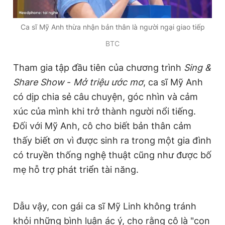
Ca sĩ Mỹ Anh thừa nhận bản thân là người ngại giao tiếp
Đọc Thanh Niên trên điện thoại
BTC
Tham gia tập đầu tiên của chương trình
Sing &
Share Show
-
Mở triệu ước mơ
, ca sĩ Mỹ Anh
có dịp chia sẻ câu chuyện, góc nhìn và cảm
Theo dõi báo trên
xúc của mình khi trở thành người nổi tiếng.
Đối với Mỹ Anh, cô cho biết bản thân cảm
Hotline
Liên hệ quảng cáo
0906 645 777
0908 780 404
thấy biết ơn vì được sinh ra trong một gia đình
có truyền thống nghệ thuật cũng như được bố
Đặt báo
Quảng cáo
RSS
Tòa soạn
Chính sách bảo
mẹ hỗ trợ phát triển tài năng.
Tổng biên tập: Nguyễn Ngọc Toàn
Phó tổng biên tập thường trực: Hải Thành
Phó tổng biên tập: Lâm Hiếu Dũng
Dẫu vậy, con gái ca sĩ Mỹ Linh không tránh
Phó tổng biên tập: Trần Việt Hưng
Tổng thư ký tòa soạn: Đức Trung
khỏi những bình luận ác ý, cho rằng cô là "con