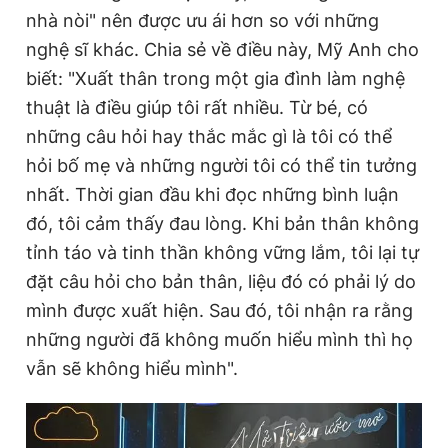
nhà nòi" nên được ưu ái hơn so với những
Giấy phép xuất bản số 110/GP - BTTTT cấp ngày 24.3.2020
© 2003-2026 Bản quyền thuộc về Báo Thanh Niên. Cấm sao
nghệ sĩ khác. Chia sẻ về điều này, Mỹ Anh cho
chép dưới mọi hình thức nếu không có sự chấp thuận bằng văn
bản. Phát triển bởi ePi Technologies, JSC.
biết: "Xuất thân trong một gia đình làm nghệ
thuật là điều giúp tôi rất nhiều. Từ bé, có
những câu hỏi hay thắc mắc gì là tôi có thể
hỏi bố mẹ và những người tôi có thể tin tưởng
nhất. Thời gian đầu khi đọc những bình luận
đó, tôi cảm thấy đau lòng. Khi bản thân không
tỉnh táo và tinh thần không vững lắm, tôi lại tự
đặt câu hỏi cho bản thân, liệu đó có phải lý do
mình được xuất hiện. Sau đó, tôi nhận ra rằng
những người đã không muốn hiểu mình thì họ
vẫn sẽ không hiểu mình".