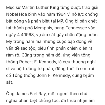
Giấy phép xuất bản số 110/GP - BTTTT cấp ngày 24.3.2020
Mục sư Martin Luther King từng được trao giải
© 2003-2026 Bản quyền thuộc về Báo Thanh Niên. Cấm sao
chép dưới mọi hình thức nếu không có sự chấp thuận bằng văn
Nobel Hòa bình vào năm 1964 vì nỗ lực chống
bản. Phát triển bởi ePi Technologies, JSC.
bất công và phân biệt tại Mỹ. Ông bị bắn chết
tại thành phố Memphis, bang Tennessee vào
ngày 4.4.1968, vụ ám sát gây chấn động nước
Mỹ trong năm mà những cuộc bạo động về
vấn đề sắc tộc, biểu tình phản chiến diễn ra
rầm rộ. Cũng trong năm đó, ứng viên tổng
thống Robert F. Kennedy, là cựu thượng nghị
sĩ và bộ trưởng tư pháp, đồng thời là em trai
cố Tổng thống John F. Kennedy, cũng bị ám
sát.
Ông James Earl Ray, một người theo chủ
nghĩa phân biệt chủng tộc, đã thừa nhận ám