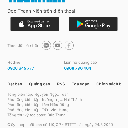
Đọc Thanh Niên trên điện thoại
Theo dõi báo trên
Hotline
Liên hệ quảng cáo
0906 645 777
0908 780 404
Đặt báo
Quảng cáo
RSS
Tòa soạn
Chính sách bảo
Tổng biên tập: Nguyễn Ngọc Toàn
Phó tổng biên tập thường trực: Hải Thành
Phó tổng biên tập: Lâm Hiếu Dũng
Phó tổng biên tập: Trần Việt Hưng
Tổng thư ký tòa soạn: Đức Trung
Giấy phép xuất bản số 110/GP - BTTTT cấp ngày 24.3.2020