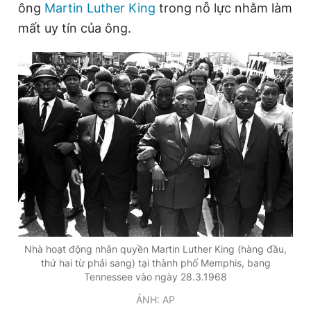
ông
Martin Luther King
trong nỗ lực nhằm làm
mất uy tín của ông.
Đọc Thanh Niên trên điện thoại
Theo dõi báo trên
Hotline
Liên hệ quảng cáo
0906 645 777
0908 780 404
Đặt báo
Quảng cáo
RSS
Tòa soạn
Chính sách bảo
Nhà hoạt động nhân quyền Martin Luther King (hàng đầu,
Tổng biên tập: Nguyễn Ngọc Toàn
thứ hai từ phải sang) tại thành phố Memphis, bang
Phó tổng biên tập thường trực: Hải Thành
Phó tổng biên tập: Lâm Hiếu Dũng
Tennessee vào ngày 28.3.1968
Phó tổng biên tập: Trần Việt Hưng
ẢNH: AP
Tổng thư ký tòa soạn: Đức Trung