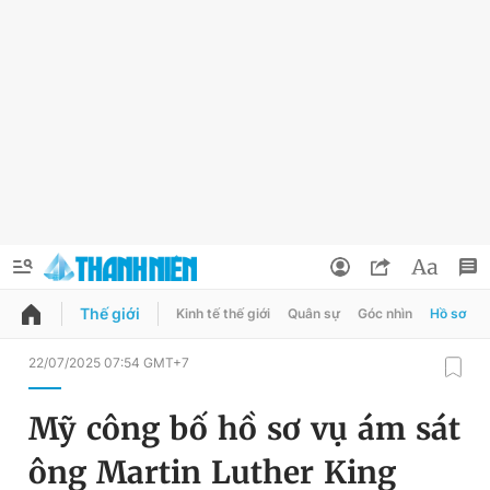
Thế giới
Kinh tế thế giới
Quân sự
Góc nhìn
Hồ sơ
QUẢNG CÁO
ĐẶT BÁO
22/07/2025 07:54 GMT+7
Thông tin tài khoản
Mỹ công bố hồ sơ vụ ám sát
Đổi mật khẩu
Chuyên mục
ông Martin Luther King
Tin đã lưu