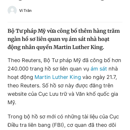
Chuyên mục khác
Vi Trân
Tin đã xem
Chào ngày mới
Tin 24h
Đăng xuất
Bộ Tư pháp Mỹ vừa công bố thêm hàng trăm
Tin thị trường
Tin 360
ngàn hồ sơ liên quan vụ ám sát nhà hoạt
động nhân quyền Martin Luther King.
Video
Magazine
Theo Reuters, Bộ Tư pháp Mỹ đã công bố hơn
240.000 trang hồ sơ liên quan vụ
ám sát
nhà
hoạt động
Martin Luther King
vào ngày 21.7,
Sản phẩm khác
theo Reuters. Số hồ sơ này được đăng trên
Tiện ích
Bạn cần biết
website của Cục Lưu trữ và Văn khố quốc gia
Mỹ.
Thông tin tòa soạn
Liên hệ quảng cáo
Trong bộ hồ sơ mới có những tài liệu của Cục
Điều tra liên bang (FBI), cơ quan đã theo dõi