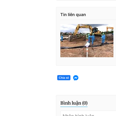
Tin liên quan
Chia sẻ
Bình luận (
0
)