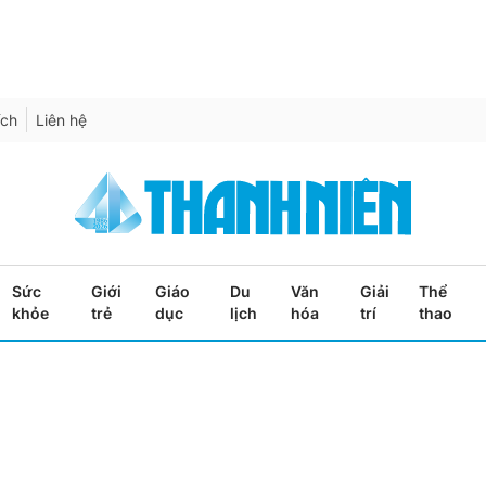
ích
Liên hệ
Sức
Giới
Giáo
Du
Văn
Giải
Thể
khỏe
trẻ
dục
lịch
hóa
trí
thao