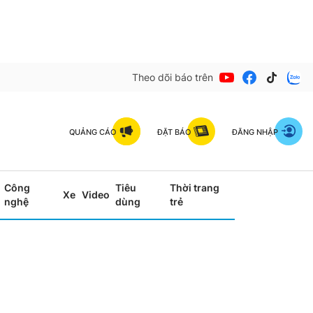
Theo dõi báo trên
QUẢNG CÁO
ĐẶT BÁO
ĐĂNG NHẬP
Công
Tiêu
Thời trang
Xe
Video
nghệ
dùng
trẻ