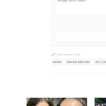
Khám phá thêm chủ đề
DIOXIN
SÂN BAY BIÊN HÒA
XỬ LÝ D