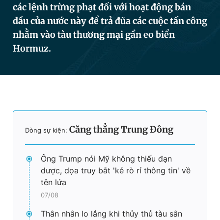
các lệnh trừng phạt đối với hoạt động bán
dầu của nước này để trả đũa các cuộc tấn công
nhằm vào tàu thương mại gần eo biển
Đọc Thanh Niên trên điện thoại
Hormuz.
Theo dõi báo trên
Hotline
Liên hệ quảng cáo
Căng thẳng Trung Đông
Dòng sự kiện:
0906 645 777
0908 780 404
Ông Trump nói Mỹ không thiếu đạn
Đặt báo
Quảng cáo
RSS
Tòa soạn
Chính sách bảo
dược, dọa truy bắt 'kẻ rò rỉ thông tin' về
Tổng biên tập: Nguyễn Ngọc Toàn
tên lửa
Phó tổng biên tập thường trực: Hải Thành
07/08
Phó tổng biên tập: Lâm Hiếu Dũng
Phó tổng biên tập: Trần Việt Hưng
Thân nhân lo lắng khi thủy thủ tàu sân
Tổng thư ký tòa soạn: Đức Trung