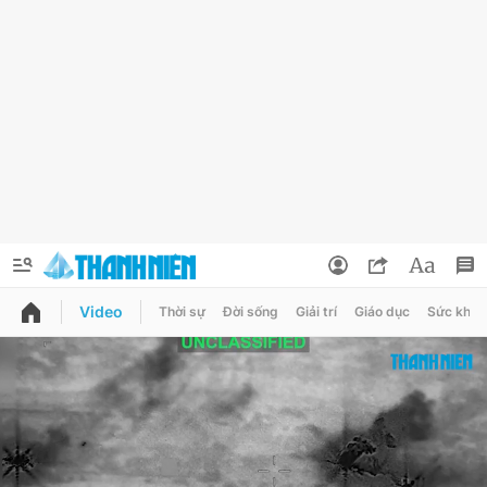
Video
Thời sự
Đời sống
Giải trí
Giáo dục
Sức khỏe
QUẢNG CÁO
ĐẶT BÁO
Thông tin tài khoản
Đổi mật khẩu
Chuyên mục
Tin đã lưu