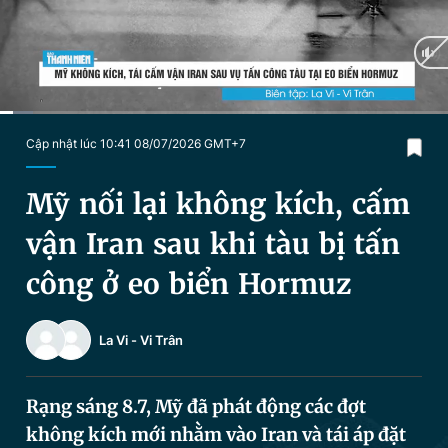
Chuyên mục khác
Tin đã xem
Chào ngày mới
Tin 24h
Đăng xuất
Tin thị trường
Tin 360
Current
0:04
/
Duration
2:01
Cập nhật lúc 10:41 08/07/2026 GMT+7
Time
Video
Magazine
Mỹ nối lại không kích, cấm
vận Iran sau khi tàu bị tấn
Sản phẩm khác
công ở eo biển Hormuz
Tiện ích
Bạn cần biết
La Vi
-
Vi Trân
Thông tin tòa soạn
Liên hệ quảng cáo
Rạng sáng 8.7, Mỹ đã phát động các đợt
không kích mới nhằm vào Iran và tái áp đặt