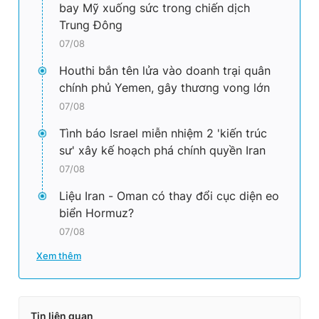
bay Mỹ xuống sức trong chiến dịch
Giấy phép xuất bản số 110/GP - BTTTT cấp ngày 24.3.2020
Trung Đông
© 2003-2026 Bản quyền thuộc về Báo Thanh Niên. Cấm sao
chép dưới mọi hình thức nếu không có sự chấp thuận bằng văn
07/08
bản. Phát triển bởi ePi Technologies, JSC.
Houthi bắn tên lửa vào doanh trại quân
chính phủ Yemen, gây thương vong lớn
07/08
Tình báo Israel miễn nhiệm 2 'kiến trúc
sư' xây kế hoạch phá chính quyền Iran
07/08
Liệu Iran - Oman có thay đổi cục diện eo
biển Hormuz?
07/08
Xem thêm
Tin liên quan