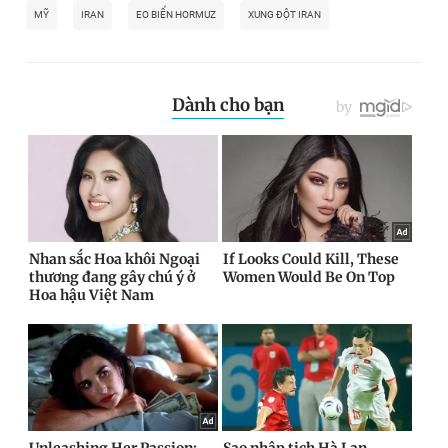
MỸ
IRAN
EO BIỂN HORMUZ
XUNG ĐỘT IRAN