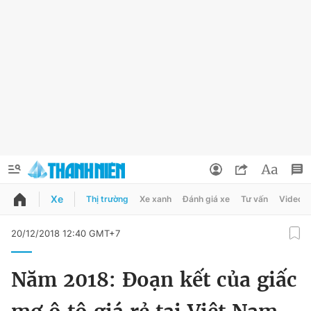
Xe
Thị trường
Xe xanh
Đánh giá xe
Tư vấn
Video
QUẢNG CÁO
ĐẶT BÁO
20/12/2018 12:40 GMT+7
Thông tin tài khoản
Năm 2018: Đoạn kết của giấc
Đổi mật khẩu
Chuyên mục
Tin đã lưu