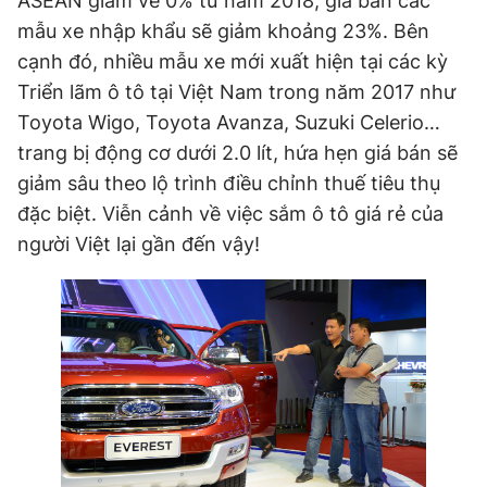
ASEAN giảm về 0% từ năm 2018, giá bán các
mẫu xe nhập khẩu sẽ giảm khoảng 23%. Bên
cạnh đó, nhiều mẫu xe mới xuất hiện tại các kỳ
Triển lãm ô tô tại Việt Nam trong năm 2017 như
Toyota Wigo, Toyota Avanza, Suzuki Celerio…
trang bị động cơ dưới 2.0 lít, hứa hẹn giá bán sẽ
giảm sâu theo lộ trình điều chỉnh thuế tiêu thụ
đặc biệt. Viễn cảnh về việc sắm ô tô giá rẻ của
người Việt lại gần đến vậy!