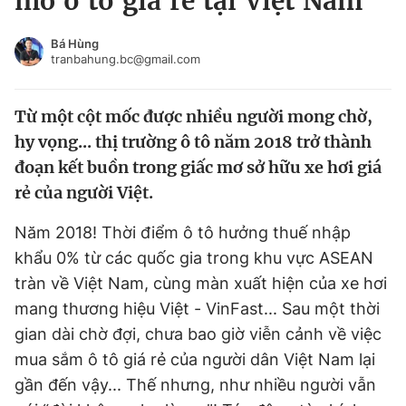
mơ ô tô giá rẻ tại Việt Nam
Chuyên mục khác
Tin đã xem
Bá Hùng
tranbahung.bc@gmail.com
Chào ngày mới
Tin 24h
Đăng xuất
Từ một cột mốc được nhiều người mong chờ,
Tin thị trường
Tin 360
hy vọng... thị trường ô tô năm 2018 trở thành
đoạn kết buồn trong giấc mơ sở hữu xe hơi giá
Video
Magazine
rẻ của người Việt.
Năm 2018! Thời điểm ô tô hưởng thuế nhập
Sản phẩm khác
khẩu 0% từ các quốc gia trong khu vực ASEAN
Tiện ích
Bạn cần biết
tràn về Việt Nam, cùng màn xuất hiện của xe hơi
mang thương hiệu Việt - VinFast... Sau một thời
Thông tin tòa soạn
Liên hệ quảng cáo
gian dài chờ đợi, chưa bao giờ viễn cảnh về việc
mua sắm ô tô giá rẻ của người dân Việt Nam lại
gần đến vậy... Thế nhưng, như nhiều người vẫn