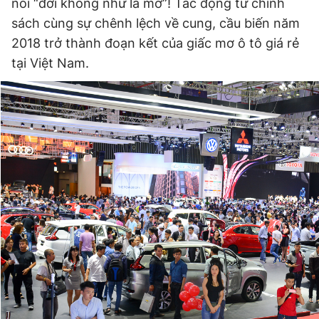
nói “đời không như là mơ”! Tác động từ chính
sách cùng sự chênh lệch về cung, cầu biến năm
2018 trở thành đoạn kết của giấc mơ ô tô giá rẻ
Đọc Thanh Niên trên điện thoại
tại Việt Nam.
Theo dõi báo trên
Hotline
Liên hệ quảng cáo
0906 645 777
0908 780 404
Đặt báo
Quảng cáo
RSS
Tòa soạn
Chính sách bảo
Tổng biên tập: Nguyễn Ngọc Toàn
Phó tổng biên tập thường trực: Hải Thành
Phó tổng biên tập: Lâm Hiếu Dũng
Phó tổng biên tập: Trần Việt Hưng
Tổng thư ký tòa soạn: Đức Trung