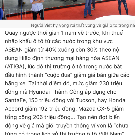
Giấy phép xuất bản số 110/GP - BTTTT cấp ngày 24.3.2020
© 2003-2026 Bản quyền thuộc về Báo Thanh Niên. Cấm sao
chép dưới mọi hình thức nếu không có sự chấp thuận bằng văn
bản. Phát triển bởi ePi Technologies, JSC.
Người Việt hy vọng rồi thất vọng về giá ô tô trong 
Quay ngược thời gian 1 năm về trước, khi thuế
nhập khẩu ô tô từ các nước trong khu vực
ASEAN giảm từ 40% xuống còn 30% theo nội
dung Hiệp định thương mại hàng hóa ASEAN
(ATIGA), lúc đó thị trường ô tô trong nước bắt
đầu hình thành “cuộc đua” giảm giá bán giữa các
hãng xe. Tại thời điểm đó, mức giảm 230 triệu
đồng mà Hyundai Thành Công áp dụng cho
SantaFe, 150 triệu đồng với Tucson, hay Honda
Accord giảm 192 triệu đồng, Mazda CX-5 giảm
tổng cộng 206 triệu đồng... Tạo nên đợt biến
động về giá mà giới truyền thông ví von là “chưa
từng có trong lịch sử thị trường ô tô Việt Nam”.