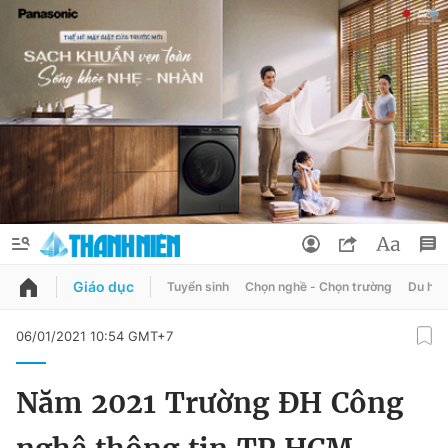
Giáo dục
Tuyển sinh
Chọn nghề - Chọn trường
Du học
QUẢNG CÁO
ĐẶT BÁO
06/01/2021 10:54 GMT+7
Thông tin tài khoản
Năm 2021 Trường ĐH Công
Đổi mật khẩu
Chuyên mục
Tin đã lưu