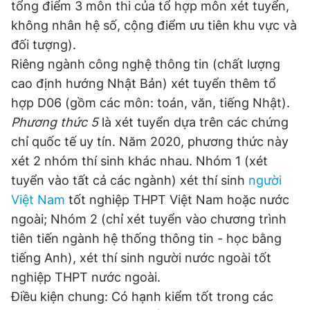
tổng điểm 3 môn thi của tổ hợp môn xét tuyển,
Giấy phép xuất bản số 110/GP - BTTTT cấp ngày 24.3.2020
không nhân hệ số, cộng điểm ưu tiên khu vực và
© 2003-2026 Bản quyền thuộc về Báo Thanh Niên. Cấm sao
chép dưới mọi hình thức nếu không có sự chấp thuận bằng văn
đối tượng).
bản. Phát triển bởi ePi Technologies, JSC.
Riêng ngành công nghệ thông tin (chất lượng
cao định hướng Nhật Bản) xét tuyển thêm tổ
hợp D06 (gồm các môn: toán, văn, tiếng Nhật).
Phương thức 5
là xét tuyển dựa trên các chứng
chỉ quốc tế uy tín. Năm 2020, phương thức này
xét 2 nhóm thí sinh khác nhau. Nhóm 1 (xét
tuyển vào tất cả các ngành) xét thí sinh
người
Việt Nam
tốt nghiệp THPT Việt Nam hoặc nước
ngoài; Nhóm 2 (chỉ xét tuyển vào chương trình
tiên tiến ngành hệ thống thông tin - học bằng
tiếng Anh), xét thí sinh người nước ngoài tốt
nghiệp THPT nước ngoài.
Điều kiện chung: Có hạnh kiểm tốt trong các