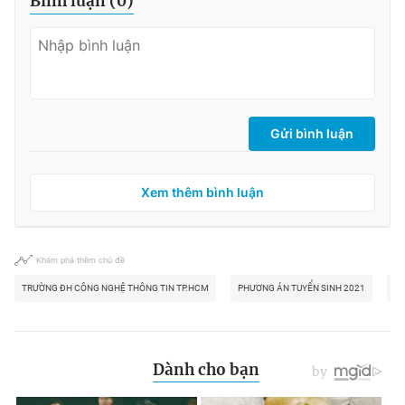
Bình luận (
0
)
Gửi bình luận
Xem thêm bình luận
Khám phá thêm chủ đề
TRƯỜNG ĐH CÔNG NGHỆ THÔNG TIN TP.HCM
PHƯƠNG ÁN TUYỂN SINH 2021
TU