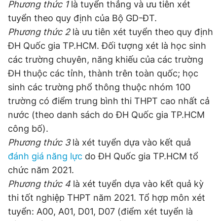
Phương thức 1
là tuyển thẳng và ưu tiên xét
tuyển theo quy định của Bộ GD-ĐT.
Phương thức 2
là ưu tiên xét tuyển theo quy định
Đọc Thanh Niên trên điện thoại
ĐH Quốc gia TP.HCM. Đối tượng xét là học sinh
các trường chuyên, năng khiếu của các trường
ĐH thuộc các tỉnh, thành trên toàn quốc; học
sinh các trường phổ thông thuộc nhóm 100
Theo dõi báo trên
trường có điểm trung bình thi THPT cao nhất cả
nước (theo danh sách do ĐH Quốc gia TP.HCM
Hotline
Liên hệ quảng cáo
công bố).
0906 645 777
0908 780 404
Phương thức 3
là xét tuyển dựa vào kết quả
đánh giá năng lực
do ĐH Quốc gia TP.HCM tổ
Đặt báo
Quảng cáo
RSS
Tòa soạn
Chính sách bảo
chức năm 2021.
Tổng biên tập: Nguyễn Ngọc Toàn
Phương thức 4
là xét tuyển dựa vào kết quả kỳ
Phó tổng biên tập thường trực: Hải Thành
Phó tổng biên tập: Lâm Hiếu Dũng
thi tốt nghiệp THPT năm 2021. Tổ hợp môn xét
Phó tổng biên tập: Trần Việt Hưng
tuyển: A00, A01, D01, D07 (điểm xét tuyển là
Tổng thư ký tòa soạn: Đức Trung