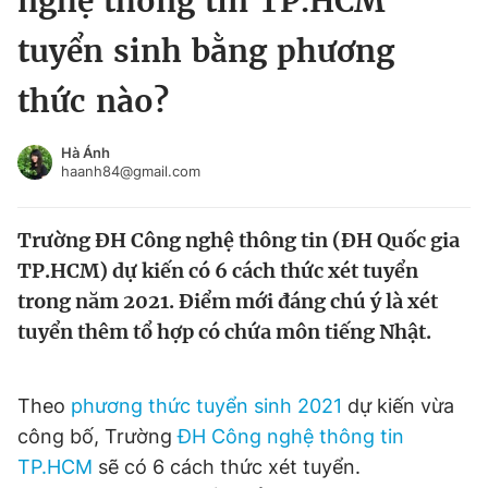
nghệ thông tin TP.HCM
Chuyên mục khác
tuyển sinh bằng phương
Tin đã xem
Chào ngày mới
Tin 24h
thức nào?
Đăng xuất
Tin thị trường
Tin 360
Hà Ánh
haanh84@gmail.com
Video
Magazine
Trường ĐH Công nghệ thông tin (ĐH Quốc gia
TP.HCM) dự kiến có 6 cách thức xét tuyển
Sản phẩm khác
trong năm 2021. Điểm mới đáng chú ý là xét
tuyển thêm tổ hợp có chứa môn tiếng Nhật.
Tiện ích
Bạn cần biết
Thông tin tòa soạn
Liên hệ quảng cáo
Theo
phương thức tuyển sinh 2021
dự kiến vừa
công bố, Trường
ĐH Công nghệ thông tin
TP.HCM
sẽ có 6 cách thức xét tuyển.