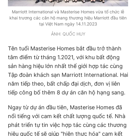
Marriott International và Masterise Homes vừa tổ chức lễ
khai trương các căn hộ mang thương hiệu Marriott đầu tiên
Đọc Thanh Niên trên điện thoại
tại Việt Nam ngày 14.11.2023
ẢNH: QUỐC HUY
Tên tuổi Masterise Homes bắt đầu trở thành
tâm điểm từ tháng 1.2021, với khu bất động
Theo dõi báo trên
sản hàng hiệu lớn nhất thế giới hợp tác cùng
Tập đoàn khách sạn Marriott International. Hai
Hotline
Liên hệ quảng cáo
0906 645 777
0908 780 404
năm tiếp theo, bất chấp đại dịch, đơn vị liên
tiếp công bố thêm 8 dự án căn hộ hạng sang.
Đặt báo
Quảng cáo
RSS
Tòa soạn
Chính sách bảo
Ngay từ dự án đầu tiên, Masterise Homes đã
Tổng biên tập: Nguyễn Ngọc Toàn
Phó tổng biên tập thường trực: Hải Thành
nổi tiếng với cam kết chất lượng quốc tế. Nhà
Phó tổng biên tập: Lâm Hiếu Dũng
phát triển tự tin việc hợp tác cùng các thương
Phó tổng biên tập: Trần Việt Hưng
Tổng thư ký tòa soạn: Đức Trung
hiệu quốc tế sẽ giúp "hiện thực hóa" cam kết