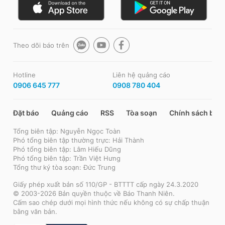
Theo dõi báo trên
Hotline
Liên hệ quảng cáo
0906 645 777
0908 780 404
Đặt báo
Quảng cáo
RSS
Tòa soạn
Chính sách bảo
Tổng biên tập: Nguyễn Ngọc Toàn
Phó tổng biên tập thường trực: Hải Thành
Phó tổng biên tập: Lâm Hiếu Dũng
Phó tổng biên tập: Trần Việt Hưng
Tổng thư ký tòa soạn: Đức Trung
Giấy phép xuất bản số 110/GP - BTTTT cấp ngày 24.3.2020
© 2003-2026 Bản quyền thuộc về Báo Thanh Niên.
Cấm sao chép dưới mọi hình thức nếu không có sự chấp thuận
bằng văn bản.