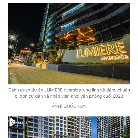
Cảnh quan dự án LUMIÈRE riverside lung linh về đêm, chuẩn
bị đón cư dân và nhân viên khối văn phòng cuối 2023
ẢNH: QUỐC HUY