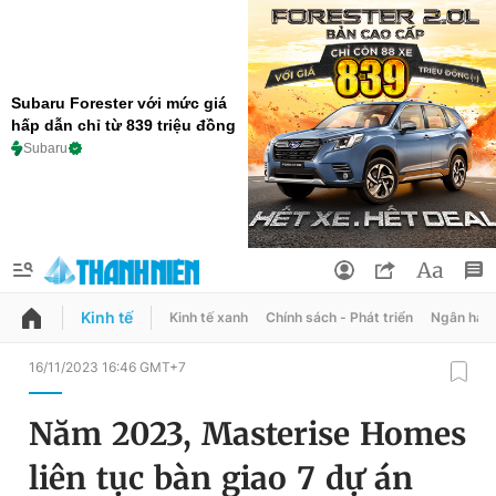
Subaru Forester với mức giá
hấp dẫn chỉ từ 839 triệu đồng
Subaru
Kinh tế
Kinh tế xanh
Chính sách - Phát triển
Ngân hàn
QUẢNG CÁO
ĐẶT BÁO
16/11/2023 16:46 GMT+7
Thông tin tài khoản
Năm 2023, Masterise Homes
Đổi mật khẩu
Chuyên mục
liên tục bàn giao 7 dự án
Tin đã lưu