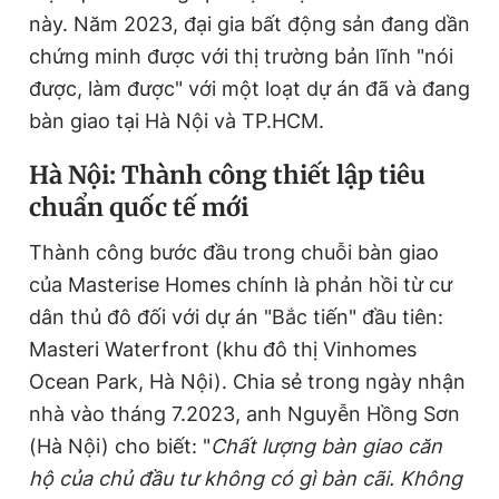
này. Năm 2023, đại gia bất động sản đang dần
Giấy phép xuất bản số 110/GP - BTTTT cấp ngày 24.3.2020
© 2003-2026 Bản quyền thuộc về Báo Thanh Niên. Cấm sao
chứng minh được với thị trường bản lĩnh "nói
chép dưới mọi hình thức nếu không có sự chấp thuận bằng văn
bản. Phát triển bởi ePi Technologies, JSC.
được, làm được" với một loạt dự án đã và đang
bàn giao tại Hà Nội và TP.HCM.
Hà Nội: Thành công thiết lập tiêu
chuẩn quốc tế mới
Thành công bước đầu trong chuỗi bàn giao
của Masterise Homes chính là phản hồi từ cư
dân thủ đô đối với dự án "Bắc tiến" đầu tiên:
Masteri Waterfront (khu đô thị Vinhomes
Ocean Park, Hà Nội). Chia sẻ trong ngày nhận
nhà vào tháng 7.2023, anh Nguyễn Hồng Sơn
(Hà Nội) cho biết: "
Chất lượng bàn giao căn
hộ của chủ đầu tư không có gì bàn cãi. Không