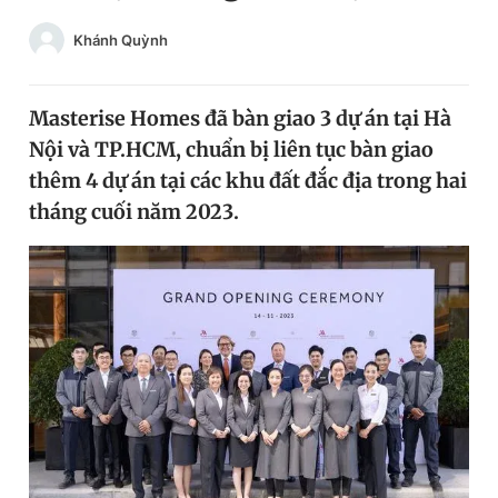
Chuyên mục khác
Khánh Quỳnh
Tin đã xem
Chào ngày mới
Tin 24h
Đăng xuất
Masterise Homes đã bàn giao 3 dự án tại Hà
Tin thị trường
Tin 360
Nội và TP.HCM, chuẩn bị liên tục bàn giao
thêm 4 dự án tại các khu đất đắc địa trong hai
tháng cuối năm 2023.
Video
Magazine
Sản phẩm khác
Tiện ích
Bạn cần biết
Thông tin tòa soạn
Liên hệ quảng cáo