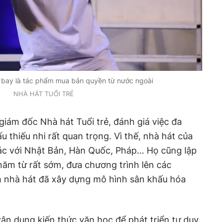
 bay là tác phẩm mua bản quyền từ nước ngoài
NHÀ HÁT TUỔI TRẺ
ám đốc Nhà hát Tuổi trẻ, đánh giá việc đa
 thiếu nhi rất quan trọng. Vì thế, nhà hát của
tác với Nhật Bản, Hàn Quốc, Pháp… Họ cũng lập
năm từ rất sớm, đưa chương trình lên các
 nhà hát đã xây dựng mô hình sân khấu hóa
ận dụng kiến thức văn học để phát triển tư duy.