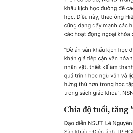
khấu kịch học đường để các
học. Điều này, theo ông Hi
cũng đang đẩy mạnh các h
các hoạt động ngoại khóa 
"Đề án sân khấu kịch học 
khán giả tiếp cận văn hóa t
nhân vật, thiết kế âm than
quá trình học ngữ văn và l
hứng thú hơn trong học tậ
trong sách giáo khoa", NSN
Chia độ tuổi, tăng 
Đạo diễn NSƯT Lê Nguyên 
Sân khấu - Điện ảnh TP.HC