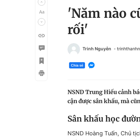
'Năm nào c
rối'
Trinh Nguyễn
- trinhthan
Chia sẻ
NSND Trung Hiếu cảnh báo 
cận được sân khấu, mà cũng
Sân khấu học đườn
NSND Hoàng Tuấn, Chủ tịch 