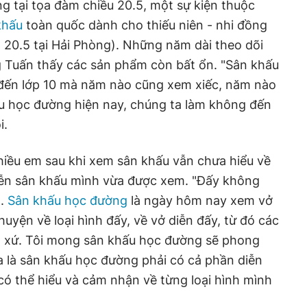
g tại tọa đàm chiều 20.5, một sự kiện thuộc
khấu
toàn quốc dành cho thiếu niên - nhi đồng
 - 20.5 tại Hải Phòng). Những năm dài theo dõi
Tuấn thấy các sản phẩm còn bất ổn. "Sân khấu
 1 đến lớp 10 mà năm nào cũng xem xiếc, năm nào
u học đường hiện nay, chúng ta làm không đến
i.
iều em sau khi xem sân khấu vẫn chưa hiểu về
diễn sân khấu mình vừa được xem. "Đấy không
g.
Sân khấu học đường
là ngày hôm nay xem vở
huyện về loại hình đấy, về vở diễn đấy, từ đó các
t xứ. Tôi mong sân khấu học đường sẽ phong
a là sân khấu học đường phải có cả phần diễn
 có thể hiểu và cảm nhận về từng loại hình mình