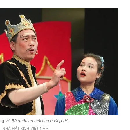
ong vở
Bộ quần áo mới của hoàng đế
NHÀ HÁT KỊCH VIỆT NAM