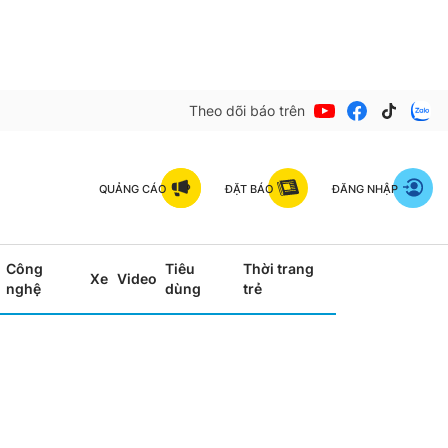
Theo dõi báo trên
QUẢNG CÁO
ĐẶT BÁO
ĐĂNG NHẬP
Công
Tiêu
Thời trang
Xe
Video
nghệ
dùng
trẻ