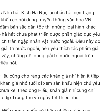
c Nhà hát Kịch Hà Nội, lại nhắc tới hiện trạng
 khấu có nội dung truyền thống văn hóa VN.
đậm bản sắc dân tộc thì những loại hình khác
Nhà hát chưa phát triển được phần giáo dục yêu
ịch tràn ngập nhân vật nước ngoài. Điều này do
giải trí nước ngoài, nên yêu thích tác phẩm giải
ì vậy, những nội dung giải trí nước ngoài trên
Hiếu nói.
ếu cũng cho rằng các khán giả nhí hiện ít tiếp
khán giả nhỏ tuổi đi xem sân khấu hiện chủ yếu
Chưa kể, theo ông Hiếu, khán giả nhí cũng chỉ
 dịp Trung thu và ngày tết thiếu nhi.
g Hiếu mong muốn có thêm nhiều dự án sân