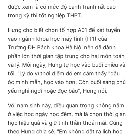
Giấy phép xuất bản số 110/GP - BTTTT cấp ngày 24.3.2020
được xem là có mức độ cạnh tranh rất cao
© 2003-2026 Bản quyền thuộc về Báo Thanh Niên. Cấm sao
trong kỳ thi tốt nghiệp THPT.
chép dưới mọi hình thức nếu không có sự chấp thuận bằng văn
bản. Phát triển bởi ePi Technologies, JSC.
Hưng cho biết chọn tổ hợp A01 để xét tuyển
vào ngành khoa học máy tính (IT1) của
Trường ĐH Bách khoa Hà Nội nên đã dành
phần lớn thời gian tập trung cho hai môn toán
và lý. Mỗi ngày, Hưng tự học vào buổi chiều và
tối. "Lý do vì thời điểm đó em cảm thấy "đầu
óc minh mẫn, học vào hơn. Còn buổi sáng chủ
yếu nghỉ ngơi hoặc đọc báo", Hưng nói.
Với nam sinh này, điều quan trọng không nằm
ở việc học ngày học đêm, mà là chọn thời gian
học hiệu quả và giữ tinh thần thoải mái. Cũng
theo Hưng chia sẻ: "Em không đặt ra lịch học