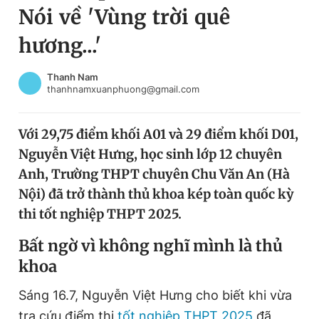
Nói về 'Vùng trời quê
Chuyên mục khác
Tin đã xem
hương...'
Chào ngày mới
Tin 24h
Đăng xuất
Thanh Nam
thanhnamxuanphuong@gmail.com
Tin thị trường
Tin 360
Với 29,75 điểm khối A01 và 29 điểm khối D01,
Video
Magazine
Nguyễn Việt Hưng, học sinh lớp 12 chuyên
Anh, Trường THPT chuyên Chu Văn An (Hà
Sản phẩm khác
Nội) đã trở thành thủ khoa kép toàn quốc kỳ
thi tốt nghiệp THPT 2025.
Tiện ích
Bạn cần biết
Bất ngờ vì không nghĩ mình là thủ
Thông tin tòa soạn
Liên hệ quảng cáo
khoa
Sáng 16.7, Nguyễn Việt Hưng cho biết khi vừa
tra cứu điểm thi
tốt nghiệp THPT 2025
đã