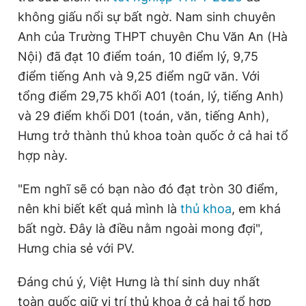
không giấu nổi sự bất ngờ. Nam sinh chuyên
Anh của Trường THPT chuyên Chu Văn An (Hà
Đọc Thanh Niên trên điện thoại
Nội) đã đạt 10 điểm toán, 10 điểm lý, 9,75
điểm tiếng Anh và 9,25 điểm ngữ văn. Với
tổng điểm 29,75 khối A01 (toán, lý, tiếng Anh)
và 29 điểm khối D01 (toán, văn, tiếng Anh),
Theo dõi báo trên
Hưng trở thành thủ khoa toàn quốc ở cả hai tổ
hợp này.
Hotline
Liên hệ quảng cáo
0906 645 777
0908 780 404
"Em nghĩ sẽ có bạn nào đó đạt tròn 30 điểm,
nên khi biết kết quả mình là
thủ khoa
, em khá
Đặt báo
Quảng cáo
RSS
Tòa soạn
Chính sách bảo
bất ngờ. Đây là điều nằm ngoài mong đợi",
Hưng chia sẻ với PV.
Tổng biên tập: Nguyễn Ngọc Toàn
Phó tổng biên tập thường trực: Hải Thành
Phó tổng biên tập: Lâm Hiếu Dũng
Đáng chú ý, Việt Hưng là thí sinh duy nhất
Phó tổng biên tập: Trần Việt Hưng
Tổng thư ký tòa soạn: Đức Trung
toàn quốc giữ vị trí thủ khoa ở cả hai tổ hợp