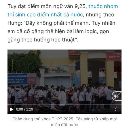
Tuy đạt điểm môn ngữ văn 9,25,
thuộc nhóm
thí sinh cao điểm nhất cả nước
, nhưng theo
Hưng: "Đây không phải thế mạnh. Tuy nhiên
em đã cố gắng thể hiện bài làm logic, gọn
gàng theo hướng học thuật".
C
0:00
/
D
2:29
u
u
Chân dung thủ khoa THPT 2025: Tỏa sáng từ khắp mọi
miền đất nước
r
r