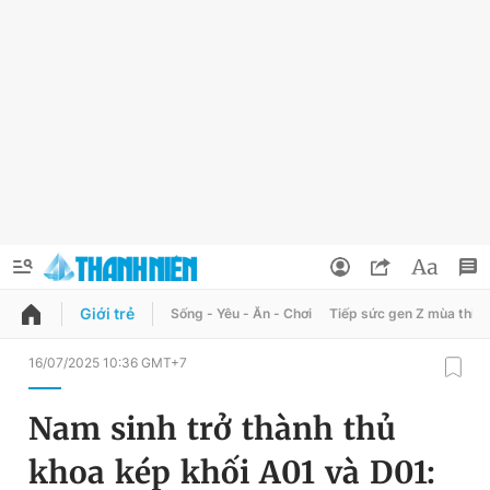
Giới trẻ
Sống - Yêu - Ăn - Chơi
Tiếp sức gen Z mùa thi
QUẢNG CÁO
ĐẶT BÁO
16/07/2025 10:36 GMT+7
Thông tin tài khoản
Nam sinh trở thành thủ
Đổi mật khẩu
Chuyên mục
khoa kép khối A01 và D01:
Tin đã lưu