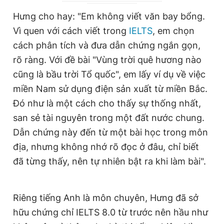
r
a
Hưng cho hay: "Em không viết văn bay bổng.
e
t
Vì quen với cách viết trong
IELTS
, em chọn
n
i
cách phân tích và đưa dẫn chứng ngắn gọn,
t
o
rõ ràng. Với đề bài "Vùng trời quê hương nào
T
n
cũng là bầu trời Tổ quốc", em lấy ví dụ về việc
i
miền Nam sử dụng điện sản xuất từ miền Bắc.
m
Đó như là một cách cho thấy sự thống nhất,
san sẻ tài nguyên trong một đất nước chung.
e
Dẫn chứng này đến từ một bài học trong môn
địa, nhưng không nhớ rõ đọc ở đâu, chỉ biết
đã từng thấy, nên tự nhiên bật ra khi làm bài".
Riêng tiếng Anh là môn chuyên, Hưng đã sở
hữu chứng chỉ IELTS 8.0 từ trước nên hầu như