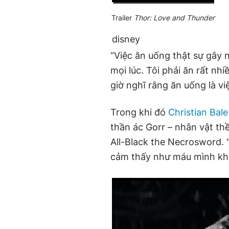
Current
0:02
/
Duration
2:14
Trailer
Thor: Love and Thunder
Time
disney
“Việc ăn uống thật sự gây 
mọi lúc. Tôi phải ăn rất n
giờ nghĩ rằng ăn uống là vi
Trong khi đó
Christian Bale
thần ác Gorr – nhân vật th
All-Black the Necrosword. “
cảm thấy như máu mình khôn