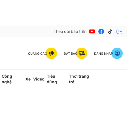
Theo dõi báo trên
QUẢNG CÁO
ĐẶT BÁO
ĐĂNG NHẬP
Công
Tiêu
Thời trang
Xe
Video
nghệ
dùng
trẻ