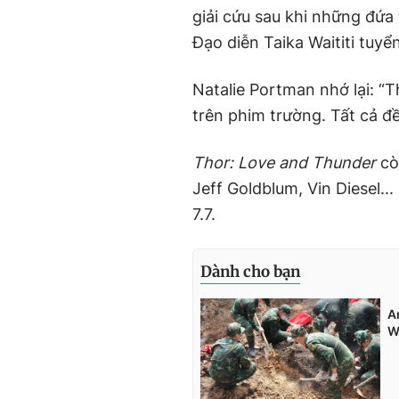
giải cứu sau khi những đứa
Đạo diễn Taika Waititi tuyể
Natalie Portman nhớ lại: “
trên phim trường. Tất cả đ
Thor: Love and Thunder
còn
Jeff Goldblum, Vin Diesel..
7.7.