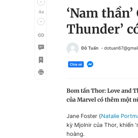
‘Nam thần’
Thunder’ có
Đỗ Tuấn
- dotuan67@gmai
Chia sẻ
Bom tấn Thor: Love and Th
của Marvel có thêm một nữ
Jane Foster (
Natalie Port
kỳ Mjolnir của Thor, khiến 
hoàng.