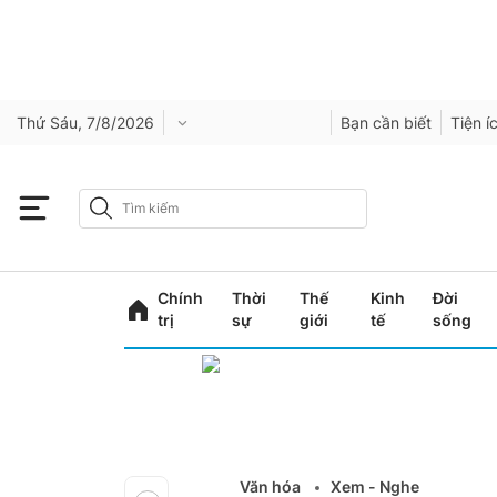
Thứ Sáu, 7/8/2026
Bạn cần biết
Tiện í
Chính
Thời
Thế
Kinh
Đời
trị
sự
giới
tế
sống
Văn hóa
Xem - Nghe