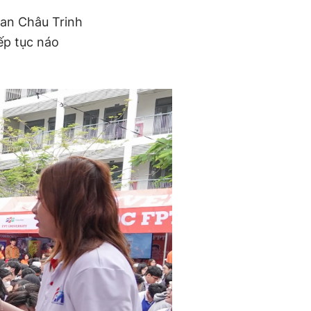
han Châu Trinh
iếp tục náo