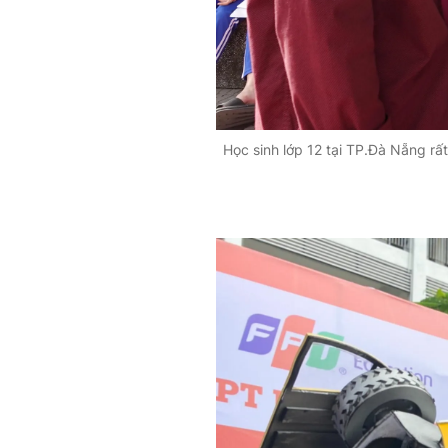
Học sinh lớp 12 tại TP.Đà Nẵng r