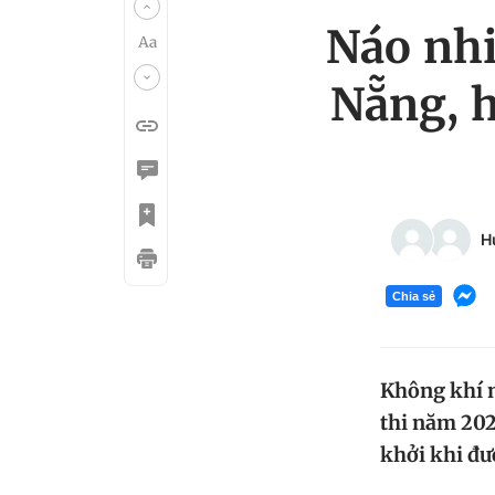
Náo nhi
Nẵng, h
H
Chia sẻ
Không khí n
thi năm 202
khởi khi đượ