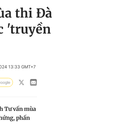
ùa thi Đà
 'truyền
024 13:33 GMT+7
nh Tư vấn mùa
 hứng, phấn