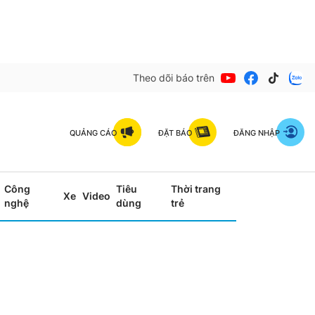
Theo dõi báo trên
QUẢNG CÁO
ĐẶT BÁO
ĐĂNG NHẬP
Công
Tiêu
Thời trang
Xe
Video
nghệ
dùng
trẻ