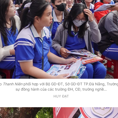
áo
Thanh Niên
phối hợp với Bộ GD-ĐT, Sở GD-ĐT TP.Đà Nẵng, Trườn
sự đồng hành của các trường ĐH, CĐ, trường nghề…
HUY ĐẠT