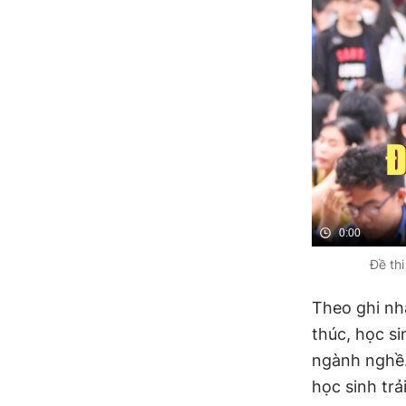
0:00
Đề th
Theo ghi n
thúc, học s
ngành nghề.
học sinh trả