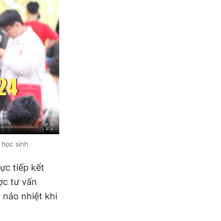
 học sinh
ực tiếp kết
ợc tư vấn
 náo nhiệt khi