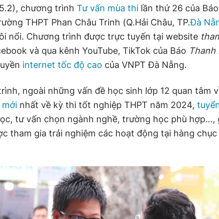
5.2), chương trình
Tư vấn mùa thi
lần thứ 26 của Bá
 Trường THPT Phan Châu Trinh (Q.Hải Châu, TP.
Đà Nẵ
ôi nổi. Chương trình được trực tuyến tại website
than
ebook và qua kênh YouTube, TikTok của Báo
Thanh 
ruyền
internet tốc độ cao
của VNPT Đà Nẵng.
trình, ngoài những vấn đề học sinh lớp 12 quan tâm 
n mới
nhất về kỳ thi tốt nghiệp THPT năm 2024,
tuyển
học, tư vấn chọn ngành nghề, trường học phù hợp..., 
ợc tham gia trải nghiệm các hoạt động tại hàng chục