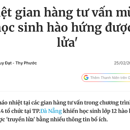
ệt gian hàng tư vấn m
ọc sinh hào hứng được
lửa'
uy Đạt
-
Thy Phước
25/02/2
áo nhiệt tại các gian hàng tư vấn trong chương trì
4 tổ chức tại TP.
Đà Nẵng
khiến học sinh lớp 12 hào
c 'truyền lửa' bằng nhiều thông tin bổ ích.