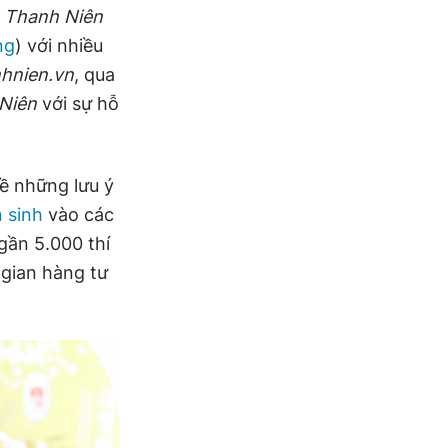
o
Thanh Niên
ng
) với nhiều
hnien.vn
, qua
Niên
với sự hỗ
về những lưu ý
 sinh
vào các
gần 5.000 thí
 gian hàng tư