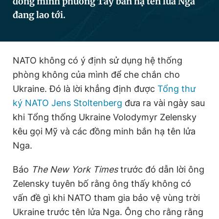
đồng minh phương Tây bắn hạ tên lửa Nga
đang lao tới.
Đọc Thanh Niên trên điện thoại
NATO không có ý định sử dụng hệ thống
phòng không của mình để che chắn cho
Ukraine. Đó là lời khẳng định được
Tổng thư
Theo dõi báo trên
ký NATO Jens Stoltenberg
đưa ra vài ngày sau
khi Tổng thống Ukraine Volodymyr Zelensky
Hotline
Liên hệ quảng cáo
kêu gọi Mỹ và các đồng minh bắn hạ tên lửa
0906 645 777
0908 780 404
Nga.
Đặt báo
Quảng cáo
RSS
Tòa soạn
Chính sách bảo
Báo
The New York Times
trước đó dẫn lời ông
Tổng biên tập: Nguyễn Ngọc Toàn
Zelensky tuyên bố rằng ông thấy không có
Phó tổng biên tập thường trực: Hải Thành
Phó tổng biên tập: Lâm Hiếu Dũng
vấn đề gì khi NATO tham gia bảo vệ vùng trời
Phó tổng biên tập: Trần Việt Hưng
Ukraine trước tên lửa Nga. Ông cho rằng rằng
Tổng thư ký tòa soạn: Đức Trung