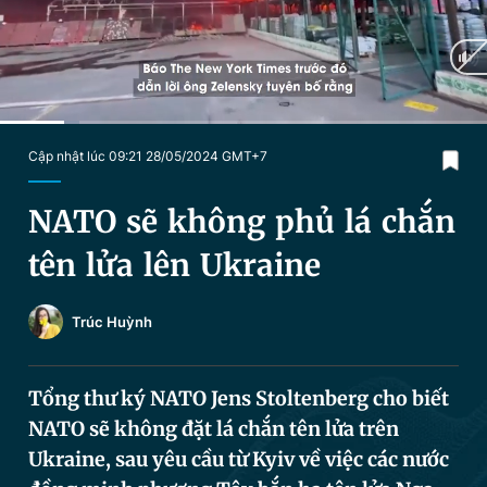
Chuyên mục khác
Tin đã xem
Chào ngày mới
Tin 24h
Đăng xuất
Tin thị trường
Tin 360
Current
0:19
/
Duration
2:21
Cập nhật lúc 09:21 28/05/2024 GMT+7
Time
Video
Magazine
NATO sẽ không phủ lá chắn
tên lửa lên Ukraine
Sản phẩm khác
Trúc Huỳnh
Tiện ích
Bạn cần biết
Tổng thư ký NATO Jens Stoltenberg cho biết
Thông tin tòa soạn
Liên hệ quảng cáo
NATO sẽ không đặt lá chắn tên lửa trên
Ukraine, sau yêu cầu từ Kyiv về việc các nước