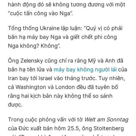
hành động đó sẽ không tương đương với một
Giấy phép xuất bản số 110/GP - BTTTT cấp ngày 24.3.2020
© 2003-2026 Bản quyền thuộc về Báo Thanh Niên. Cấm sao
“cuộc tấn công vào Nga”.
chép dưới mọi hình thức nếu không có sự chấp thuận bằng văn
bản. Phát triển bởi ePi Technologies, JSC.
Tổng thống Ukraine lập luận: “Quý vị có phải
bắn hạ máy bay Nga và giết chết phi công
Nga không? Không”.
Ông Zelensky cũng chỉ ra rằng Mỹ và Anh đã
bắn hạ tên lửa và
máy bay không người lái
của
Iran bay tới Israel vào tháng trước. Tuy nhiên,
cả Washington và London đều đã tuyên bố
rằng hai kịch bản này không thể so sánh
được.
Trong cuộc phỏng vấn với tờ
Welt am Sonntag
của Đức xuất bản hôm 25.5, ông Stoltenberg