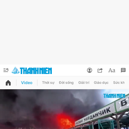
Video
Thời sự
Đời sống
Giải trí
Giáo dục
Sức khỏe
QUẢNG CÁO
ĐẶT BÁO
Thông tin tài khoản
Đổi mật khẩu
Chuyên mục
Tin đã lưu