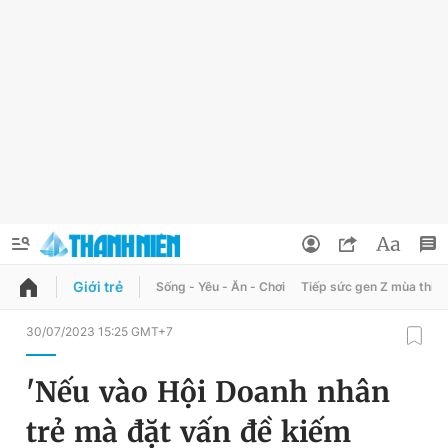
Giới trẻ
Sống - Yêu - Ăn - Chơi
Tiếp sức gen Z mùa thi
QUẢNG CÁO
ĐẶT BÁO
30/07/2023 15:25 GMT+7
Thông tin tài khoản
'Nếu vào Hội Doanh nhân
Đổi mật khẩu
Chuyên mục
trẻ mà đặt vấn đề kiếm
Tin đã lưu