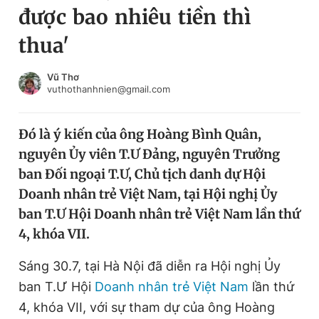
được bao nhiêu tiền thì
Chuyên mục khác
Tin đã xem
thua'
Chào ngày mới
Tin 24h
Đăng xuất
Vũ Thơ
vuthothanhnien@gmail.com
Tin thị trường
Tin 360
Đó là ý kiến của ông Hoàng Bình Quân,
Video
Magazine
nguyên Ủy viên T.Ư Đảng, nguyên Trưởng
ban Đối ngoại T.Ư, Chủ tịch danh dự Hội
Sản phẩm khác
Doanh nhân trẻ Việt Nam, tại Hội nghị Ủy
ban T.Ư Hội Doanh nhân trẻ Việt Nam lần thứ
Tiện ích
Bạn cần biết
4, khóa VII.
Thông tin tòa soạn
Liên hệ quảng cáo
Sáng 30.7, tại Hà Nội đã diễn ra Hội nghị Ủy
ban T.Ư Hội
Doanh nhân trẻ Việt Nam
lần thứ
4, khóa VII, với sự tham dự của ông Hoàng