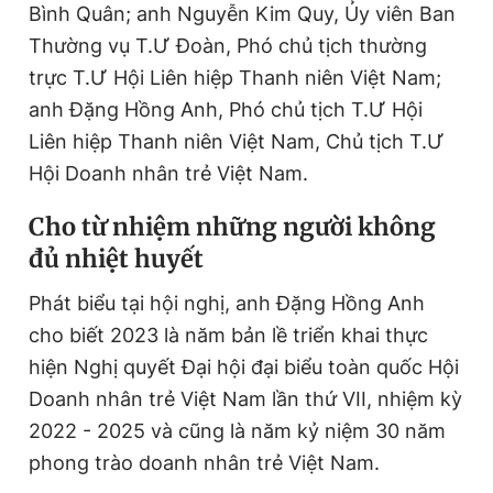
Bình Quân; anh Nguyễn Kim Quy, Ủy viên Ban
Thường vụ T.Ư Đoàn, Phó chủ tịch thường
trực T.Ư Hội Liên hiệp Thanh niên Việt Nam;
Đọc Thanh Niên trên điện thoại
anh Đặng Hồng Anh, Phó chủ tịch T.Ư Hội
Liên hiệp Thanh niên Việt Nam, Chủ tịch T.Ư
Hội Doanh nhân trẻ Việt Nam.
Theo dõi báo trên
Cho từ nhiệm những người không
đủ nhiệt huyết
Hotline
Liên hệ quảng cáo
0906 645 777
0908 780 404
Phát biểu tại hội nghị, anh Đặng Hồng Anh
cho biết 2023 là năm bản lề triển khai thực
Đặt báo
Quảng cáo
RSS
Tòa soạn
Chính sách bảo
hiện Nghị quyết Đại hội đại biểu toàn quốc Hội
Doanh nhân trẻ Việt Nam lần thứ VII, nhiệm kỳ
Tổng biên tập: Nguyễn Ngọc Toàn
Phó tổng biên tập thường trực: Hải Thành
2022 - 2025 và cũng là năm kỷ niệm 30 năm
Phó tổng biên tập: Lâm Hiếu Dũng
Phó tổng biên tập: Trần Việt Hưng
phong trào doanh nhân trẻ Việt Nam.
Tổng thư ký tòa soạn: Đức Trung