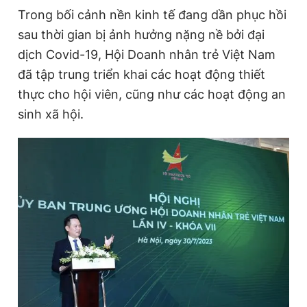
Trong bối cảnh nền kinh tế đang dần phục hồi
Giấy phép xuất bản số 110/GP - BTTTT cấp ngày 24.3.2020
© 2003-2026 Bản quyền thuộc về Báo Thanh Niên. Cấm sao
sau thời gian bị ảnh hưởng nặng nề bởi đại
chép dưới mọi hình thức nếu không có sự chấp thuận bằng văn
bản. Phát triển bởi ePi Technologies, JSC.
dịch Covid-19, Hội Doanh nhân trẻ Việt Nam
đã tập trung triển khai các hoạt động thiết
thực cho hội viên, cũng như các hoạt động an
sinh xã hội.