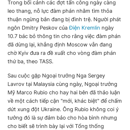
Trong bối cảnh các đợt tấn công ngày càng
n
i
leo thang, nỗ lực đàm phán nhằm tìm thỏa
t
o
thuận ngừng bắn đang bị đình trệ. Người phát
T
n
ngôn Dmitry Peskov của
Điện Kremlin
ngày
i
10.7 bác bỏ thông tin cho rằng việc đàm phán
m
đã dừng lại, khẳng định Moscow vẫn đang
e
chờ Kyiv đưa ra đề xuất cho vòng đàm phán
thứ ba, theo TASS.
Sau cuộc gặp Ngoại trưởng Nga Sergey
Lavrov tại Malaysia cùng ngày, Ngoại trưởng
Mỹ Marco Rubio cho hay hai bên đã thảo luận
về một cách tiếp cận "mới, khác biệt" để chấm
dứt xung đột Ukraine. Ông Rubio không coi ý
tưởng đó là sự đảm bảo cho hòa bình nhưng
cho biết sẽ trình bày lại với Tổng thống