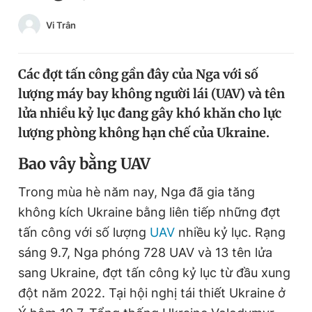
Chuyên mục khác
Vi Trân
Tin đã xem
Chào ngày mới
Tin 24h
Đăng xuất
Các đợt tấn công gần đây của Nga với số
Tin thị trường
Tin 360
lượng máy bay không người lái (UAV) và tên
lửa nhiều kỷ lục đang gây khó khăn cho lực
lượng phòng không hạn chế của Ukraine.
Video
Magazine
Bao vây bằng UAV
Sản phẩm khác
Trong mùa hè năm nay, Nga đã gia tăng
không kích Ukraine bằng liên tiếp những đợt
Tiện ích
Bạn cần biết
tấn công với số lượng
UAV
nhiều kỷ lục. Rạng
sáng 9.7, Nga phóng 728 UAV và 13 tên lửa
Thông tin tòa soạn
Liên hệ quảng cáo
sang Ukraine, đợt tấn công kỷ lục từ đầu xung
đột năm 2022. Tại hội nghị tái thiết Ukraine ở