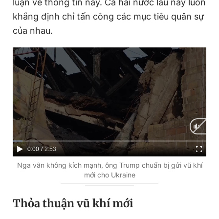
luận về thông tin này. Cả hai nước lâu nay luôn
khẳng định chỉ tấn công các mục tiêu quân sự
của nhau.
C
0:00
/
D
2:53
u
u
Nga vẫn không kích mạnh, ông Trump chuẩn bị gửi vũ khí
mới cho Ukraine
r
r
r
a
Thỏa thuận vũ khí mới
e
t