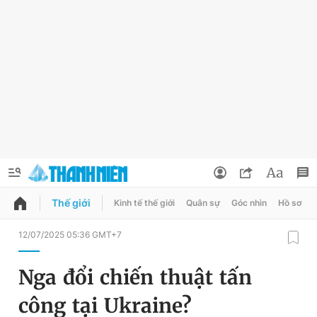
Thế giới
Kinh tế thế giới
Quân sự
Góc nhìn
Hồ sơ
QUẢNG CÁO
ĐẶT BÁO
12/07/2025 05:36 GMT+7
Thông tin tài khoản
Nga đổi chiến thuật tấn
Đổi mật khẩu
Chuyên mục
công tại Ukraine?
Tin đã lưu