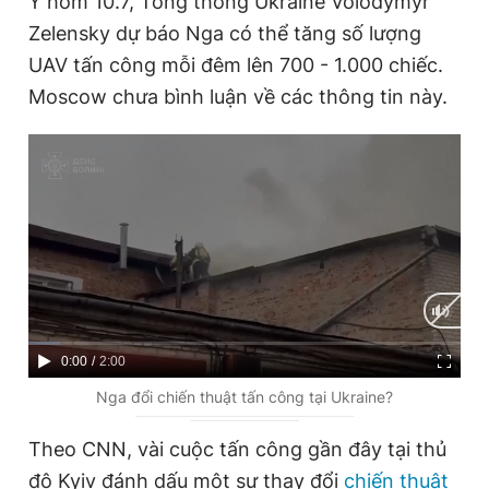
Ý hôm 10.7, Tổng thống Ukraine Volodymyr
Zelensky dự báo Nga có thể tăng số lượng
UAV tấn công mỗi đêm lên 700 - 1.000 chiếc.
Đọc Thanh Niên trên điện thoại
Moscow chưa bình luận về các thông tin này.
Theo dõi báo trên
Hotline
Liên hệ quảng cáo
0906 645 777
0908 780 404
Đặt báo
Quảng cáo
RSS
Tòa soạn
Chính sách bảo
C
0:00
/
D
2:00
Tổng biên tập: Nguyễn Ngọc Toàn
u
u
Nga đổi chiến thuật tấn công tại Ukraine?
Phó tổng biên tập thường trực: Hải Thành
r
r
Phó tổng biên tập: Lâm Hiếu Dũng
Theo CNN, vài cuộc tấn công gần đây tại thủ
Phó tổng biên tập: Trần Việt Hưng
r
a
Tổng thư ký tòa soạn: Đức Trung
đô Kyiv đánh dấu một sự thay đổi
chiến thuật