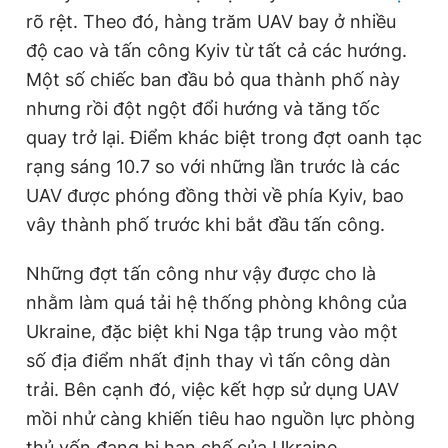
e
t
rõ rệt. Theo đó, hàng trăm UAV bay ở nhiều
Giấy phép xuất bản số 110/GP - BTTTT cấp ngày 24.3.2020
n
i
© 2003-2026 Bản quyền thuộc về Báo Thanh Niên. Cấm sao
độ cao và tấn công Kyiv từ tất cả các hướng.
chép dưới mọi hình thức nếu không có sự chấp thuận bằng văn
t
o
bản. Phát triển bởi ePi Technologies, JSC.
Một số chiếc ban đầu bỏ qua thành phố này
T
n
nhưng rồi đột ngột đổi hướng và tăng tốc
i
quay trở lại. Điểm khác biệt trong đợt oanh tạc
m
rạng sáng 10.7 so với những lần trước là các
e
UAV được phóng đồng thời về phía Kyiv, bao
vây thành phố trước khi bắt đầu tấn công.
Những đợt tấn công như vậy được cho là
nhằm làm quá tải hệ thống phòng không của
Ukraine, đặc biệt khi Nga tập trung vào một
số địa điểm nhất định thay vì tấn công dàn
trải. Bên cạnh đó, việc kết hợp sử dụng UAV
mồi nhử càng khiến tiêu hao nguồn lực phòng
thủ vốn đang bị hạn chế của Ukraine.