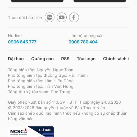
Theo dõi báo trên
Hotline
Liên hệ quảng cáo
0906 645 777
0908 780 404
Đặt báo
Quảng cáo
RSS
Tòa soạn
Chính sách bảo
Tổng biên tập: Nguyễn Ngọc Toàn
Phó tổng biên tập thường trực: Hải Thành
Phó tổng biên tập: Lâm Hiếu Dũng
Phó tổng biên tập: Trần Việt Hưng
Tổng thư ký tòa soạn: Đức Trung
Giấy phép xuất bản số 110/GP - BTTTT cấp ngày 24.3.2020
© 2003-2026 Bản quyền thuộc về Báo Thanh Niên.
Cấm sao chép dưới mọi hình thức nếu không có sự chấp thuận
bằng văn bản.