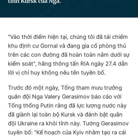
tỉnh Kursk của Nga.
Đọc Thanh Niên trên điện thoại
"Vào thời điểm hiện tại, chúng tôi đã tái chiếm
khu định cư Gornal và đang gia cố phòng thủ
trên các con đường đã hoàn toàn nằm dưới sự
Theo dõi báo trên
kiểm soát", hãng thông tấn RIA ngày 27.4 dẫn
lời vị chỉ huy không nêu tên tuyên bố.
Hotline
Liên hệ quảng cáo
0906 645 777
0908 780 404
Trước đó một ngày, Tổng tham mưu trưởng
quân đội Nga Valery Gerasimov báo cáo với
Đặt báo
Quảng cáo
RSS
Tòa soạn
Chính sách bảo
Tổng thống Putin rằng đã lực lượng nước này
Tổng biên tập: Nguyễn Ngọc Toàn
đã giành lại toàn bộ Kursk và đánh bật quân
Phó tổng biên tập thường trực: Hải Thành
Phó tổng biên tập: Lâm Hiếu Dũng
đội Ukraine ra khỏi tỉnh này. Tướng Gerasimov
Phó tổng biên tập: Trần Việt Hưng
tuyên bố: "Kế hoạch của Kyiv nhằm tạo ra cái
Tổng thư ký tòa soạn: Đức Trung