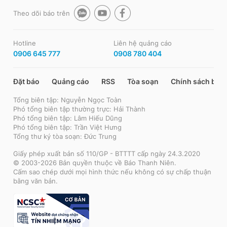
Theo dõi báo trên
Hotline
Liên hệ quảng cáo
0906 645 777
0908 780 404
Đặt báo
Quảng cáo
RSS
Tòa soạn
Chính sách bảo
Tổng biên tập: Nguyễn Ngọc Toàn
Phó tổng biên tập thường trực: Hải Thành
Phó tổng biên tập: Lâm Hiếu Dũng
Phó tổng biên tập: Trần Việt Hưng
Tổng thư ký tòa soạn: Đức Trung
Giấy phép xuất bản số 110/GP - BTTTT cấp ngày 24.3.2020
© 2003-2026 Bản quyền thuộc về Báo Thanh Niên.
Cấm sao chép dưới mọi hình thức nếu không có sự chấp thuận
bằng văn bản.