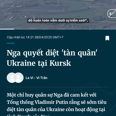
Chuyên mục khác
Tin đã xem
Chào ngày mới
Tin 24h
Đăng xuất
Tin thị trường
Tin 360
Current
0:15
/
Duration
2:05
Cập nhật lúc 14:21 28/04/2025 GMT+7
Time
Video
Magazine
Nga quyết diệt 'tàn quân'
Ukraine tại Kursk
Sản phẩm khác
La Vi
-
Vi Trân
Tiện ích
Bạn cần biết
Một chỉ huy quân sự Nga đã cam kết với
Thông tin tòa soạn
Liên hệ quảng cáo
Tổng thống Vladimir Putin rằng sẽ sớm tiêu
diệt tàn quân của Ukraine còn hoạt động tại