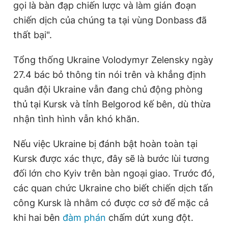
gọi là bàn đạp chiến lược và làm gián đoạn
Giấy phép xuất bản số 110/GP - BTTTT cấp ngày 24.3.2020
chiến dịch của chúng ta tại vùng Donbass đã
© 2003-2026 Bản quyền thuộc về Báo Thanh Niên. Cấm sao
chép dưới mọi hình thức nếu không có sự chấp thuận bằng văn
thất bại".
bản. Phát triển bởi ePi Technologies, JSC.
Tổng thống Ukraine Volodymyr Zelensky ngày
27.4 bác bỏ thông tin nói trên và khẳng định
quân đội Ukraine vẫn đang chủ động phòng
thủ tại Kursk và tỉnh Belgorod kế bên, dù thừa
nhận tình hình vẫn khó khăn.
Nếu việc Ukraine bị đánh bật hoàn toàn tại
Kursk được xác thực, đây sẽ là bước lùi tương
đối lớn cho Kyiv trên bàn ngoại giao. Trước đó,
các quan chức Ukraine cho biết chiến dịch tấn
công Kursk là nhằm có được cơ sở để mặc cả
khi hai bên
đàm phán
chấm dứt xung đột.