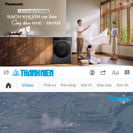
Video
Thời sự
Đời sống
Giải trí
Giáo dục
Sức khỏe
QUẢNG CÁO
ĐẶT BÁO
Thông tin tài khoản
Đổi mật khẩu
Chuyên mục
Tin đã lưu