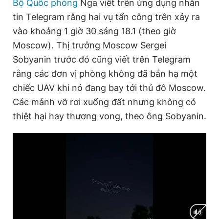
Bộ Quốc phòng
Nga viết trên ứng dụng nhắn
tin Telegram rằng hai vụ tấn công trên xảy ra
vào khoảng 1 giờ 30 sáng 18.1 (theo giờ
Đọc Thanh Niên trên điện thoại
Moscow). Thị trưởng Moscow Sergei
Sobyanin trước đó cũng viết trên Telegram
rằng các đơn vị phòng không đã bắn hạ một
chiếc UAV khi nó đang bay tới thủ đô Moscow.
Theo dõi báo trên
Các mảnh vỡ rơi xuống đất nhưng không có
thiệt hại hay thương vong, theo ông Sobyanin.
Hotline
Liên hệ quảng cáo
0906 645 777
0908 780 404
Đặt báo
Quảng cáo
RSS
Tòa soạn
Chính sách bảo
Tổng biên tập: Nguyễn Ngọc Toàn
Phó tổng biên tập thường trực: Hải Thành
Phó tổng biên tập: Lâm Hiếu Dũng
Phó tổng biên tập: Trần Việt Hưng
Tổng thư ký tòa soạn: Đức Trung