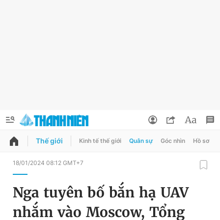
Thế giới
Kinh tế thế giới
Quân sự
Góc nhìn
Hồ sơ
QUẢNG CÁO
ĐẶT BÁO
18/01/2024 08:12 GMT+7
Thông tin tài khoản
Nga tuyên bố bắn hạ UAV
Đổi mật khẩu
Chuyên mục
nhắm vào Moscow, Tổng
Tin đã lưu