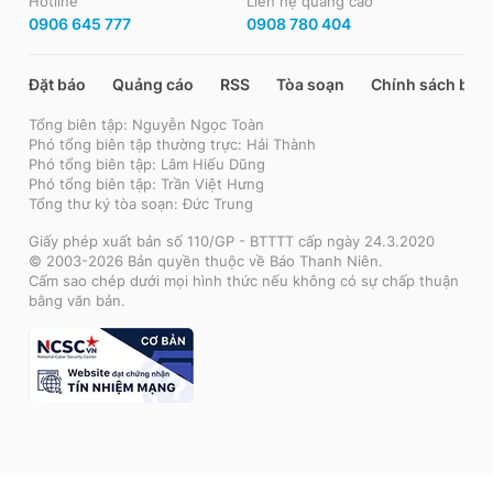
Hotline
Liên hệ quảng cáo
0906 645 777
0908 780 404
Đặt báo
Quảng cáo
RSS
Tòa soạn
Chính sách bảo
Tổng biên tập: Nguyễn Ngọc Toàn
Phó tổng biên tập thường trực: Hải Thành
Phó tổng biên tập: Lâm Hiếu Dũng
Phó tổng biên tập: Trần Việt Hưng
Tổng thư ký tòa soạn: Đức Trung
Giấy phép xuất bản số 110/GP - BTTTT cấp ngày 24.3.2020
© 2003-2026 Bản quyền thuộc về Báo Thanh Niên.
Cấm sao chép dưới mọi hình thức nếu không có sự chấp thuận
bằng văn bản.