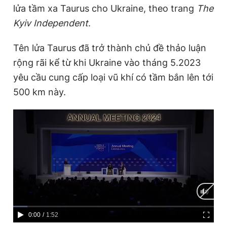
lửa tầm xa Taurus cho Ukraine, theo trang
The
Kyiv Independent
.
Tên lửa Taurus đã trở thành chủ đề thảo luận
rộng rãi kể từ khi Ukraine vào tháng 5.2023
yêu cầu cung cấp loại vũ khí có tầm bắn lên tới
500 km này.
C
0:00
/
D
1:52