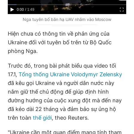
Giấy phép xuất bản số 110/GP - BTTTT cấp ngày 24.3.2020
C
0:00
/
D
1:49
© 2003-2026 Bản quyền thuộc về Báo Thanh Niên. Cấm sao
chép dưới mọi hình thức nếu không có sự chấp thuận bằng văn
u
u
Nga tuyên bố bắn hạ UAV nhắm vào Moscow
bản. Phát triển bởi ePi Technologies, JSC.
r
r
Hiện chưa có thông tin về phản ứng của
r
a
Ukraine đối với tuyên bố trên từ Bộ Quốc
e
t
phòng Nga.
n
i
t
o
Trước đó, trong bài phát biểu qua video tối
T
n
17.1,
Tổng thống Ukraine Volodymyr Zelensky
i
đã kêu gọi Ukraine và người dân nước này
m
nắm giữ thế chủ động để giúp định hình
đường hướng của cuộc xung đột mà đến nay
e
đã kéo dài 22 tháng và đảm bảo sự ủng hộ
trên toàn
thế giới
, theo Reuters.
"Ukraine cần một quan điểm mang tính tham