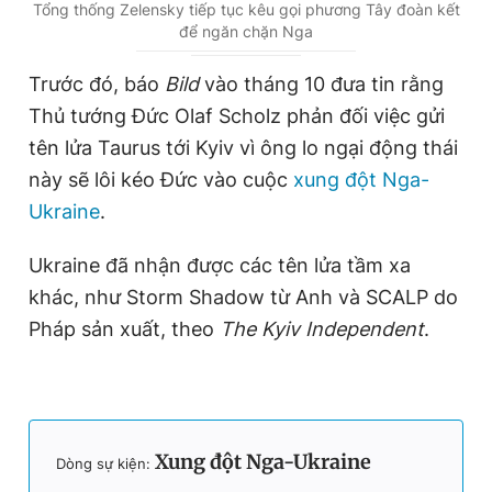
u
u
Tổng thống Zelensky tiếp tục kêu gọi phương Tây đoàn kết
để ngăn chặn Nga
r
r
r
a
Trước đó, báo
Bild
vào tháng 10 đưa tin rằng
e
t
Thủ tướng Đức Olaf Scholz phản đối việc gửi
n
i
tên lửa Taurus tới Kyiv vì ông lo ngại động thái
t
o
này sẽ lôi kéo Đức vào cuộc
xung đột Nga-
T
n
Ukraine
.
i
Ukraine đã nhận được các tên lửa tầm xa
m
khác, như Storm Shadow từ Anh và SCALP do
e
Pháp sản xuất, theo
The Kyiv Independent
.
Xung đột Nga-Ukraine
Dòng sự kiện: