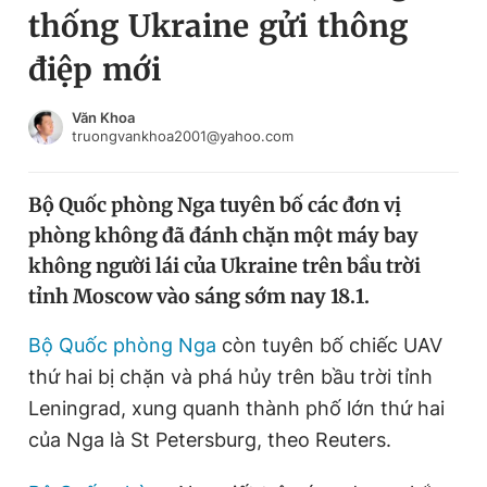
thống Ukraine gửi thông
Chuyên mục khác
Tin đã xem
điệp mới
Chào ngày mới
Tin 24h
Đăng xuất
Văn Khoa
truongvankhoa2001@yahoo.com
Tin thị trường
Tin 360
Bộ Quốc phòng Nga tuyên bố các đơn vị
Video
Magazine
phòng không đã đánh chặn một máy bay
không người lái của Ukraine trên bầu trời
Sản phẩm khác
tỉnh Moscow vào sáng sớm nay 18.1.
Tiện ích
Bạn cần biết
Bộ Quốc phòng Nga
còn tuyên bố chiếc UAV
thứ hai bị chặn và phá hủy trên bầu trời tỉnh
Thông tin tòa soạn
Liên hệ quảng cáo
Leningrad, xung quanh thành phố lớn thứ hai
của Nga là St Petersburg, theo Reuters.