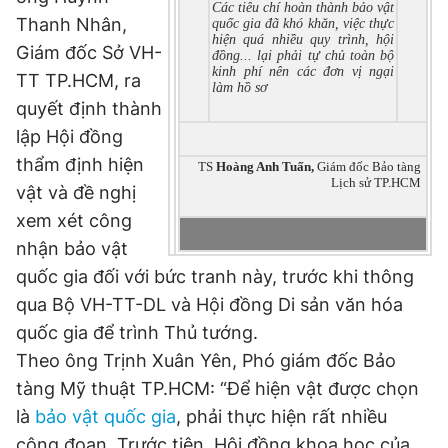
Các tiêu chí hoàn thành bảo vật
Thanh Nhân,
quốc gia đã khó khăn, việc thực
hiện quá nhiều quy trình, hội
Giám đốc Sở VH-
đồng... lại phải tự chủ toàn bộ
kinh phí nên các đơn vị ngại
TT TP.HCM, ra
làm hồ sơ
quyết định thành
lập Hội đồng
thẩm định hiện
TS
Hoàng Anh Tuấn,
Giám đốc Bảo tàng
Lịch sử TP.HCM
vật và đề nghị
xem xét công
nhận bảo vật
quốc gia đối với bức tranh này, trước khi thông
qua Bộ VH-TT-DL và Hội đồng Di sản văn hóa
quốc gia để trình Thủ tướng.
Theo ông Trịnh Xuân Yên, Phó giám đốc Bảo
tàng Mỹ thuật TP.HCM: “Để hiện vật được chọn
là
bảo vật quốc gia
, phải thực hiện rất nhiều
công đoạn. Trước tiên, Hội đồng khoa học của