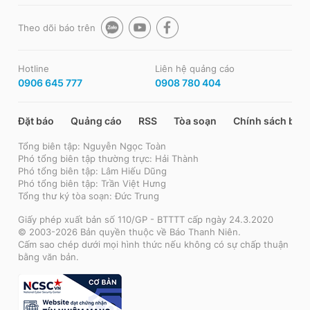
Theo dõi báo trên
Hotline
Liên hệ quảng cáo
0906 645 777
0908 780 404
Đặt báo
Quảng cáo
RSS
Tòa soạn
Chính sách bảo
Tổng biên tập: Nguyễn Ngọc Toàn
Phó tổng biên tập thường trực: Hải Thành
Phó tổng biên tập: Lâm Hiếu Dũng
Phó tổng biên tập: Trần Việt Hưng
Tổng thư ký tòa soạn: Đức Trung
Giấy phép xuất bản số 110/GP - BTTTT cấp ngày 24.3.2020
© 2003-2026 Bản quyền thuộc về Báo Thanh Niên.
Cấm sao chép dưới mọi hình thức nếu không có sự chấp thuận
bằng văn bản.