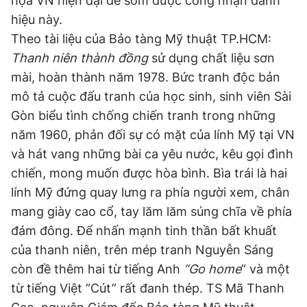
họa VN hiện đại để sớm được công nhận danh
hiệu này.
Đọc Thanh Niên trên điện thoại
Theo tài liệu của Bảo tàng Mỹ thuật TP.HCM:
Thanh niên thành đồng
sử dụng chất liệu sơn
mài, hoàn thành năm 1978. Bức tranh độc bản
mô tả cuộc đấu tranh của học sinh, sinh viên Sài
Theo dõi báo trên
Gòn biểu tình chống chiến tranh trong những
năm 1960, phản đối sự có mặt của lính Mỹ tại VN
Hotline
Liên hệ quảng cáo
và hát vang những bài ca yêu nước, kêu gọi đình
0906 645 777
0908 780 404
chiến, mong muốn được hòa bình. Bìa trái là hai
lính Mỹ đứng quay lưng ra phía người xem, chân
Đặt báo
Quảng cáo
RSS
Tòa soạn
Chính sách bảo
mang giày cao cổ, tay lăm lăm súng chĩa về phía
Tổng biên tập: Nguyễn Ngọc Toàn
đám đông. Để nhấn mạnh tinh thần bất khuất
Phó tổng biên tập thường trực: Hải Thành
của thanh niên, trên mép tranh Nguyễn Sáng
Phó tổng biên tập: Lâm Hiếu Dũng
Phó tổng biên tập: Trần Việt Hưng
còn đề thêm hai từ tiếng Anh
“Go home
” và một
Tổng thư ký tòa soạn: Đức Trung
từ tiếng Việt “Cút” rất đanh thép. TS Mã Thanh
Giấy phép xuất bản số 110/GP - BTTTT cấp ngày 24.3.2020