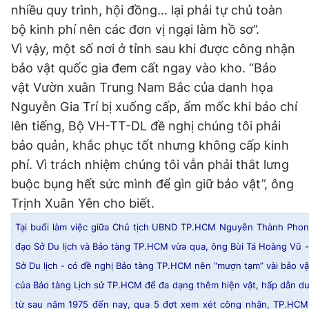
nhiều quy trình, hội đồng... lại phải tự chủ toàn
bộ kinh phí nên các đơn vị ngại làm hồ sơ”.
Vì vậy, một số nơi ở tỉnh sau khi được công nhận
bảo vật quốc gia đem cất ngay vào kho. “Bảo
vật Vườn xuân Trung Nam Bắc của danh họa
Nguyễn Gia Trí bị xuống cấp, ẩm mốc khi báo chí
lên tiếng, Bộ VH-TT-DL đề nghị chúng tôi phải
bảo quản, khắc phục tốt nhưng không cấp kinh
phí. Vì trách nhiệm chúng tôi vẫn phải thắt lưng
buộc bụng hết sức mình để gìn giữ bảo vật”, ông
Trịnh Xuân Yên cho biết.
Tại buổi làm việc giữa Chủ tịch UBND TP.HCM Nguyễn Thành Phon
đạo Sở Du lịch và Bảo tàng TP.HCM vừa qua, ông Bùi Tá Hoàng Vũ 
Sở Du lịch - có đề nghị Bảo tàng TP.HCM nên “mượn tạm” vài bảo vậ
của Bảo tàng Lịch sử TP.HCM để đa dạng thêm hiện vật, hấp dẫn du
từ sau năm 1975 đến nay, qua 5 đợt xem xét công nhận, TP.HCM 