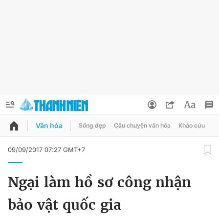
Văn hóa
Sống đẹp
Câu chuyện văn hóa
Khảo cứu
X
QUẢNG CÁO
ĐẶT BÁO
09/09/2017 07:27 GMT+7
Thông tin tài khoản
Ngại làm hồ sơ công nhận
Đổi mật khẩu
Chuyên mục
bảo vật quốc gia
Tin đã lưu
Chuyên mục khác