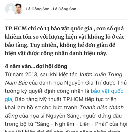
Tin đã xem
Lê Công Sơn
-
Lê Công Sơn
Chào ngày mới
Tin 24h
Đăng xuất
TP.HCM chỉ có 13 bảo vật quốc gia , con số quá
Tin thị trường
Tin 360
khiêm tốn so với lượng hiện vật khổng lồ ở các
bảo tàng. Tuy nhiên, không hề đơn giản để
Video
Magazine
hiện vật được công nhận danh hiệu này.
4 năm vẫn… đợi hội đồng
Sản phẩm khác
Từ năm 2013, sau khi kiệt tác
Vườn xuân Trung
Tiện ích
Bạn cần biết
Nam Bắc
của danh họa Nguyễn Gia Trí được Thủ
tướng ký quyết định công nhận là
bảo vật quốc
Thông tin tòa soạn
gia
, Bảo tàng Mỹ thuật TP.HCM tiếp tục triển
Liên hệ quảng cáo
khai làm hồ sơ cho bức tranh
Thanh niên thành
đồng
của họa sĩ Nguyễn Sáng, người đứng đầu
trong bộ tứ “Sáng - Nghiêm - Liên - Phái” của hội