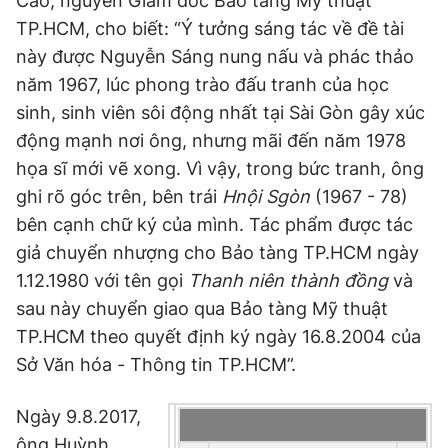
Cao, nguyên Giám đốc Bảo tàng Mỹ thuật
© 2003-2026 Bản quyền thuộc về Báo Thanh Niên. Cấm sao
chép dưới mọi hình thức nếu không có sự chấp thuận bằng văn
TP.HCM, cho biết: “Ý tưởng sáng tác về đề tài
bản. Phát triển bởi ePi Technologies, JSC.
này được Nguyễn Sáng nung nấu và phác thảo
năm 1967, lúc phong trào đấu tranh của học
sinh, sinh viên sôi động nhất tại Sài Gòn gây xúc
động mạnh nơi ông, nhưng mãi đến năm 1978
họa sĩ mới vẽ xong. Vì vậy, trong bức tranh, ông
ghi rõ góc trên, bên trái
Hnội Sgòn
(1967 - 78)
bên cạnh chữ ký của mình. Tác phẩm được tác
giả chuyển nhượng cho Bảo tàng TP.HCM ngày
1.12.1980 với tên gọi
Thanh niên thành đồng
và
sau này chuyển giao qua Bảo tàng Mỹ thuật
TP.HCM theo quyết định ký ngày 16.8.2004 của
Sở Văn hóa - Thông tin TP.HCM”.
Ngày 9.8.2017,
ông Huỳnh