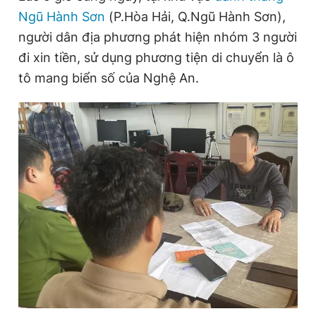
Ngũ Hành Sơn
(P.Hòa Hải, Q.Ngũ Hành Sơn),
người dân địa phương phát hiện nhóm 3 người
Đọc Thanh Niên trên điện thoại
đi xin tiền, sử dụng phương tiện di chuyển là ô
tô mang biển số của Nghệ An.
Theo dõi báo trên
Hotline
Liên hệ quảng cáo
0906 645 777
0908 780 404
Đặt báo
Quảng cáo
RSS
Tòa soạn
Chính sách bảo
Tổng biên tập: Nguyễn Ngọc Toàn
Phó tổng biên tập thường trực: Hải Thành
Phó tổng biên tập: Lâm Hiếu Dũng
Phó tổng biên tập: Trần Việt Hưng
Tổng thư ký tòa soạn: Đức Trung