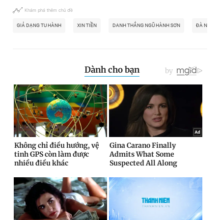
Khám phá thêm chủ đề
GIẢ DẠNG TU HÀNH
XIN TIỀN
DANH THẮNG NGŨ HÀNH SƠN
ĐÀ NẴNG