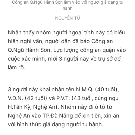
Công an Q.Ngũ Hành Sơn làm việc với người giả dạng tu
Giấy phép xuất bản số 110/GP - BTTTT cấp ngày 24.3.2020
hành
© 2003-2026 Bản quyền thuộc về Báo Thanh Niên. Cấm sao
chép dưới mọi hình thức nếu không có sự chấp thuận bằng văn
NGUYỄN TÚ
bản. Phát triển bởi ePi Technologies, JSC.
Nhận thấy nhóm người ngoại tỉnh này có biểu
hiện nghi vấn, người dân đã báo Công an
Q.Ngũ Hành Sơn. Lực lượng công an quận vào
cuộc xác minh, mời 3 người này về trụ sở để
làm rõ.
3 người này khai nhận tên N.M.Q. (40 tuổi),
V.D.N. (42 tuổi) và P.V.T. (43 tuổi, cùng ngụ
H.Tân Kỳ, Nghệ An). Nhóm này đi ô tô từ
Nghệ An vào TP.Đà Nẵng để xin tiền, xin ăn
với hình thức giả dạng người tu hành.