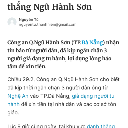
thắng Ngũ Hành Sơn
Chuyên mục khác
Tin đã xem
Chào ngày mới
Tin 24h
Nguyễn Tú
nguyentu.thanhnien@gmail.com
Đăng xuất
Tin thị trường
Tin 360
Công an Q.Ngũ Hành Sơn (TP.
Đà Nẵng
) nhận
tin báo từ người dân, đã kịp ngăn chặn 3
Video
Magazine
người giả dạng tu hành, lợi dụng lòng hảo
tâm để xin tiền.
Sản phẩm khác
Chiều 29.2, Công an Q.Ngũ Hành Sơn cho biết
Tiện ích
Bạn cần biết
đã kịp thời ngăn chặn 3 người đàn ông từ
Nghệ An
vào TP.Đà Nẵng,
giả dạng người tu
hành
để xin tiền tại nhà dân và các cơ sở tôn
Thông tin tòa soạn
Liên hệ quảng cáo
giáo.
Lúc 9 giờ cùng ngày, tại khu vực
danh thắng