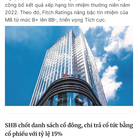
công bố kết quả xếp hạng tín nhiệm thường niên năm
Giấy phép xuất bản số 110/GP - BTTTT cấp ngày 24.3.2020
© 2003-2026 Bản quyền thuộc về Báo Thanh Niên. Cấm sao chép
2022. Theo đó, Fitch Ratings nâng bậc tín nhiệm của
dưới mọi hình thức nếu không có sự chấp thuận bằng văn bản.
MB từ mức B+ lên BB-, triển vọng Tích cực.
Phát triển bởi ePi Technologies, JSC.
SHB chốt danh sách cổ đông, chi trả cổ tức bằng
cổ phiếu với tỷ lệ 15%