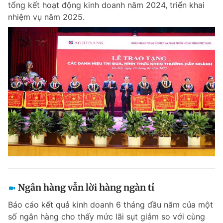
tổng kết hoạt động kinh doanh năm 2024, triển khai
Chuyên mục khác
nhiệm vụ năm 2025.
Tin đã xem
Chào ngày mới
Tin 24h
Đăng xuất
Tin thị trường
Tin 360
Video
Magazine
Sản phẩm khác
Tiện ích
Bạn cần biết
Thông tin tòa soạn
Liên hệ quảng cáo
Ngân hàng vẫn lời hàng ngàn tỉ
Báo cáo kết quả kinh doanh 6 tháng đầu năm của một
số ngân hàng cho thấy mức lãi sụt giảm so với cùng