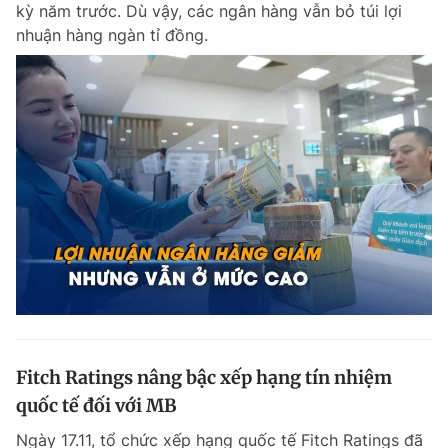
kỳ năm trước. Dù vậy, các ngân hàng vẫn bỏ túi lợi
nhuận hàng ngàn tỉ đồng.
Đọc Thanh Niên trên điện thoại
Theo dõi báo trên
Hotline
Liên hệ quảng cáo
0906 645 777
0908 780 404
Đặt báo
Quảng cáo
RSS
Tòa soạn
Chính sách bảo m
Tổng biên tập: Nguyễn Ngọc Toàn
Fitch Ratings nâng bậc xếp hạng tín nhiệm
Phó tổng biên tập thường trực: Hải Thành
Phó tổng biên tập: Lâm Hiếu Dũng
quốc tế đối với MB
Phó tổng biên tập: Trần Việt Hưng
Tổng thư ký tòa soạn: Đức Trung
Ngày 17.11, tổ chức xếp hạng quốc tế Fitch Ratings đã