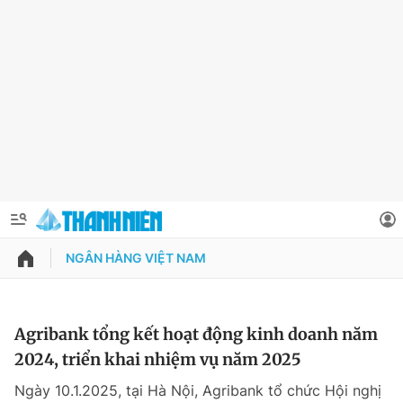
NGÂN HÀNG VIỆT NAM
QUẢNG CÁO
ĐẶT BÁO
Thông tin tài khoản
Agribank tổng kết hoạt động kinh doanh năm
2024, triển khai nhiệm vụ năm 2025
Đổi mật khẩu
Chuyên mục
Ngày 10.1.2025, tại Hà Nội, Agribank tổ chức Hội nghị
Tin đã lưu