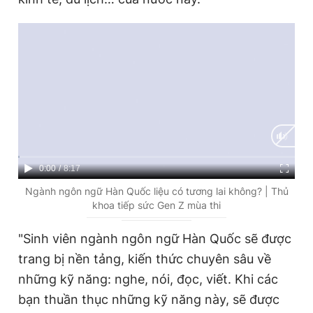
Đọc Thanh Niên trên điện thoại
Theo dõi báo trên
C
0:00
/
D
8:17
Hotline
Liên hệ quảng cáo
0906 645 777
0908 780 404
u
u
Ngành ngôn ngữ Hàn Quốc liệu có tương lai không? | Thủ
khoa tiếp sức Gen Z mùa thi
r
r
Đặt báo
Quảng cáo
RSS
Tòa soạn
Chính sách bảo
r
a
"Sinh viên ngành ngôn ngữ Hàn Quốc sẽ được
Tổng biên tập: Nguyễn Ngọc Toàn
e
t
trang bị nền tảng, kiến thức chuyên sâu về
Phó tổng biên tập thường trực: Hải Thành
n
i
những kỹ năng: nghe, nói, đọc, viết. Khi các
Phó tổng biên tập: Lâm Hiếu Dũng
Phó tổng biên tập: Trần Việt Hưng
t
o
bạn thuần thục những kỹ năng này, sẽ được
Tổng thư ký tòa soạn: Đức Trung