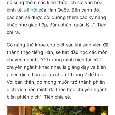
T
n
bổ sung thêm các kiến thức lịch sử, văn hóa,
Giấy phép xuất bản số 110/GP - BTTTT cấp ngày 24.3.2020
i
kinh tế,
xã hội
của Hàn Quốc. Bên cạnh đó,
© 2003-2026 Bản quyền thuộc về Báo Thanh Niên. Cấm sao
chép dưới mọi hình thức nếu không có sự chấp thuận bằng văn
m
các bạn sẽ được bồi dưỡng thêm các kỹ năng
bản. Phát triển bởi ePi Technologies, JSC.
khác như giao tiếp, đàm phán, quản lý…", Tiên
e
chỉ ra.
Cô nàng thủ khoa cho biết sau khi sinh viên đã
thành thạo tiếng Hàn, sẽ bắt đầu học các môn
chuyên ngành. "Ở trường mình hiện tại có 2
chuyên ngành khác nhau là giảng dạy và biên
phiên dịch, bạn sẽ lựa chọn 1 trong 2 để học.
Với bản thân, do mong muốn trở thành phiên
dịch viên nên mình đã theo học chuyên ngành
biên phiên dịch", Tiên chia sẻ.