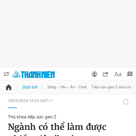
Giới trẻ
Sống - Yêu - Ăn - Chơi
Tiếp sức gen Z mùa thi
QUẢNG CÁO
ĐẶT BÁO
16/04/2024 14:00 GMT+7
Thông tin tài khoản
Thủ khoa tiếp sức gen Z
Đổi mật khẩu
Ngành có thể làm được
Chuyên mục
Tin đã lưu