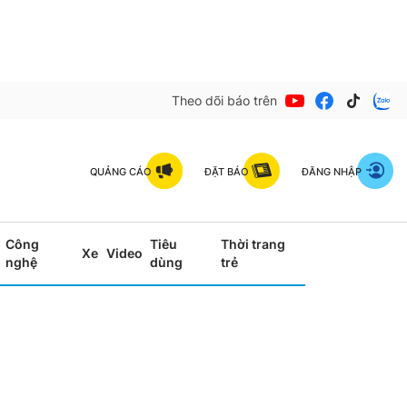
Theo dõi báo trên
QUẢNG CÁO
ĐẶT BÁO
ĐĂNG NHẬP
Công
Tiêu
Thời trang
Xe
Video
nghệ
dùng
trẻ