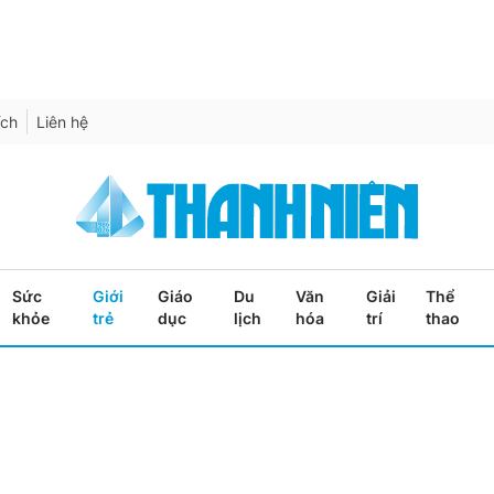
ích
Liên hệ
Sức
Giới
Giáo
Du
Văn
Giải
Thể
khỏe
trẻ
dục
lịch
hóa
trí
thao