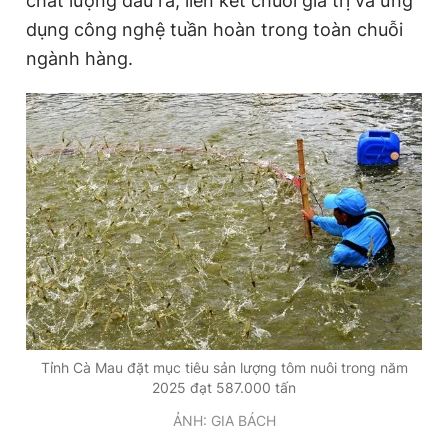
chất lượng đầu ra, liên kết chuỗi giá trị và ứng
dụng công nghệ tuần hoàn trong toàn chuỗi
ngành hàng.
Đọc Thanh Niên trên điện thoại
Theo dõi báo trên
Hotline
Liên hệ quảng cáo
0906 645 777
0908 780 404
Đặt báo
Quảng cáo
RSS
Tòa soạn
Chính sách bảo
Tổng biên tập: Nguyễn Ngọc Toàn
Tỉnh Cà Mau đặt mục tiêu sản lượng tôm nuôi trong năm
Phó tổng biên tập thường trực: Hải Thành
2025 đạt 587.000 tấn
Phó tổng biên tập: Lâm Hiếu Dũng
Phó tổng biên tập: Trần Việt Hưng
ẢNH: GIA BÁCH
Tổng thư ký tòa soạn: Đức Trung