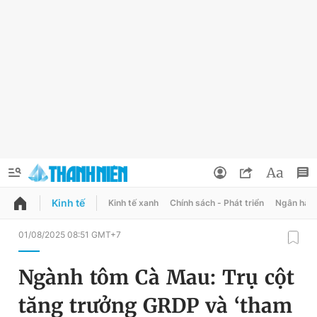
Kinh tế
Kinh tế xanh
Chính sách - Phát triển
Ngân hàn
QUẢNG CÁO
ĐẶT BÁO
01/08/2025 08:51 GMT+7
Thông tin tài khoản
Ngành tôm Cà Mau: Trụ cột
Đổi mật khẩu
Chuyên mục
tăng trưởng GRDP và ‘tham
Tin đã lưu