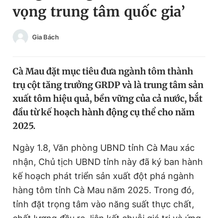
vọng trung tâm quốc gia’
Chuyên mục khác
Tin đã xem
Chào ngày mới
Tin 24h
Gia Bách
Đăng xuất
Tin thị trường
Tin 360
Cà Mau đặt mục tiêu đưa ngành tôm thành
trụ cột tăng trưởng GRDP và là trung tâm sản
Video
Magazine
xuất tôm hiệu quả, bền vững của cả nước, bắt
đầu từ kế hoạch hành động cụ thể cho năm
2025.
Sản phẩm khác
Ngày 1.8, Văn phòng UBND tỉnh Cà Mau xác
Tiện ích
Bạn cần biết
nhận, Chủ tịch UBND tỉnh này đã ký ban hành
kế hoạch phát triển sản xuất đột phá ngành
Thông tin tòa soạn
Liên hệ quảng cáo
hàng tôm tỉnh Cà Mau năm 2025. Trong đó,
tỉnh đặt trọng tâm vào năng suất thực chất,