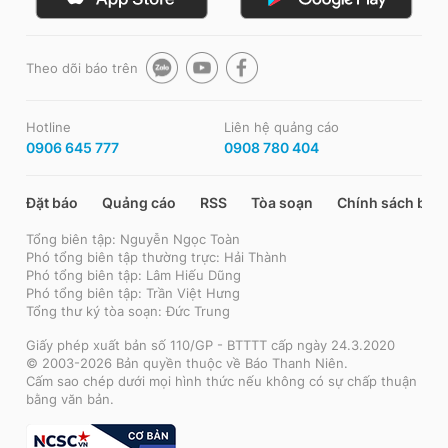
Theo dõi báo trên
Hotline
Liên hệ quảng cáo
0906 645 777
0908 780 404
Đặt báo
Quảng cáo
RSS
Tòa soạn
Chính sách bảo
Tổng biên tập: Nguyễn Ngọc Toàn
Phó tổng biên tập thường trực: Hải Thành
Phó tổng biên tập: Lâm Hiếu Dũng
Phó tổng biên tập: Trần Việt Hưng
Tổng thư ký tòa soạn: Đức Trung
Giấy phép xuất bản số 110/GP - BTTTT cấp ngày 24.3.2020
© 2003-2026 Bản quyền thuộc về Báo Thanh Niên.
Cấm sao chép dưới mọi hình thức nếu không có sự chấp thuận
bằng văn bản.