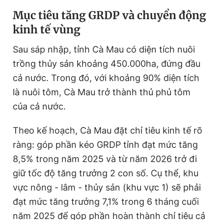
Giấy phép xuất bản số 110/GP - BTTTT cấp ngày 24.3.2020
Mục tiêu tăng GRDP và chuyển động
© 2003-2026 Bản quyền thuộc về Báo Thanh Niên. Cấm sao
kinh tế vùng
chép dưới mọi hình thức nếu không có sự chấp thuận bằng văn
bản. Phát triển bởi ePi Technologies, JSC.
Sau sáp nhập, tỉnh Cà Mau có diện tích nuôi
trồng thủy sản khoảng 450.000ha, đứng đầu
cả nước. Trong đó, với khoảng 90% diện tích
là nuôi tôm, Cà Mau trở thành thủ phủ tôm
của cả nước.
Theo kế hoạch, Cà Mau đặt chỉ tiêu kinh tế rõ
ràng: góp phần kéo GRDP tỉnh đạt mức tăng
8,5% trong năm 2025 và từ năm 2026 trở đi
giữ tốc độ tăng trưởng 2 con số. Cụ thể, khu
vực nông - lâm - thủy sản (khu vực 1) sẽ phải
đạt mức tăng trưởng 7,1% trong 6 tháng cuối
năm 2025 để góp phần hoàn thành chỉ tiêu cả