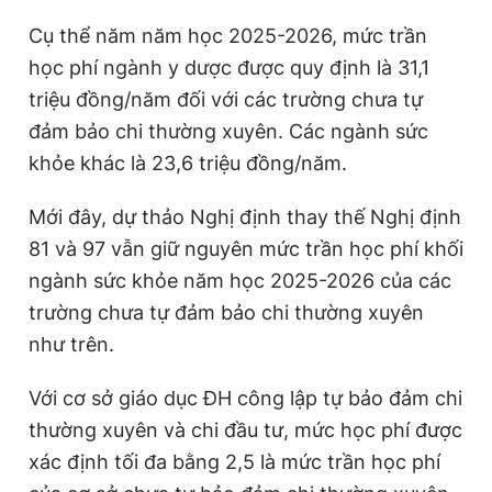
Giấy phép xuất bản số 110/GP - BTTTT cấp ngày 24.3.2020
Cụ thể năm năm học 2025-2026, mức trần
© 2003-2026 Bản quyền thuộc về Báo Thanh Niên. Cấm sao
chép dưới mọi hình thức nếu không có sự chấp thuận bằng văn
học phí ngành y dược được quy định là 31,1
bản. Phát triển bởi ePi Technologies, JSC.
triệu đồng/năm đối với các trường chưa tự
đảm bảo chi thường xuyên. Các ngành sức
khỏe khác là 23,6 triệu đồng/năm.
Mới đây, dự thảo Nghị định thay thế Nghị định
81 và 97 vẫn giữ nguyên mức trần học phí khối
ngành sức khỏe năm học 2025-2026 của các
trường chưa tự đảm bảo chi thường xuyên
như trên.
Với cơ sở giáo dục ĐH công lập tự bảo đảm chi
thường xuyên và chi đầu tư, mức học phí được
xác định tối đa bằng 2,5 là mức trần học phí