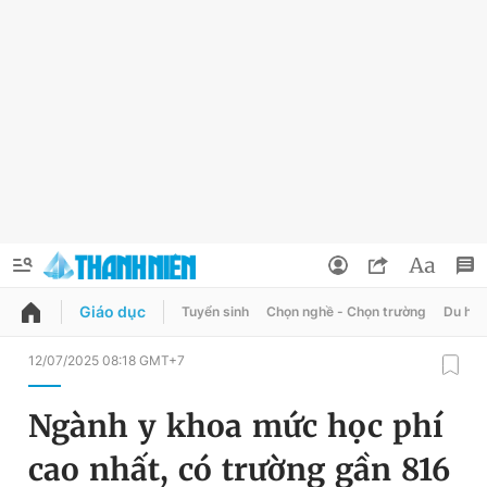
Giáo dục
Tuyển sinh
Chọn nghề - Chọn trường
Du học
QUẢNG CÁO
ĐẶT BÁO
12/07/2025 08:18 GMT+7
Thông tin tài khoản
Ngành y khoa mức học phí
Đổi mật khẩu
Chuyên mục
cao nhất, có trường gần 816
Tin đã lưu