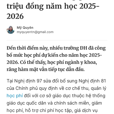
triệu đồng năm học 2025-
Chuyên mục khác
Tin đã xem
2026
Chào ngày mới
Tin 24h
Đăng xuất
Mỹ Quyên
myquyentn@gmail.com
Tin thị trường
Tin 360
Đến thời điểm này, nhiều trường ĐH đã công
Video
Magazine
bố mức học phí dự kiến cho năm học 2025-
2026. Có thể thấy, học phí ngành y khoa,
Sản phẩm khác
răng hàm mặt vẫn tiếp tục dẫn đầu.
Tiện ích
Bạn cần biết
Tại Nghị định 97 sửa đổi bổ sung Nghị định 81
của Chính phủ quy định về cơ chế thu, quản lý
Thông tin tòa soạn
Liên hệ quảng cáo
học phí
đối với cơ sở giáo dục thuộc hệ thống
giáo dục quốc dân và chính sách miễn, giảm
học phí, hỗ trợ chi phí học tập, giá dịch vụ