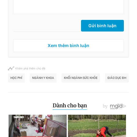
Gửi bình luận
Xem thêm bình luận
Khám phá thêm chủ đề
HỌC PHÍ
NGÀNH Y KHOA
KHỐI NGÀNH SỨC KHỎE
GIÁO DỤC ĐH