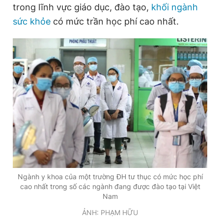
trong lĩnh vực giáo dục, đào tạo,
khối ngành
sức khỏe
có mức trần học phí cao nhất.
Đọc Thanh Niên trên điện thoại
Theo dõi báo trên
Hotline
Liên hệ quảng cáo
0906 645 777
0908 780 404
Đặt báo
Quảng cáo
RSS
Tòa soạn
Chính sách bảo
Ngành y khoa của một trường ĐH tư thục có mức học phí
Tổng biên tập: Nguyễn Ngọc Toàn
Phó tổng biên tập thường trực: Hải Thành
cao nhất trong số các ngành đang được đào tạo tại Việt
Phó tổng biên tập: Lâm Hiếu Dũng
Nam
Phó tổng biên tập: Trần Việt Hưng
ẢNH: PHẠM HỮU
Tổng thư ký tòa soạn: Đức Trung