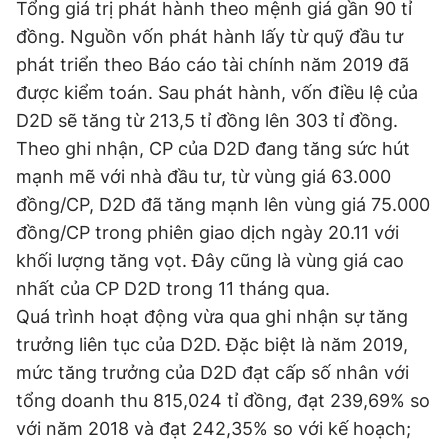
Tổng giá trị phát hành theo mệnh giá gần 90 tỉ
đồng. Nguồn vốn phát hành lấy từ quỹ đầu tư
phát triển theo Báo cáo tài chính năm 2019 đã
Đọc Thanh Niên trên điện thoại
được kiểm toán. Sau phát hành, vốn điều lệ của
D2D sẽ tăng từ 213,5 tỉ đồng lên 303 tỉ đồng.
Theo ghi nhận, CP của D2D đang tăng sức hút
mạnh mẽ với nhà đầu tư, từ vùng giá 63.000
Theo dõi báo trên
đồng/CP, D2D đã tăng mạnh lên vùng giá 75.000
đồng/CP trong phiên giao dịch ngày 20.11 với
Hotline
Liên hệ quảng cáo
khối lượng tăng vọt. Đây cũng là vùng giá cao
0906 645 777
0908 780 404
nhất của CP D2D trong 11 tháng qua.
Quá trình hoạt động vừa qua ghi nhận sự tăng
Đặt báo
Quảng cáo
RSS
Tòa soạn
Chính sách bảo
trưởng liên tục của D2D. Đặc biệt là năm 2019,
Tổng biên tập: Nguyễn Ngọc Toàn
mức tăng trưởng của D2D đạt cấp số nhân với
Phó tổng biên tập thường trực: Hải Thành
Phó tổng biên tập: Lâm Hiếu Dũng
tổng doanh thu 815,024 tỉ đồng, đạt 239,69% so
Phó tổng biên tập: Trần Việt Hưng
với năm 2018 và đạt 242,35% so với kế hoạch;
Tổng thư ký tòa soạn: Đức Trung