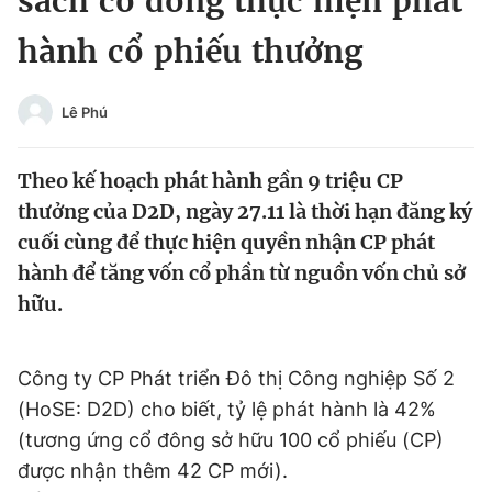
sách cổ đông thực hiện phát
Chuyên mục khác
hành cổ phiếu thưởng
Tin đã xem
Chào ngày mới
Tin 24h
Đăng xuất
Lê Phú
Tin thị trường
Tin 360
Theo kế hoạch phát hành gần 9 triệu CP
Video
Magazine
thưởng của D2D, ngày 27.11 là thời hạn đăng ký
cuối cùng để thực hiện quyền nhận CP phát
hành để tăng vốn cổ phần từ nguồn vốn chủ sở
Sản phẩm khác
hữu.
Tiện ích
Bạn cần biết
Công ty CP Phát triển Đô thị Công nghiệp Số 2
Thông tin tòa soạn
Liên hệ quảng cáo
(HoSE: D2D) cho biết, tỷ lệ phát hành là 42%
(tương ứng cổ đông sở hữu 100 cổ phiếu (CP)
được nhận thêm 42 CP mới).