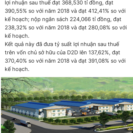
lợi nhuận sau thuế đạt 368,530 tỉ đồng, đạt
Giấy phép xuất bản số 110/GP - BTTTT cấp ngày 24.3.2020
390,55% so với năm 2018 và đạt 412,41% so với
© 2003-2026 Bản quyền thuộc về Báo Thanh Niên. Cấm sao
chép dưới mọi hình thức nếu không có sự chấp thuận bằng văn
kế hoạch; nộp ngân sách 224,066 tỉ đồng, đạt
bản. Phát triển bởi ePi Technologies, JSC.
238,32% so với năm 2018 và đạt 280,08% so với
kế hoạch.
Kết quả này đã đưa tỷ suất lợi nhuận sau thuế
trên vốn chủ sở hữu của D2D lên 137,62%, đạt
370,40% so với năm 2018 và đạt 391,08% so với
kế hoạch.