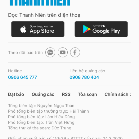
Đọc Thanh Niên trên điện thoại
Theo dõi báo trên
Hotline
Liên hệ quảng cáo
0906 645 777
0908 780 404
Đặt báo
Quảng cáo
RSS
Tòa soạn
Chính sách bảo
Tổng biên tập: Nguyễn Ngọc Toàn
Phó tổng biên tập thường trực: Hải Thành
Phó tổng biên tập: Lâm Hiếu Dũng
Phó tổng biên tập: Trần Việt Hưng
Tổng thư ký tòa soạn: Đức Trung
Giấy phép xuất bản số 110/GP - BTTTT cấp ngày 24.3.2020