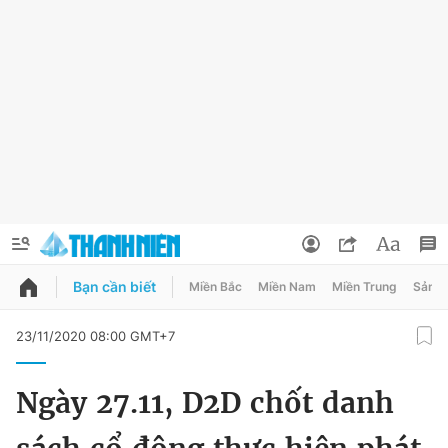
Bạn cần biết
Miền Bắc
Miền Nam
Miền Trung
Sản 
QUẢNG CÁO
ĐẶT BÁO
23/11/2020 08:00 GMT+7
Thông tin tài khoản
Ngày 27.11, D2D chốt danh
Đổi mật khẩu
Chuyên mục
Tin đã lưu